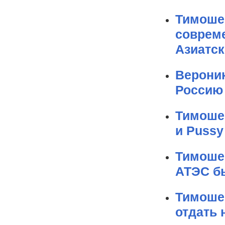
Тимоше
соврем
Азиатск
Вероник
Россию
Тимошен
и Pussy
Тимошен
АТЭС б
Тимошен
отдать 