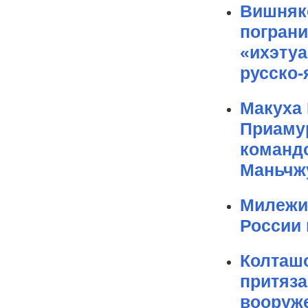
Вишняко
погран
«ихэтуа
русско-
Макуха 
Приамур
командо
Маньчжу
Милежик
России 
Колташ
притяза
вооруже