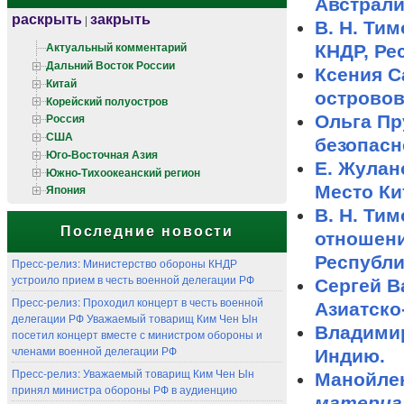
Австрали
раскрыть
закрыть
|
В. Н. Ти
Актуальный комментарий
КНДР, Ре
Дальний Восток России
Ксения 
Китай
островов
Корейский полуостров
Россия
Ольга Пр
США
безопасн
Юго-Восточная Азия
Е. Жулан
Южно-Тихоокеанский регион
Место Ки
Япония
В. Н. Ти
Последние новости
отношени
Республик
Пресс-релиз: Министерство обороны КНДР
устроило прием в честь военной делегации РФ
Сергей В
Пресс-релиз: Проходил концерт в честь военной
Азиатско-
делегации РФ Уважаемый товарищ Ким Чен Ын
Владимир
посетил концерт вместе с министром обороны и
членами военной делегации РФ
Индию.
Пресс-релиз: Уважаемый товарищ Ким Чен Ын
Манойлен
принял министра обороны РФ в аудиенцию
материа