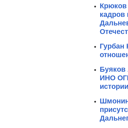
Крюков 
кадров
Дальнев
Отечест
Гурбан 
отношен
Буяков 
ИНО ОГ
истори
Шмонин 
присутс
Дальнег