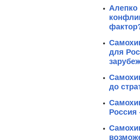
Алепко 
конфли
фактор
Самохин
для Рос
зарубе
Самохи
до стра
Самохин
Россия 
Самохин
возмож