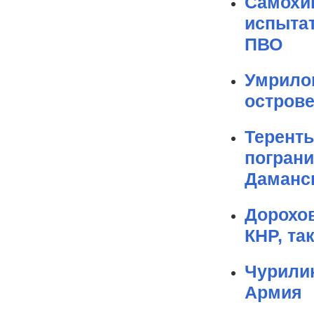
Самохин
испыта
ПВО
Умрилов
острове
Теренть
пограни
Даманск
Дорохо
КНР, так
Чурилин
Армия