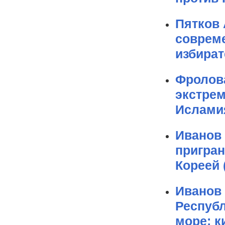
Пятков 
совреме
избират
Фролова
экстре
Ислами
Иванов
пригра
Кореей (
Иванов 
Республ
море: к