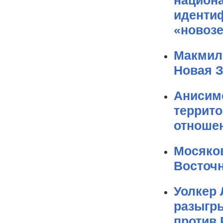
национа
иденти
«новоз
Макмил
Новая З
Анисим
террито
отноше
Мосяков
Восточ
Уолкер
разыгр
против