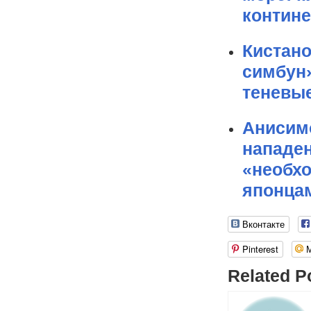
контин
Кистано
симбун
теневы
Анисим
нападен
«необхо
японца
Вконтакте
Pinterest
Related P