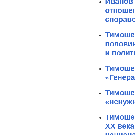
Иванов
отношен
спораво
Тимошен
половин
и полит
Тимоше
«Генер
Тимоше
«ненужн
Тимошен
ХХ века