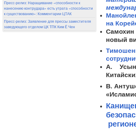
Пресс-релиз: Наращивание «способности к
междуна
нанесению контрудара» есть утрата «способности
к существованию»: Комментарии ЦТАК
Манойлен
Пресс-релиз: Заявление для прессы заместителя
на Корей
заведующего отделом ЦК ТПК Ким Ё Чен
Самохин 
новый ви
Тимошенк
сотрудни
А. Усын
Китайски
В. Антуш
«Исламис
Канище
безопас
регион