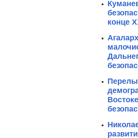
Кумане
безопа
конце Х
Агаларх
малочи
Дальнег
безопас
Перелы
демогр
Востоке
безопас
Николае
развити