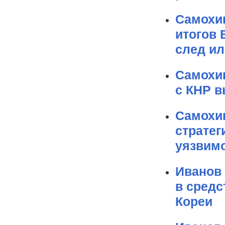
Самохин
итогов 
след и
Самохин
с КНР в
Самохин
стратег
уязвимо
Иванов
в сред
Кореи