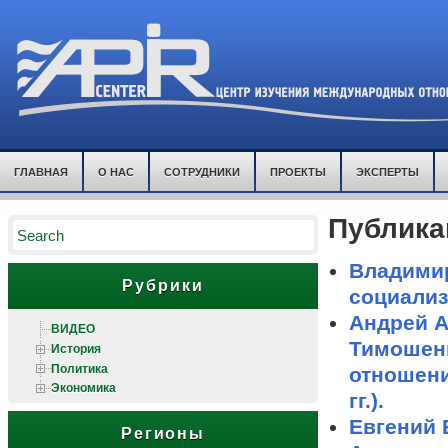
ГЛАВНАЯ
О НАС
СОТРУДНИКИ
ПРОЕКТЫ
ЭКСПЕРТЫ
Публика
Владими
Рубрики
социализ
Андрей А
ВИДЕО
Тимошен
История
Политика
отношени
Экономика
гг.).
Евгений 
Регионы