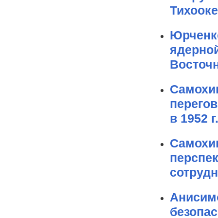
Тихооке
Юрченк
ядерной
Восточ
Самохин
перегов
в 1952 г
Самохин
перспек
сотрудн
Анисим
безопас