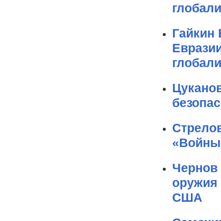
глобал
Гайкин 
Евразии
глобал
Цуканов
безопас
Стрелов
«Войны
Чернов 
оружия 
США