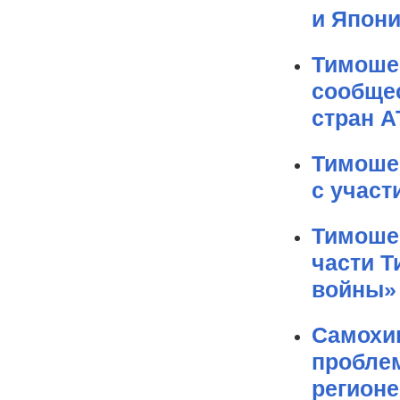
и Япон
Тимошен
сообщес
стран А
Тимоше
с участ
Тимоше
части Т
войны»
Самохи
пробле
регионе