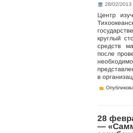
28/02/2013
Центр изу
Тихоокеан
государст
круглый ст
средств м
после пров
необходим
представле
в организац
Опубликов
28 февр
— «Самм