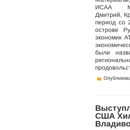
ИСАА МГ
Дмитрий, К
период со 
острове Р
экономик А
экономичес
были назв
региональ
продовольс
Опубликов
Выступл
США Хил
Владиво