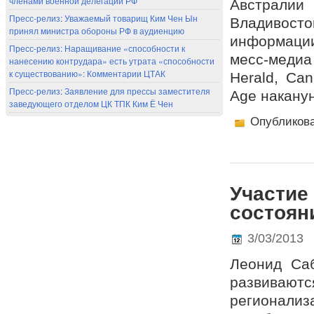
членами военной делегации РФ
Австрали
Пресс-релиз: Уважаемый товарищ Ким Чен Ын
Владивост
принял министра обороны РФ в аудиенцию
информаци
Пресс-релиз: Наращивание «способности к
месс-медиа
нанесению контрудара» есть утрата «способности
к существованию»: Комментарии ЦТАК
Herald, Can
Пресс-релиз: Заявление для прессы заместителя
Age накану
заведующего отделом ЦК ТПК Ким Ё Чен
Опубликов
Участие
состоян
3/03/2013
Леонид Саб
развиваю
регионал