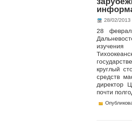
зарубеж
информ
28/02/2013
28 феврал
Дальневост
изучения
Тихоокеан
государст
круглый ст
средств ма
директор Ц
почти полг
Опубликов