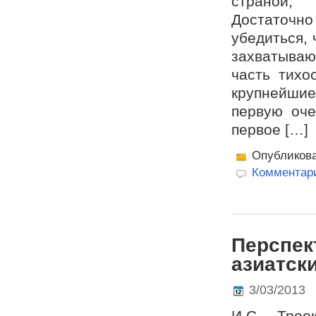
страной,
Достаточно
убедиться, 
захватываю
часть тихо
крупнейшие
первую оче
первое […]
Опубликов
Комментари
Перспек
азиатск
3/03/2013
И.С. Трое