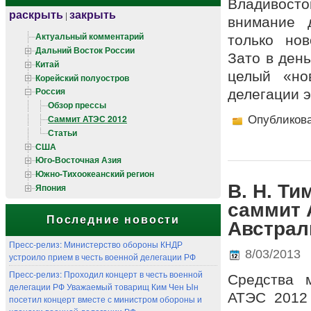
Владивост
раскрыть
закрыть
|
внимание 
Актуальный комментарий
только но
Дальний Восток России
Зато в ден
Китай
целый «но
Корейский полуостров
Россия
делегации э
Обзор прессы
Саммит АТЭС 2012
Опубликов
Статьи
США
Юго-Восточная Азия
Южно-Тихоокеанский регион
В. Н. Т
Япония
саммит 
Последние новости
Австрал
Пресс-релиз: Министерство обороны КНДР
8/03/2013
устроило прием в честь военной делегации РФ
Пресс-релиз: Проходил концерт в честь военной
Средства 
делегации РФ Уважаемый товарищ Ким Чен Ын
АТЭС 20
посетил концерт вместе с министром обороны и