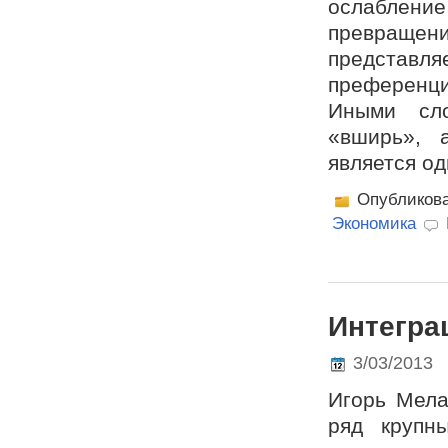
ослаблени
превращен
представля
преференц
Иными сло
«вширь», 
является од
Опубликов
Экономика
Интегра
3/03/2013
Игорь Мела
ряд крупн