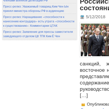
Российс
членами военной делегации РФ
состоян
Пресс-релиз: Уважаемый товарищ Ким Чен Ын
принял министра обороны РФ в аудиенцию
5/12/2018
Пресс-релиз: Наращивание «способности к
нанесению контрудара» есть утрата «способности
к существованию»: Комментарии ЦТАК
Пресс-релиз: Заявление для прессы заместителя
заведующего отделом ЦК ТПК Ким Ё Чен
санкций, 
восточное 
представ
содержани
руководств
[…]
Опубликов