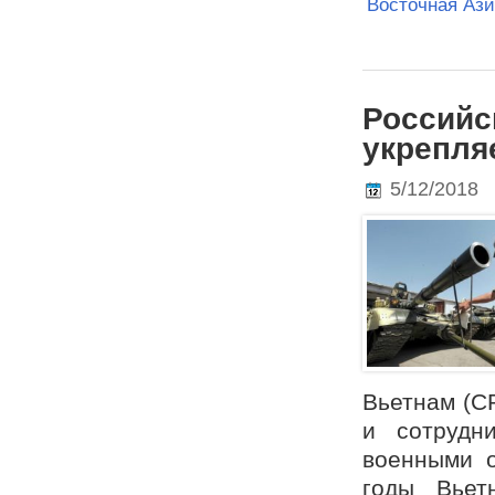
Восточная Аз
Российс
укрепля
5/12/2018
Вьетнам (С
и сотрудн
военными о
годы Вьет