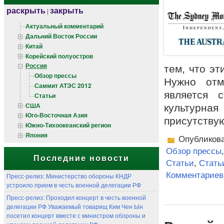
раскрыть
закрыть
|
Актуальный комментарий
Дальний Восток России
Китай
Корейский полуостров
Россия
тем, что э
Обзор прессы
Нужно отм
Саммит АТЭС 2012
является 
Статьи
США
культурн
Юго-Восточная Азия
присутству
Южно-Тихоокеанский регион
Япония
Опубликов
Обзор прессы
Последние новости
Статьи
,
Стать
Комментариев 
Пресс-релиз: Министерство обороны КНДР
устроило прием в честь военной делегации РФ
Пресс-релиз: Проходил концерт в честь военной
делегации РФ Уважаемый товарищ Ким Чен Ын
посетил концерт вместе с министром обороны и