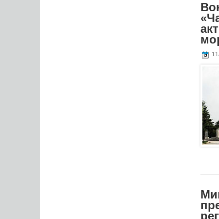
Во
«Ч
ак
мо
11
Ми
пр
ре