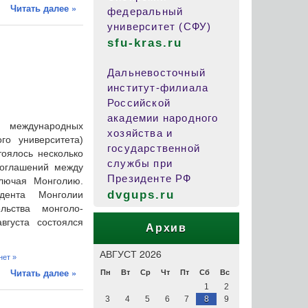
Читать далее »
федеральный
университет (СФУ)
sfu-kras.ru
Дальневосточный
институт-филиала
Российской
академии народного
 международных
хозяйства и
го университета)
государственной
тоялось несколько
службы при
соглашений между
Президенте РФ
ключая Монголию.
dvgups.ru
дента Монголии
ьства монголо-
вгуста состоялся
Архив
АВГУСТ 2026
нет »
Читать далее »
Пн
Вт
Ср
Чт
Пт
Сб
Вс
1
2
3
4
5
6
7
8
9