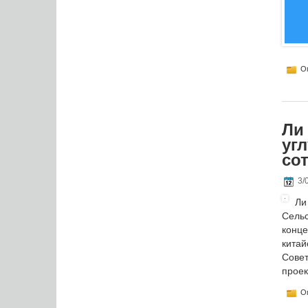
Оп
Ли
уг
со
3/
Ли
Сельс
конц
кита
Сове
проек
Оп