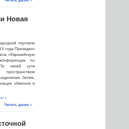
 и Новая
ародной торговли
13 года Президент
ила «Евразийскую
конференции по
 По своей сути
пространством
ъединения. Затем,
изации обменов и
нет »
Читать далее »
сточной