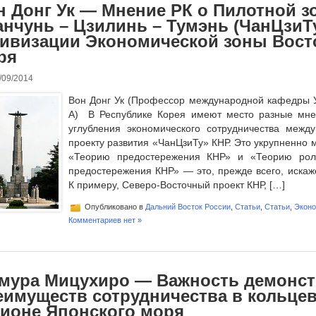
н Донг Ук — Мнение РК о Пилотной з
анчунь – Цзилинь – Тумэнь (ЧанЦзиТ
тивизации Экономической зоны Вост
ря
/09/2014
Вон Донг Ук (Профессор международной кафедры У
А) В Республике Корея имеют место разные мне
углубления экономического сотрудничества меж
проекту развития «ЧанЦзиТу» КНР. Это укрупненно 
«Теорию предостережения КНР» и «Теорию рол
предостережения КНР» — это, прежде всего, искаж
К примеру, Северо-Восточный проект КНР, […]
Опубликовано в
Дальний Восток России
,
Статьи
,
Статьи
,
Экон
Комментариев нет »
мура Мицухиро — Важность демонс
еимуществ сотрудничества в кольце
гионе Японского моря