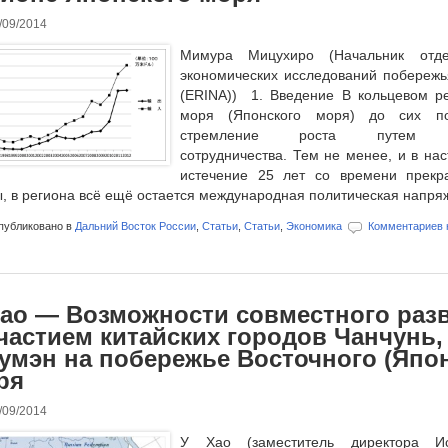
/09/2014
Мимура Мицухиро (Начальник отде
экономических исследований побережь
(ERINA)) 1. Введение В кольцевом ре
моря (Японского моря) до сих по
стремление роста путем мно
сотрудничества. Тем не менее, и в на
истечение 25 лет со времени прекр
, в региона всё ещё остается международная политическая напряж
убликовано в
Дальний Восток России
,
Статьи
,
Статьи
,
Экономика
Комментариев 
Хао — Возможности совместного раз
участием китайских городов Чанчунь
Тумэн на побережье Восточного (Япо
ря
/09/2014
У Хао (заместитель директора Исс