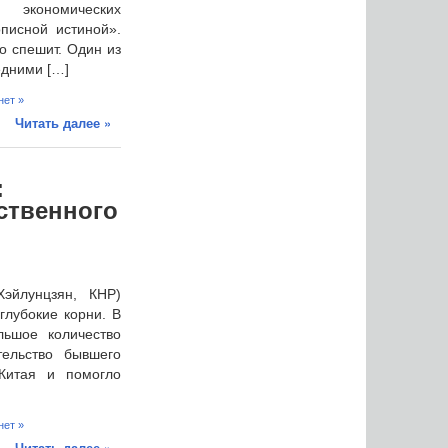
 экономических
писной истиной».
то спешит. Один из
едними […]
нет »
Читать далее »
:
ственного
эйлунцзян, КНР)
глубокие корни. В
льшое количество
ельство бывшего
Китая и помогло
нет »
Читать далее »