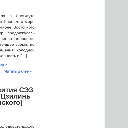
ла в Институте
я Японского моря
гионе Восточного
р продолжалось
гостороннего
стоящее время, по
ащения холодной
енность и […]
нет »
Читать далее »
вития СЭЗ
, Цзилинь
нского)
ледовательского