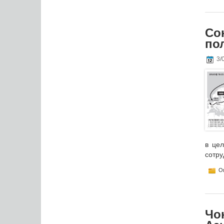
Со
по
3/
в цел
сотру
Оп
Чо