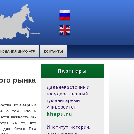
ИЗДАНИЯ ЦИМО АТР
КОНТАКТЫ
Партнеры
ого рынка
Дальневосточный
государственный
гуманитарный
ерства коммерции
университет
ие о том, что у
khspu.ru
тся важность как
отря на то, что
Институт истории,
 для Китая. Ван
археологии и