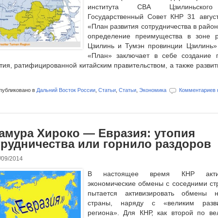
института СВА Цзилиньского 
Государственный Совет КНР 31 август
«План развития сотрудничества в район
определение преимущества в зоне р
Цзилинь и Тумэн провинции Цзилинь»
«План» заключает в себе создание 
тия, ратифицированной китайским правительством, а также развит
убликовано в
Дальний Восток России
,
Статьи
,
Статьи
,
Экономика
Комментариев 
амура Хироко — Евразия: утопия
трудничества или горнило раздоров
/09/2014
В настоящее время КНР акти
экономические обмены с соседними ст
пытается активизировать обмены н
страны, наряду с «великим разви
региона». Для КНР, как второй по ве