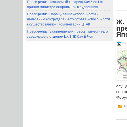
Пресс-релиз: Уважаемый товарищ Ким Чен Ын
принял министра обороны РФ в аудиенцию
Пресс-релиз: Наращивание «способности к
нанесению контрудара» есть утрата «способности
Ж.
к существованию»: Комментарии ЦТАК
пр
Пресс-релиз: Заявление для прессы заместителя
Яп
заведующего отделом ЦК ТПК Ким Ё Чен
11
осущ
севе
Форум
Оп