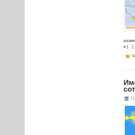
разви
в […]
Оп
Им
со
11