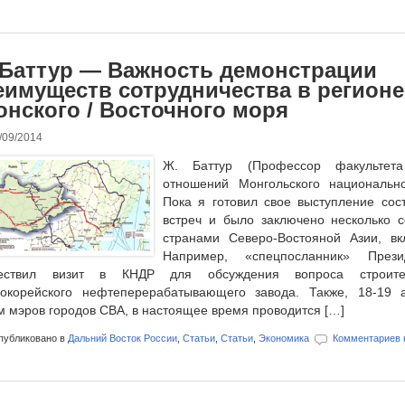
 Баттур — Важность демонстрации
еимуществ сотрудничества в регионе
онского / Восточного моря
/09/2014
Ж. Баттур (Профессор факультета
отношений Монгольского национально
Пока я готовил свое выступление сос
встреч и было заключено несколько 
странами Северо-Востояной Азии, в
Например, «спецпосланник» Прези
ествил визит в КНДР для обсуждения вопроса строител
рокорейского нефтеперерабатывающего завода. Также, 18-19 а
 мэров городов СВА, в настоящее время проводится […]
убликовано в
Дальний Восток России
,
Статьи
,
Статьи
,
Экономика
Комментариев 