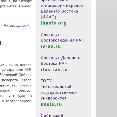
999 г., на экспорт
этнографии народов
рта Китая. Сейчас
Дальнего Востока
(ИИАЭ)
ihaefe.org
Читать далее »
Институт
Востоковедения РАН
п
ivran.ru
Институт Дальнего
Востока РАН
ак с точки зрения
ifes-ras.ru
 со странами АТР,
 Восточной Сибири
 поворота стало
ТОГУ -
о-транспортной
Тихоокеанский
ления торгово-
государственный
орону государств
университет
 в товарообороте
khstu.ru
Сибирский