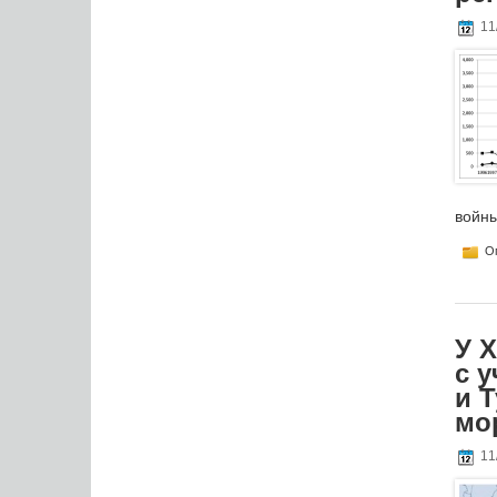
11
войны
Оп
У 
с 
и 
мо
11