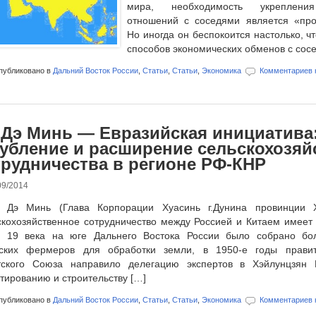
мира, необходимость укрепления
отношений с соседями является «про
Но иногда он беспокоится настолько, ч
способов экономических обменов с сос
убликовано в
Дальний Восток России
,
Статьи
,
Статьи
,
Экономика
Комментариев 
 Дэ Минь — Евразийская инициатива
лубление и расширение сельскохозяй
трудничества в регионе РФ-КНР
09/2014
 Дэ Минь (Глава Корпорации Хуасинь г.Дунина провинции Х
кохозяйственное сотрудничество между Россией и Китаем имеет 
е 19 века на юге Дальнего Востока России было собрано бо
йских фермеров для обработки земли, в 1950-е годы правит
тского Союза направило делегацию экспертов в Хэйлунцзян 
тированию и строительству […]
убликовано в
Дальний Восток России
,
Статьи
,
Статьи
,
Экономика
Комментариев 