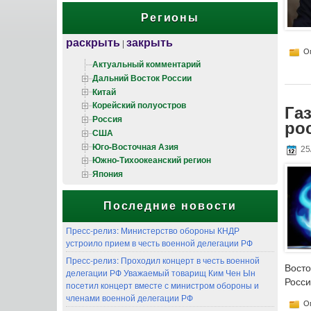
Регионы
раскрыть
закрыть
|
Оп
Актуальный комментарий
Дальний Восток России
Китай
Корейский полуостров
Га
Россия
ро
США
Юго-Восточная Азия
25
Южно-Тихоокеанский регион
Япония
Последние новости
Пресс-релиз: Министерство обороны КНДР
устроило прием в честь военной делегации РФ
Пресс-релиз: Проходил концерт в честь военной
Вост
делегации РФ Уважаемый товарищ Ким Чен Ын
Росси
посетил концерт вместе с министром обороны и
членами военной делегации РФ
Оп