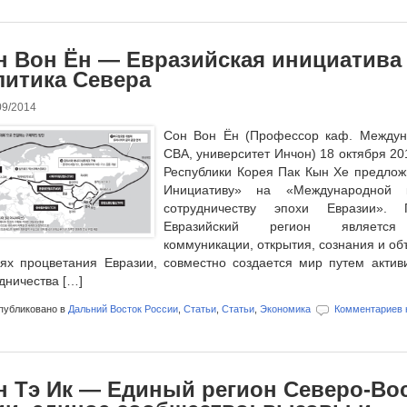
н Вон Ён — Евразийская инициатива
литика Севера
09/2014
Сон Вон Ён (Профессор каф. Междун
СВА, университет Инчон) 18 октября 20
Республики Корея Пак Кын Хе предлож
Инициативу» на «Международной 
сотрудничеству эпохи Евразии».
Евразийский регион является 
коммуникации, открытия, сознания и об
ях процветания Евразии, совместно создается мир путем актив
дничества […]
убликовано в
Дальний Восток России
,
Статьи
,
Статьи
,
Экономика
Комментариев 
н Тэ Ик — Единый регион Северо-Во