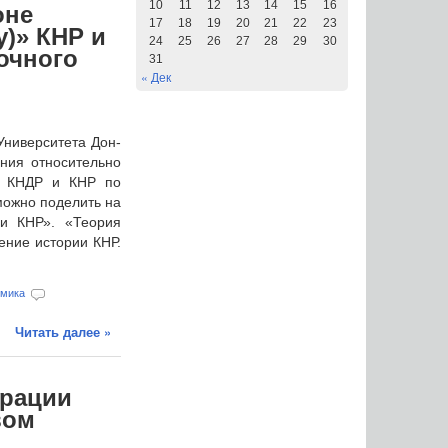
10
11
12
13
14
15
16
оне
17
18
19
20
21
22
23
у)» КНР и
24
25
26
27
28
29
30
очного
31
« Дек
ниверситета Дон-
ния относительно
ду КНДР и КНР по
можно поделить на
и КНР». «Теория
ение истории КНР.
омика
Читать далее »
трации
вом