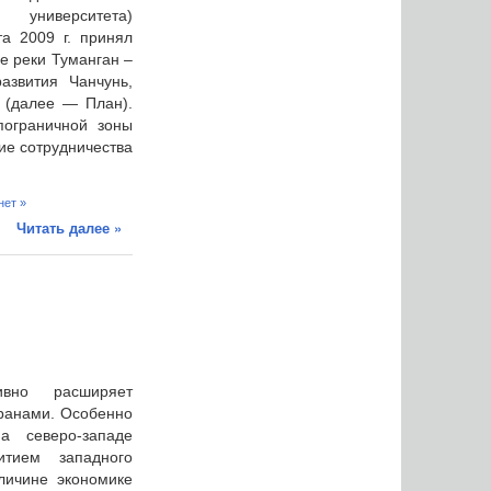
университета)
а 2009 г. принял
е реки Туманган –
азвития Чанчунь,
 (далее — План).
пограничной зоны
ие сотрудничества
нет »
Читать далее »
вно расширяет
ранами. Особенно
а северо-западе
тием западного
личине экономике