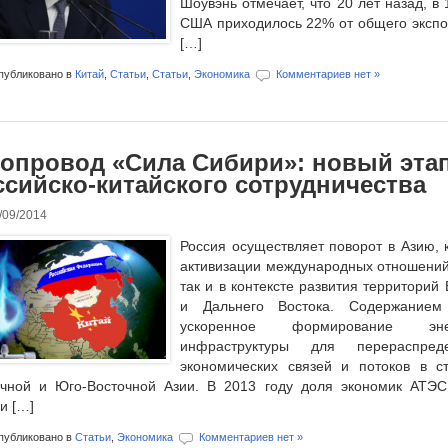
Шоувэнь отмечает, что 20 лет назад, в 1
США приходилось 22% от общего экспо
[…]
убликовано в
Китай
,
Статьи
,
Статьи
,
Экономика
Комментариев нет »
зопровод «Сила Сибири»: новый эта
ссийско-китайского сотрудничества
/09/2014
Россия осуществляет поворот в Азию, к
активизации международных отношений
так и в контексте развития территорий
и Дальнего Востока. Содержанием
ускоренное формирование энерг
инфраструктуры для перераспреде
экономических связей и потоков в ст
очной и Юго-Восточной Азии. В 2013 году доля экономик АТЭС
и […]
убликовано в
Статьи
,
Экономика
Комментариев нет »