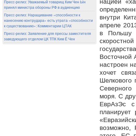
нацией «ха
Пресс-релиз: Уважаемый товарищ Ким Чен Ын
принял министра обороны РФ в аудиенцию
определенн
Пресс-релиз: Наращивание «способности к
внутри Кит
нанесению контрудара» есть утрата «способности
апреле 201
к существованию»: Комментарии ЦТАК
в Польшу 
Пресс-релиз: Заявление для прессы заместителя
заведующего отделом ЦК ТПК Ким Ё Чен
скоростной
государств
Восточной 
настроен н
хочет связ
Шелкового 
Северного 
моря. С др
ЕврАзЭс с
планирует 
«Евразийск
возможно, 
этого, ЕС 