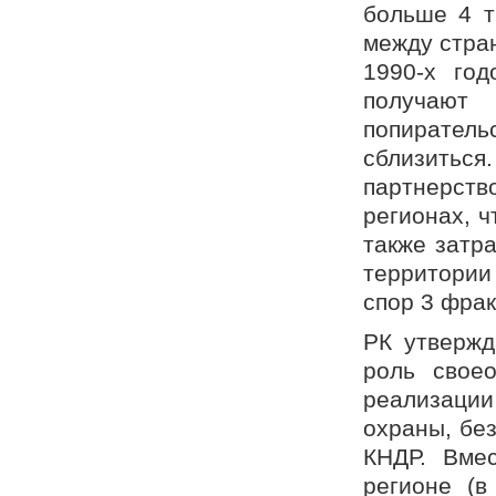
больше 4 т
между стра
1990-х го
получают
попиратель
сблизитьс
партнерств
регионах, 
также затр
территории
спор 3 фрак
РК утвержд
роль свое
реализации
охраны, бе
КНДР. Вмес
регионе (в