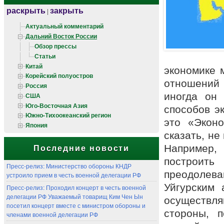
раскрыть
закрыть
|
Актуальный комментарий
Дальний Восток России
Обзор прессы
Статьи
Китай
экономике 
Корейский полуостров
отношений 
Россия
иногда он 
США
Юго-Восточная Азия
способов э
Южно-Тихоокеанский регион
это «Эконо
Япония
сказать, не
Например,
Последние новости
построи
Пресс-релиз: Министерство обороны КНДР
преодолев
устроило прием в честь военной делегации РФ
Уйгурским
Пресс-релиз: Проходил концерт в честь военной
делегации РФ Уважаемый товарищ Ким Чен Ын
осуществл
посетил концерт вместе с министром обороны и
стороны, п
членами военной делегации РФ