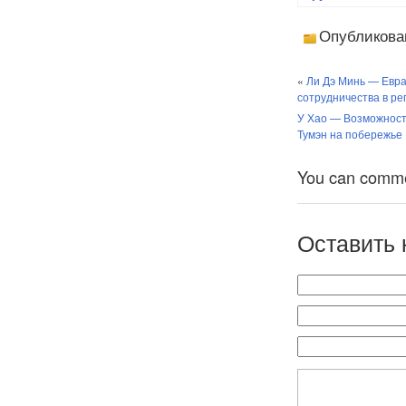
Россия, Арктика,
АТР: новые
Опубликова
вызовы и
перспективы
сотрудничества
«
Ли Дэ Минь — Евра
сотрудничества в р
У Хао — Возможности
Тумэн на побережье 
You can comment
Оставить