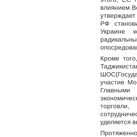
влиянием В
утверждает
РФ станов
Украине 
радикаль
опосредова
Кроме того
Таджикист
ШОС(Госуд
участие Мо
Главными
экономичес
торговли
сотрудниче
уделяется 
Протяженн