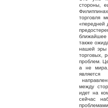
стороны, 
Филиппинах
торговля м
«передней 
предостере
ближайшее 
также ожид
нашей эры 
торговых, 
проблем. Ц
а не мира
является
направленн
между стор
идет на ко
сейчас на
проблема