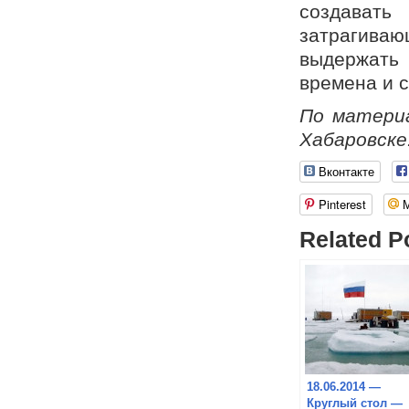
создават
затрагива
выдержать 
времена и 
По матери
Хабаровске.
Вконтакте
Pinterest
Related P
18.06.2014 —
Круглый стол —