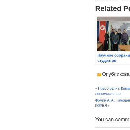
Related P
Научное собрани
студентов-
историков и
филологов
Опубликова
состоялось в
ЦИМО АТР
«
Пресс-релиз: Комм
легкомысленно
Фомин А. А., Тим
КОРЕЯ
»
You can comment