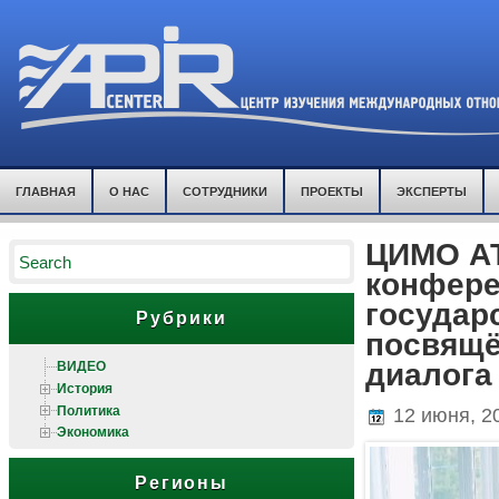
ГЛАВНАЯ
О НАС
СОТРУДНИКИ
ПРОЕКТЫ
ЭКСПЕРТЫ
ЦИМО АТ
конфере
государ
Рубрики
посвящё
ВИДЕО
диалога
История
Политика
12 июня, 2
Экономика
Регионы