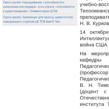
Пресс-релиз: Наращивание «способности к
учебно-во
нанесению контрудара» есть утрата «способности
Тихоокеан
к существованию»: Комментарии ЦТАК
преподавате
Пресс-релиз: Заявление для прессы заместителя
заведующего отделом ЦК ТПК Ким Ё Чен
Н. В. Курков
14 октябр
Интеллекту
война США 
На меропр
кафедры
Педагогич
(профессор
Педагогичес
В. Н. Тим
(доцент с
Отечестве
института 