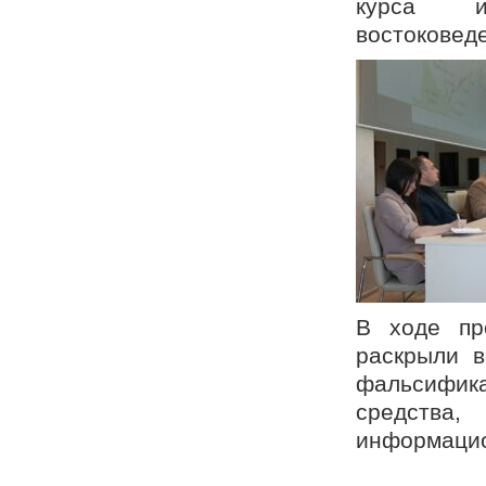
курса ис
востоковеде
В ходе пр
раскрыли в
фальсифик
средства
информаци