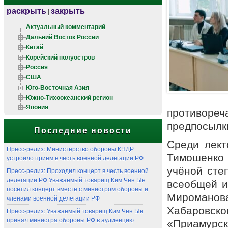
раскрыть
закрыть
|
Актуальный комментарий
Дальний Восток России
Китай
Корейский полуостров
Россия
США
Юго-Восточная Азия
Южно-Тихоокеанский регион
Япония
противоре
предпосылк
Последние новости
Среди лект
Пресс-релиз: Министерство обороны КНДР
Тимошенко 
устроило прием в честь военной делегации РФ
учёной сте
Пресс-релиз: Проходил концерт в честь военной
делегации РФ Уважаемый товарищ Ким Чен Ын
всеобщей и
посетил концерт вместе с министром обороны и
Мироманов
членами военной делегации РФ
Хабаровског
Пресс-релиз: Уважаемый товарищ Ким Чен Ын
принял министра обороны РФ в аудиенцию
«Приамурски