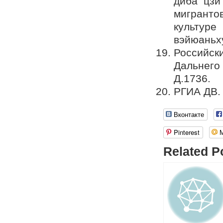
диба цзи
мигранто
культур
вэйюаньху
Российс
Дальнего
Д.1736.
РГИА ДВ. 
Вконтакте
Pinterest
Related P