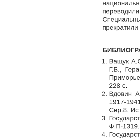
национальн
переводил
Специальны
прекратили
БИБЛИОГР
Ващук А.С
Г.Б., Ге
Приморье
228 с.
Вдовин А
1917-194
Сер.8. Ис
Государс
Ф.П-1319.
Государс