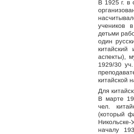
В 1925 г. 
организован
насчитыва
учеников в
детьми рабо
один русск
китайский 
аспекты), м
1929/30 уч
преподават
китайской н
Для китайск
В марте 19
чел. кита
(который ф
Никольске-У
началу 19