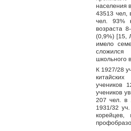
населения в
43513 чел, 
чел. 93% 
возраста 8
(0,9%) [15,
имело семе
сложился 
школьного в
К 1927/28 у
китайских
учеников 1
учеников ув
207 чел. в 
1931/32 уч.
корейцев,
профобразо