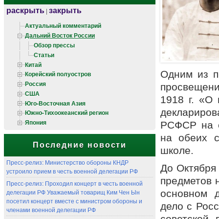
раскрыть
закрыть
|
Актуальный комментарий
Дальний Восток России
Обзор прессы
Статьи
Китай
Одним из п
Корейский полуостров
Россия
просвещени
США
1918 г. «О
Юго-Восточная Азия
деклариров
Южно-Тихоокеанский регион
Япония
РСФСР на о
на обеих 
Последние новости
школе.
Пресс-релиз: Министерство обороны КНДР
До Октября 
устроило прием в честь военной делегации РФ
предметов н
Пресс-релиз: Проходил концерт в честь военной
делегации РФ Уважаемый товарищ Ким Чен Ын
основном д
посетил концерт вместе с министром обороны и
дело с Рос
членами военной делегации РФ
советской 