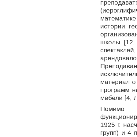
преподав
(иероглиф
математике
истории, г
организова
школы [12,
спектакле
арендовало
Преподава
исключите
материал о
программ н
мебели [4, Л
Помимо 
функционир
1925 г. на
групп) и 4