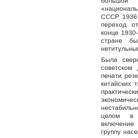
большой 
«националь
СССР 1936 
переход о
конце 1930
стране б
нетитульным
Была свер
советском
печати рез
китайских 
практическ
экономичес
нестабильн
целом в 
включение
группу нас