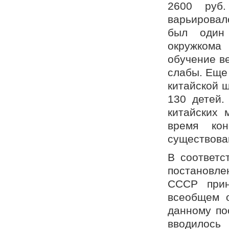
2600 руб.
варьировалс
был один 
окружкома 
обучение в
слабы. Еще 
китайской ш
130 детей.
китайских 
время ко
существован
В соответс
постановле
СССР прин
всеобщем о
данному по
вводилось