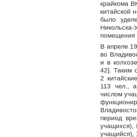
крайкома В
китайской 
было удел
Никольска-У
помещения [
В апреле 19
во Владиво
и в колхоз
42]. Таким
2 китайски
113 чел.,
числом учащи
функционир
Владивосто
период вре
учащихся),
учащийся),