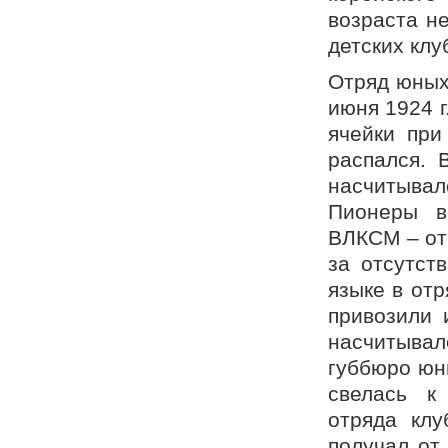
возраста н
детских клуб
Отряд юных
июня 1924 г
ячейки при
распался. 
насчитывал
Пионеры в
ВЛКСМ – от 
за отсутст
языке в отр
привозили и
насчитывал
губбюро юны
свелась к
отряда клу
получал от 