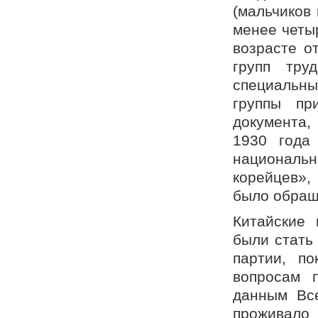
(мальчиков 
менее четы
возрасте о
групп тру
специальны
группы пр
документа,
1930 года
националь
корейцев»,
было обращ
Китайские
были стать
партии, по
вопросам п
данным Все
проживало 