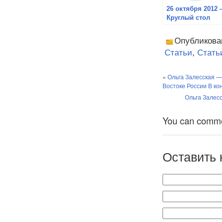
26 октября 2012
Круглый стол
«Спорные
территории в
Опубликова
Азиатско-
Статьи
,
Стать
Тихоокеанском
регионе: история
и современность
«
Ольга Залесская —
Востоке России В кон
Ольга Залес
You can comment
Оставить