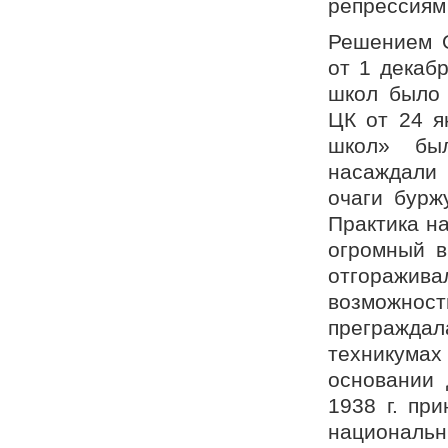
репрессиям
Решением 
от 1 декаб
школ было 
ЦК от 24 я
школ» бы
насаждали 
очаги бурж
Практика н
огромный в
отгоражив
возможност
преграждал
техникумах
основании 
1938 г. пр
национальн