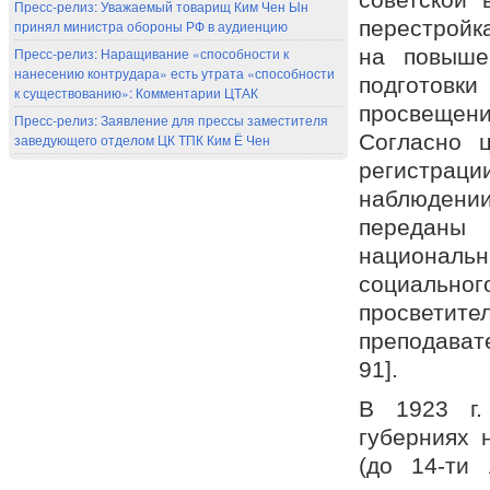
Пресс-релиз: Уважаемый товарищ Ким Чен Ын
перестройк
принял министра обороны РФ в аудиенцию
Пресс-релиз: Наращивание «способности к
на повыше
нанесению контрудара» есть утрата «способности
подготов
к существованию»: Комментарии ЦТАК
просвеще
Пресс-релиз: Заявление для прессы заместителя
Согласно 
заведующего отделом ЦК ТПК Ким Ё Чен
регистра
наблюдении
переданы
национал
социальн
просветите
преподават
91].
В 1923 г.
губерниях 
(до 14-ти