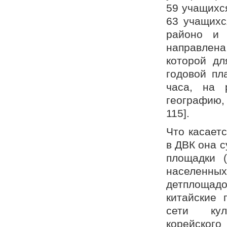
59 учащихся
63 учащихся
районо и 
направлен
которой дл
годовой пл
часа, на 
географию,
115].
Что касает
в ДВК она с
площадки (
населенных
детплощад
китайские 
сети кул
корейског