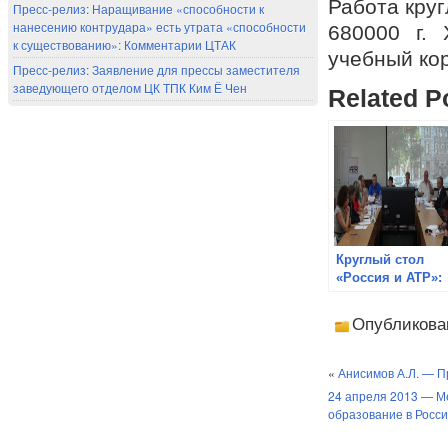
Работа круг
Пресс-релиз: Наращивание «способности к
нанесению контрудара» есть утрата «способности
680000 г. 
к существованию»: Комментарии ЦТАК
учебный кор
Пресс-релиз: Заявление для прессы заместителя
заведующего отделом ЦК ТПК Ким Ё Чен
Related P
Круглый стол
«Россия и АТР»:
позитивные
страницы истор
Опубликова
взаимоотношени
«
Анисимов А.Л. — П
24 апреля 2013 — М
образование в Росси