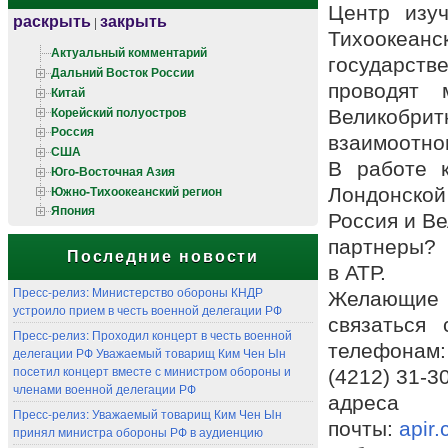
Центр изу
раскрыть
закрыть
|
Тихоокеан
Актуальный комментарий
государ
Дальний Восток России
проводят
Китай
Корейский полуостров
Великобрит
Россия
взаимоотн
США
В работе к
Юго-Восточная Азия
Южно-Тихоокеанский регион
Лондонской
Япония
Россия и В
партнеры? 
Последние новости
в АТР.
Пресс-релиз: Министерство обороны КНДР
Желающие 
устроило прием в честь военной делегации РФ
связаться
Пресс-релиз: Проходил концерт в честь военной
телефонам:
делегации РФ Уважаемый товарищ Ким Чен Ын
посетил концерт вместе с министром обороны и
(4212) 31-3
членами военной делегации РФ
адр
Пресс-релиз: Уважаемый товарищ Ким Чен Ын
почты:
apir
принял министра обороны РФ в аудиенцию