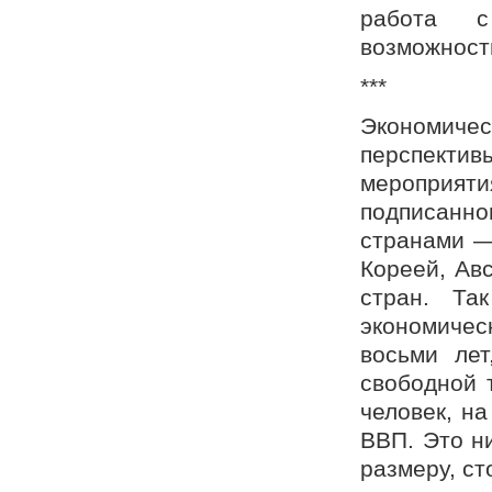
работа с
возможност
***
Экономиче
перспекти
мероприяти
подписанн
странами —
Кореей, Ав
стран. Та
экономичес
восьми лет
свободной 
человек, н
ВВП. Это н
размеру, ст