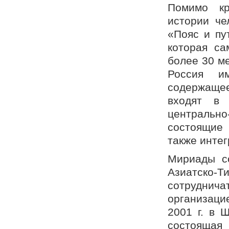
Помимо кр
истории че
«Пояс и пу
которая са
более 30 м
Россия им
содержаще
входят в 
центральн
состоящие 
также интег
Мириады с
Азиатско-
сотруднича
организаци
2001 г. в 
состоящая 