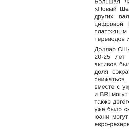
Большая ч
«Новый Шел
других ва
цифровой 
платежным
переводов 
Доллар США
20-25 лет
активов бы
доля сокр
снижаться
вместе с у
и BRI могу
также деге
уже было с
юани могут
евро-резер