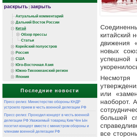
раскрыть
закрыть
|
Актуальный комментарий
Дальний Восток России
Соединен
Китай
Обзор прессы
китайский 
Статьи
движения 
Корейский полуостров
новых сою
Россия
успешной 
США
Юго-Восточная Азия
укоренилось
Южно-Тихоокеанский регион
Япония
Несмотря
утверждени
Последние новости
или «заме
наоборот. 
Пресс-релиз: Министерство обороны КНДР
устроило прием в честь военной делегации РФ
сотрудниче
Пресс-релиз: Проходил концерт в честь военной
большей с
делегации РФ Уважаемый товарищ Ким Чен Ын
справедлив
посетил концерт вместе с министром обороны и
членами военной делегации РФ
все сторон