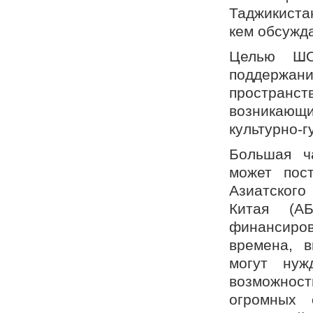
Таджикиста
кем обсужда
Целью ШО
поддержан
пространст
возникающи
культурно-г
Большая ч
может пос
Азиатского
Китая (А
финансиро
времена, 
могут нуж
возможнос
огромных 