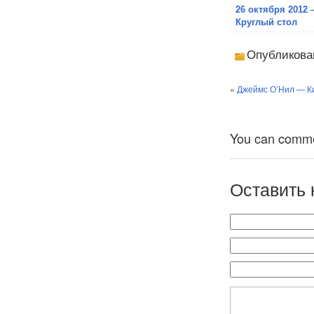
26 октября 2012
Круглый стол
«Спорные
территории в
Опубликова
Азиатско-
Тихоокеанском
регионе: история
«
Джеймс О’Нил — Ки
и современность
You can comment
Оставить