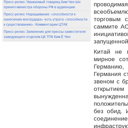
Пресс-релиз: Уважаемый товарищ Ким Чен Ын
проводим
принял министра обороны РФ в аудиенцию
всеобъемлю
Пресс-релиз: Наращивание «способности к
торговым 
нанесению контрудара» есть утрата «способности
к существованию»: Комментарии ЦТАК
саммите АС
Пресс-релиз: Заявление для прессы заместителя
инициативой
заведующего отделом ЦК ТПК Ким Ё Чен
запущенной 
Китай не п
мирное сот
Германию,
Германия с
звеном с б
открытием
вынужденна
положитель
без обид. 
соединени
инфрастр