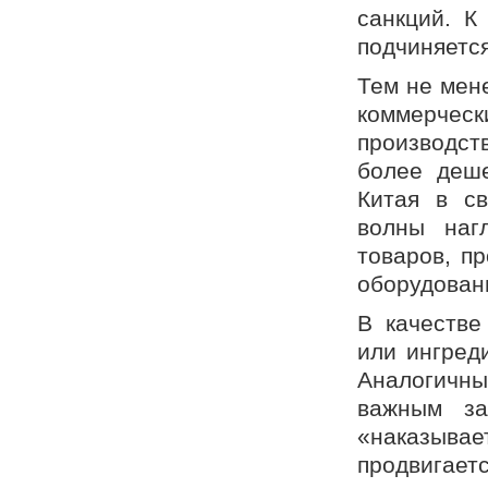
санкций. К
подчиняется
Тем не мене
коммерч
производст
более деше
Китая в св
волны наг
товаров, п
оборудован
В качестве
или ингред
Аналогичн
важным за
«наказыва
продвигает