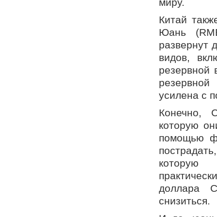
миру.
Китай такж
Юань (RMB
развернут 
видов, вкл
резервной 
резервной
усилена с 
Конечно, 
которую он
помощью фи
пострадать
которую 
практическ
доллара 
снизиться.