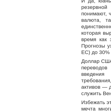
И да, юань
резервной 
понимают, 
валюта, т
единственн
которая выр
время как 
Прогнозы у
ЕС) до 30%
Доллар США
переводов
введения
требования
активов — 
служить Ве
Избежать э
мечта мног