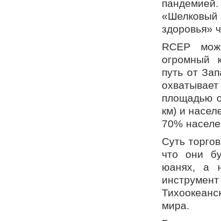
пандемией.
«Шелковый
здоровья» ч
RCEP може
огромный к
путь от Зап
охватывает
площадью о
км) и насел
70% населен
Суть торго
что они б
юанях, а
инструмент
Тихоокеанс
мира.