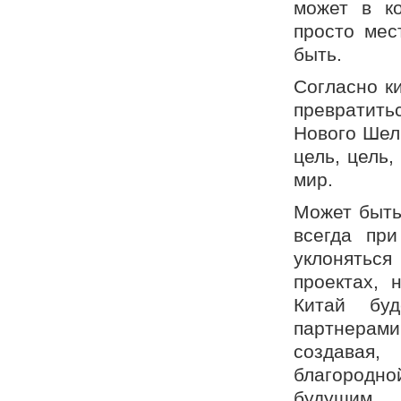
может в ко
просто мес
быть.
Согласно к
превратит
Нового Шел
цель, цель,
мир.
Может быть
всегда пр
уклоняться
проектах, 
Китай бу
партнерам
создавая,
благородн
будущим.