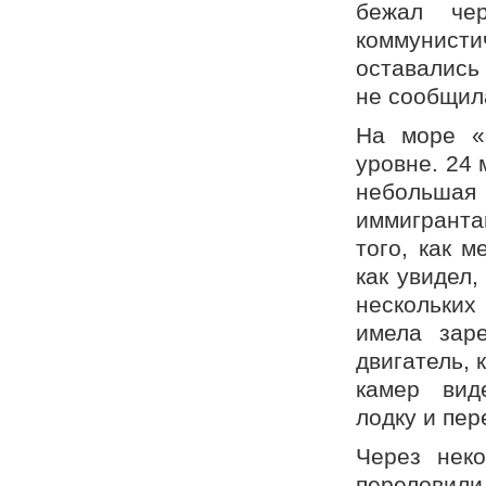
бежал че
коммунист
оставались
не сообщил
На море «
уровне. 24 
небольшая
иммигранта
того, как 
как увидел,
нескольких
имела зар
двигатель, 
камер вид
лодку и пе
Через нек
переловили