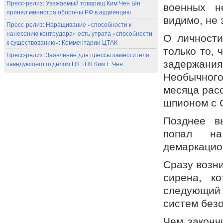
Пресс-релиз: Уважаемый товарищ Ким Чен Ын
военных н
принял министра обороны РФ в аудиенцию
видимо, не 
Пресс-релиз: Наращивание «способности к
нанесению контрудара» есть утрата «способности
О личности
к существованию»: Комментарии ЦТАК
только то, 
Пресс-релиз: Заявление для прессы заместителя
задержани
заведующего отделом ЦК ТПК Ким Ё Чен
Необычного
месяца расс
шпионом с 
Позднее в
попал на
демаркацио
Сразу возни
сирена, к
следующий 
систем без
Чем закончи