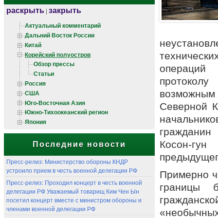
раскрыть
закрыть
|
Актуальный комментарий
Дальний Восток России
неустанов
Китай
Корейский полуостров
технически
Обзор прессы
операций
Статьи
протоколу
Россия
возможны
США
Юго-Восточная Азия
Северной К
Южно-Тихоокеанский регион
начальнико
Япония
гражданин
Косон-гу
Последние новости
предыдущег
Пресс-релиз: Министерство обороны КНДР
устроило прием в честь военной делегации РФ
Примерно че
Пресс-релиз: Проходил концерт в честь военной
границы 
делегации РФ Уважаемый товарищ Ким Чен Ын
гражданск
посетил концерт вместе с министром обороны и
членами военной делегации РФ
«необычны