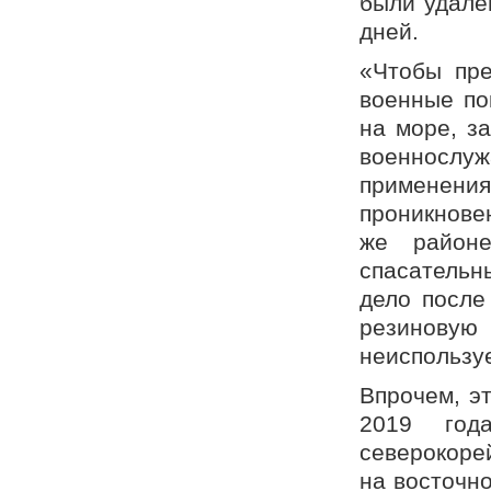
были удален
дней.
«Чтобы пре
военные по
на море, з
военнослу
применения
проникновен
же район
спасательны
дело после
резинову
неиспользу
Впрочем, э
2019 год
северокоре
на восточн