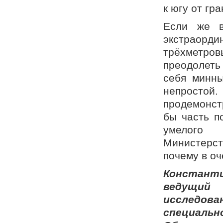
к югу от гр
Если же в
экстраорди
трёхметро
преодолет
себя минны
непростой
продемонст
бы часть п
умелого 
Министерс
почему в о
Константи
ведущий 
исследов
специальн