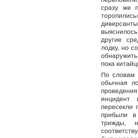
сразу же 
торопилис
диверсант
выяснилос
другие ср
лодку, но с
обнаружить,
пока китайц
По словам 
обычная ло
проведени
инцидент 
пересекли 
прибыли в
трижды, 
соответств