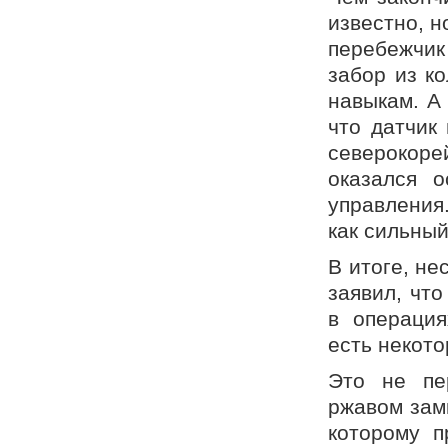
известно, н
перебежчик
забор из к
навыкам. А
что датчик
северокор
оказался 
управления
как сильный
В итоге, не
заявил, чт
в операция
есть некот
Это не пе
ржавом замк
которому п