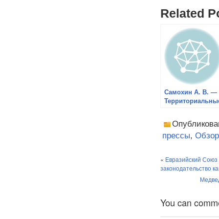
Related P
Самохин А. В. —
Территориальны
проблемы в
Азиатско-
Опубликова
Тихоокеанском
прессы
,
Обзор
регионе и
позиция России
«
Евразийский Союз
законодательство ка
Медве
You can comment