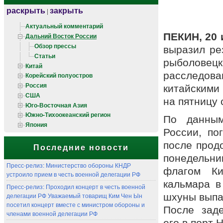
раскрыть
закрыть
|
Актуальный комментарий
ПЕКИН, 20
Дальний Восток России
Обзор прессы
выразил ре
Статьи
рыболове
Китай
расследов
Корейский полуостров
Россия
китайскими
США
на пятницу
Юго-Восточная Азия
Южно-Тихоокеанский регион
По данным
Япония
России, по
после прод
Последние новости
понедельни
Пресс-релиз: Министерство обороны КНДР
флагом Ки
устроило прием в честь военной делегации РФ
кальмара в
Пресс-релиз: Проходил концерт в честь военной
шхуны выпал
делегации РФ Уважаемый товарищ Ким Чен Ын
посетил концерт вместе с министром обороны и
После заде
членами военной делегации РФ
его в порт 