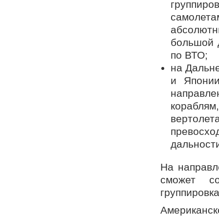
группиров
самолета
абсолют
большой 
по ВТО;
на Дальн
и Японии
направле
кораблям
вертол
превосх
дальности
На направл
сможет со
группировка
Американск