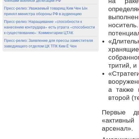
на раке
членами военной делегации РФ
Пресс-релиз: Уважаемый товарищ Ким Чен Ын
определя
принял министра обороны РФ в аудиенцию
выполне
Пресс-релиз: Наращивание «способности к
носитель
нанесению контрудара» есть утрата «способности
потенциа
к существованию»: Комментарии ЦТАК
Пресс-релиз: Заявление для прессы заместителя
«Длите
заведующего отделом ЦК ТПК Ким Ё Чен
хранящи
собранно
тритий, и
«Страте
вооружен
а также 
второй (т
Первые дв
«активный 
арсенал».