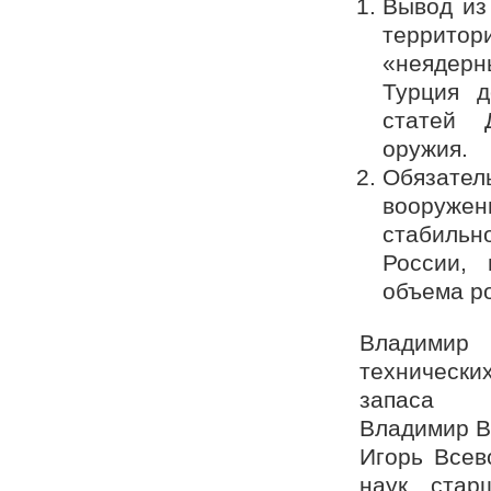
Вывод из
территор
«неядерн
Турция д
статей 
оружия.
Обязате
вооруже
стабильн
России, 
объема р
Владимир
технически
запаса
Владимир В
Игорь Всев
наук, стар