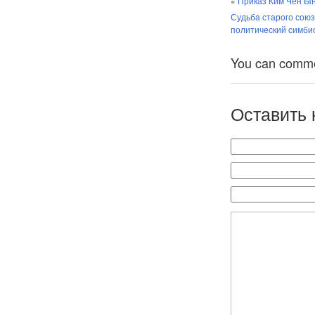
«
Приказ Ким Чен Ы
Судьба старого сою
политический симби
You can comment
Оставить