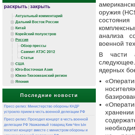
американск
раскрыть
закрыть
|
оружия (НС
Актуальный комментарий
состояния
Дальний Восток России
комплексн
Китай
Корейский полуостров
анализа с
Россия
военной тех
Обзор прессы
Саммит АТЭС 2012
В части а
Статьи
следующее.
США
ядерных бо
Юго-Восточная Азия
Южно-Тихоокеанский регион
«Операти
Япония
носителя
Последние новости
базирова
«Операт
Пресс-релиз: Министерство обороны КНДР
устроило прием в честь военной делегации РФ
хранении
Пресс-релиз: Проходил концерт в честь военной
содержатс
делегации РФ Уважаемый товарищ Ким Чен Ын
необходи
посетил концерт вместе с министром обороны и