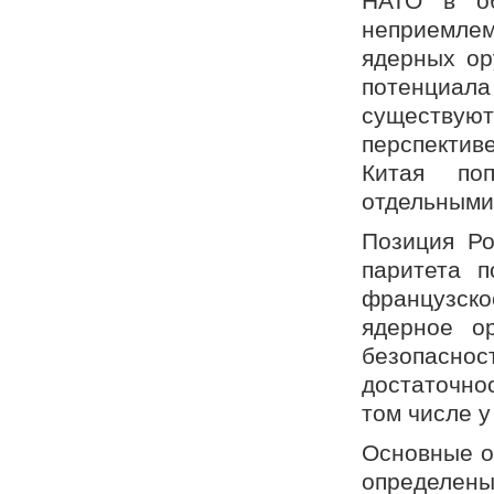
НАТО в об
неприемле
ядерных ор
потенциала
существуют
перспектив
Китая по
отдельными
Позиция Ро
паритета 
французско
ядерное о
безопасн
достаточно
том числе у
Основные о
определены