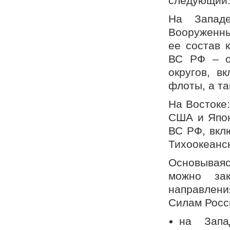
следующий
На Запад
Вооруженны
ее состав 
ВС РФ – о
округов, в
флоты, а та
На Востоке
США и Япон
ВС РФ, вкл
Тихоокеанс
Основываяс
можно зак
направлени
Силам Росс
на Запа