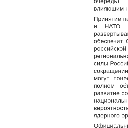
очередь) 
влияющим н
Принятие п
и НАТО в
развертыва
обеспечит 
российск
региональн
силы Росси
сокращении
могут поне
полном об
развитие с
националь
вероятнос
ядерного о
Официальн