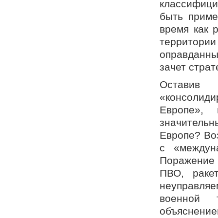
классифицир
быть приме
время как 
территор
оправданны
зачет страт
Оставив 
«консолиди
Европе», 
значитель
Европе? Во
с «междун
Поражение 
ПВО, раке
неуправля
военной 
объяснени