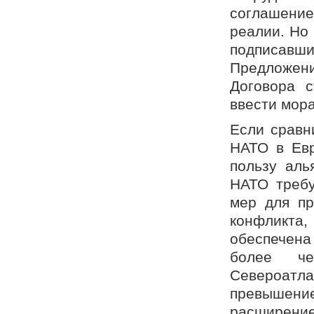
соглашени
реалии. Но
подписавши
Предложени
Договора 
ввести мора
Если сравн
НАТО в Евр
пользу аль
НАТО требу
мер для пр
конфликта,
обеспечена 
более ч
Североат
превышени
расширение