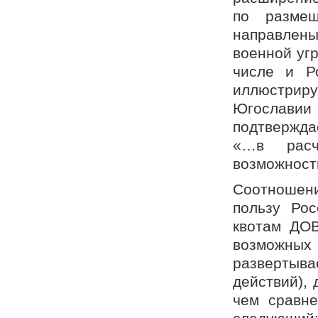
по разме
направлены
военной угр
числе и Р
иллюстриру
Югославии в
подтвержда
«…в расч
возможности
Соотношен
пользу Ро
квотам ДОВ
возможных
развертыв
действий),
чем сравне