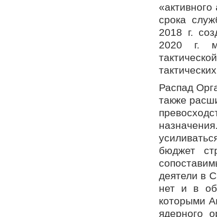
«активного
срока служ
2018 г. со
2020 г. м
тактичес
тактических
Распад Орг
также расш
превосход
назначения
усиливатьс
бюджет ст
сопостави
деятели в С
нет и в об
которыми А
ядерного о