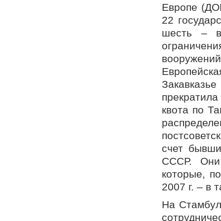
Европе (ДО
22 государ
шесть – в
ограничен
вооружений
Европейск
Закавказье
прекратила
квота по Т
распределе
постсоветс
счет бывши
СССР. Они
которые, п
2007 г. – в 
На Стамбул
сотрудничес