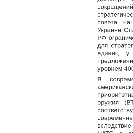
сокраще
стратегиче
совета на
Украине Ст
РФ огранич
для страте
единиц у 
предложен
уровнем 40
В соврем
американск
приоритетн
оружия (В
соответс
современ
вследствие