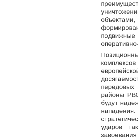
преимущест
уничтожени
объектами
формирова
подвижные
оперативно-
Позиционн
комплекс
европейск
досягаем
передовых 
районы РВС
будут наде
нападения
стратегич
ударов та
завоевани