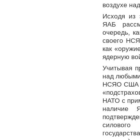
воздухе над
Исходя из 
ЯАБ рассм
очередь, к
своего НСЯ
как «оружи
ядерную во
Учитывая п
над любыми
НСЯО США и
«подстрахо
НАТО с при
наличие 
подтвержде
силового
государств