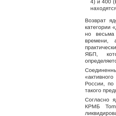
4) и 400 
находятс
Возврат яд
категории 
но весьма
времени, 
практическ
ЯБП, кот
определяет
Соединенн
«активного
России, по
такого пред
Согласно я
КРМБ Toma
ликвидиров