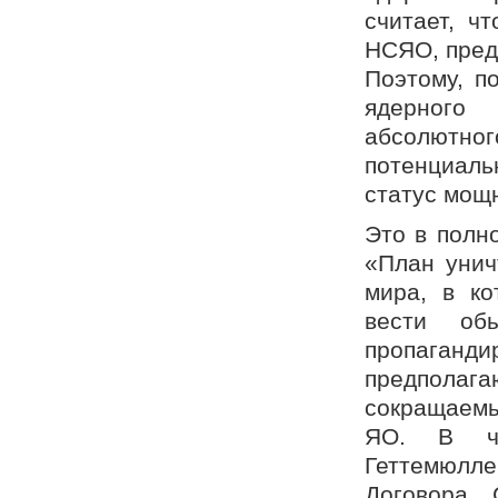
считает, ч
НСЯО, пред
Поэтому, п
ядерного
абсолютно
потенциал
статус мощ
Это в полн
«План унич
мира, в к
вести об
пропаган
предпола
сокращаем
ЯО. В час
Геттемюлл
Договора 