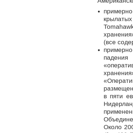
Американск
примерн
крылаты
Tomahawk
хранения
(все соде
примерно
падения 
«операт
хранени
«Операт
размещен
в пяти е
Нидерлан
примене
Объедине
Около 20