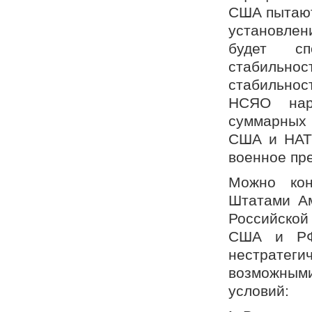
США пытают
установлен
будет спо
стабильнос
стабильнос
НСЯО нару
суммарных 
США и НАТ
военное пр
Можно кон
Штатами А
Российской
США и РФ 
нестратег
возможными
условий: