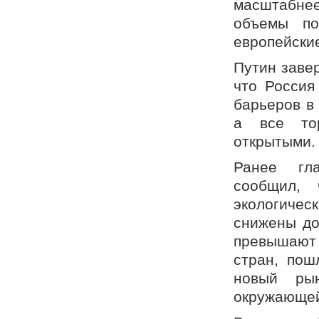
масштабне
объемы по
европейски
Путин заве
что Россия
барьеров в
а все тор
открытыми.
Ранее гл
сообщил,
экологичес
снижены до
превышают 
стран, пош
новый рын
окружающей