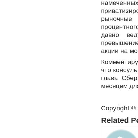
намеченны
приватизир
рыночные 
процентного
давно вед
превышение
акции на мо
Комментиру
что консуль
глава Сбер
месяцем дл
Copyright ©
Related P