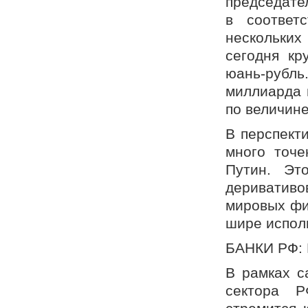
председате
в соответ
нескольки
сегодня кр
юань-рубл
миллиарда 
по величине
В перспект
много точе
Путин. Эт
дериватив
мировых фи
шире испол
БАНКИ РФ:
В рамках с
сектора Р