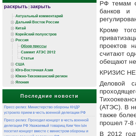
РФ темам о
раскрыть
закрыть
|
банков и 
Актуальный комментарий
регулирова
Дальний Восток России
Китай
Кроме тог
Корейский полуостров
приватиза
Россия
проектов 
Обзор прессы
Саммит АТЭС 2012
считают одн
Статьи
обещают не
США
Юго-Восточная Азия
КРИЗИС НЕ
Южно-Тихоокеанский регион
Япония
Деловой с
проходяще
Последние новости
Тихоокеанс
(АТЭС). В н
Пресс-релиз: Министерство обороны КНДР
устроило прием в честь военной делегации РФ
также боле
Пресс-релиз: Проходил концерт в честь военной
прошел 7-8 
делегации РФ Уважаемый товарищ Ким Чен Ын
посетил концерт вместе с министром обороны и
В 2012 год