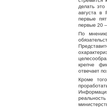
стремится 
делать это
августа в 
первые пят
первые 20 
По мнению
обязатель
Представ
охарактер
целесообра
крепче фи
отвечает по
Кроме тог
проработ
Информаци
реальность 
министерс