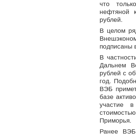
что тольк
нефтяной 
рублей.
В целом ря
Внешэконо
подписаны 
В частност
Дальнем В
рублей с о
год. Подобн
ВЭБ примет
базе актив
участие в
стоимостью
Приморья.
Ранее ВЭБ