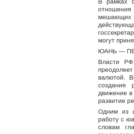
В рамках ф
отношения
мешающих 
действующа
госсекрета
могут приня
ЮАНЬ — П
Власти РФ
преодолеет
валютой. В
создания 
движение в
развитие р
Одним из 
работу с юа
словам гл