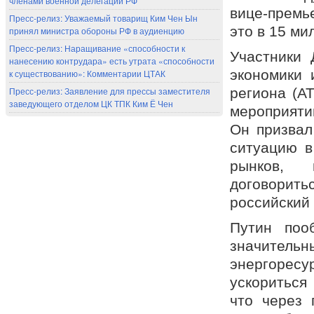
членами военной делегации РФ
вице-премь
Пресс-релиз: Уважаемый товарищ Ким Чен Ын
это в 15 ми
принял министра обороны РФ в аудиенцию
Пресс-релиз: Наращивание «способности к
Участники 
нанесению контрудара» есть утрата «способности
экономики 
к существованию»: Комментарии ЦТАК
Пресс-релиз: Заявление для прессы заместителя
региона (А
заведующего отделом ЦК ТПК Ким Ё Чен
мероприяти
Он призвал
ситуацию в
рынков, 
договорить
российский
Путин поо
значительн
энергоресу
ускориться
что через 