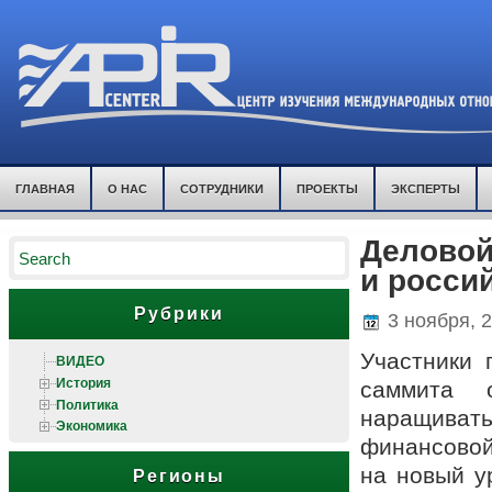
ГЛАВНАЯ
О НАС
СОТРУДНИКИ
ПРОЕКТЫ
ЭКСПЕРТЫ
Деловой
и росси
Рубрики
3 ноября, 
Участники
ВИДЕО
История
саммита 
Политика
наращиват
Экономика
финансовой
на новый у
Регионы