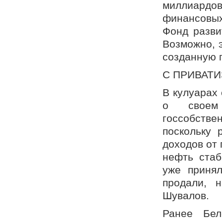
миллиардов
финансовых
Фонд разви
Возможно, э
созданную 
С ПРИВАТ
В кулуарах
о своем
госсобств
поскольку 
доходов от
нефть стаб
уже приня
продали, 
Шувалов.
Ранее Бел