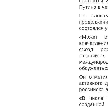
состоится 
Путина в че
По словам
продолжен
состоялся у
«Может о
впечатлен
съезд рес
закончитс
международ
обсуждатьс
Он отметил
активного 
российско-а
«В числе 
созданной