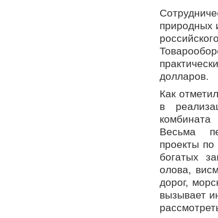
Сотруднич
природных 
российског
Товарообор
практическ
долларов.
Как отмети
в реализа
комбината
Весьма пе
проекты по
богатых за
олова, вис
дорог, мор
вызывает и
рассмотр