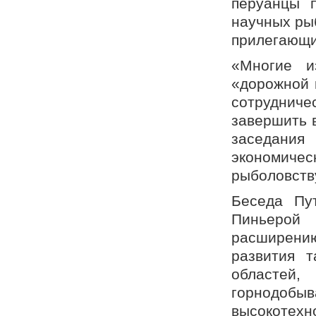
перуанцы 
научных ры
прилегающи
«Многие и
«дорожной 
сотруднич
завершить в
заседания 
экономичес
рыболовств
Беседа Пу
Пиньерой 
расширени
развития т
областей,
горнодо
высокотех