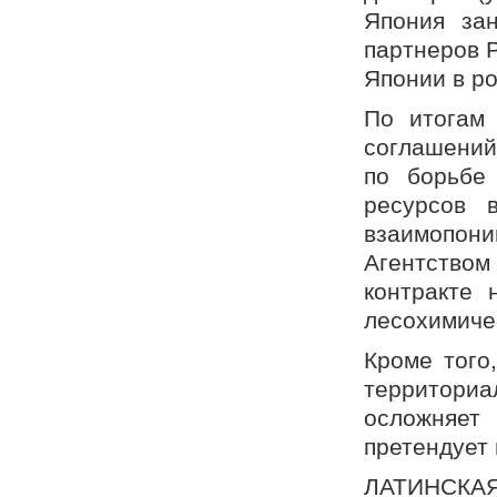
Япония за
партнеров Р
Японии в р
По итогам 
соглашений
по борьбе
ресурсов 
взаимопон
Агентством 
контракте 
лесохимиче
Кроме того
территори
осложняе
претендует 
ЛАТИНСКА