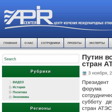
ГЛАВНАЯ
О НАС
СОТРУДНИКИ
ПРОЕКТЫ
ЭКСПЕРТЫ
Путин в
стран А
Рубрики
3 ноября, 
Президент
ВИДЕО
История
форума А
Политика
сотрудниче
Экономика
субботу дв
стран АТЭС,
Регионы