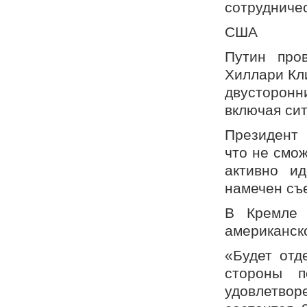
сотрудничес
США
Путин про
Хиллари Кли
двусторонн
включая си
Президент
что не смож
активно и
намечен съ
В Кремле 
американск
«Будет отд
стороны п
удовлетвор