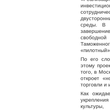
инвестиц
сотруднич
двусторон
среды. В 
завершени
свободной
Таможенног
«пилотный»
По его сло
этому прое
того, в Мос
откроет «
торговли и 
Как ожидае
укреплени
культуры,