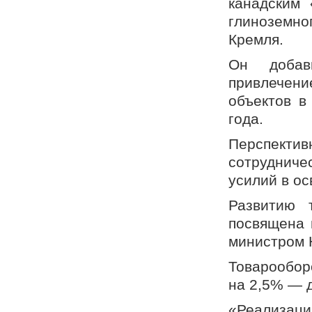
канадским
глиноземно
Кремля.
Он добав
привлечени
объектов в
года.
Перспекти
сотрудниче
усилий в о
Развитию т
посвящена 
министром 
Товарообор
на 2,5% — 
«Реализа