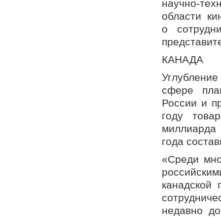
научно-тех
области ки
о сотрудн
представит
КАНАДА
Углублени
сфере пла
России и п
году това
миллиарда 
года состав
«Среди мно
российск
канадской 
сотрудниче
недавно до