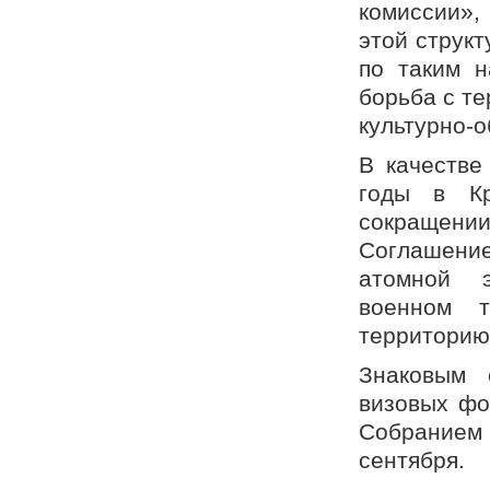
комиссии»,
этой структ
по таким н
борьба с т
культурно-
В качестве
годы в Кр
сокращении
Соглашени
атомной э
военном т
территорию
Знаковым 
визовых фо
Собранием
сентября.