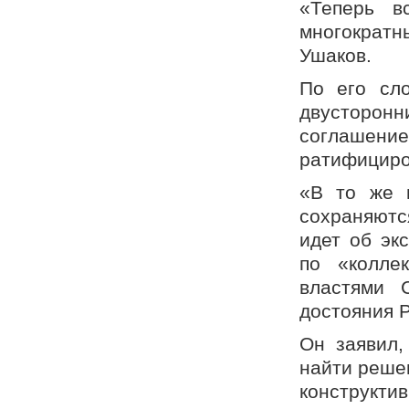
«Теперь в
многократн
Ушаков.
По его сл
двусторо
соглашени
ратифициро
«В то же 
сохраняютс
идет об эк
по «колле
властями 
достояния 
Он заявил,
найти реше
конструкт