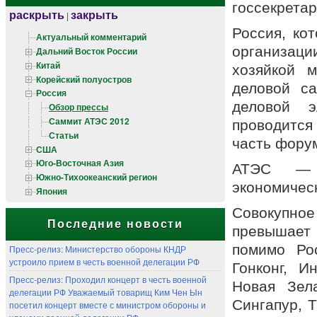
госсекрета
раскрыть
закрыть
|
Россия, ко
Актуальный комментарий
организац
Дальний Восток России
Китай
хозяйкой м
Корейский полуостров
деловой с
Россия
деловой э
Обзор прессы
Саммит АТЭС 2012
проводится
Статьи
часть форум
США
Юго-Восточная Азия
АТЭС — 
Южно-Тихоокеанский регион
экономическ
Япония
Совокупное
Последние новости
превышает
помимо Рос
Пресс-релиз: Министерство обороны КНДР
устроило прием в честь военной делегации РФ
Гонконг, И
Пресс-релиз: Проходил концерт в честь военной
Новая Зел
делегации РФ Уважаемый товарищ Ким Чен Ын
Сингапур, 
посетил концерт вместе с министром обороны и