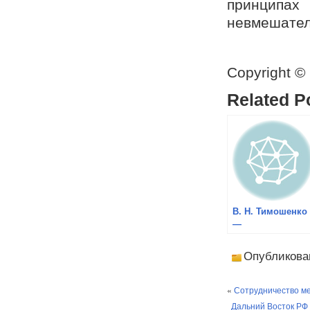
принципа
невмешател
Copyright ©
Related P
В. Н. Тимошенко
—
Восточноазиатск
сообщество и ег
Опубликова
перспективы дл
России и стран
АТР
«
Сотрудничество меж
Дальний Восток РФ 