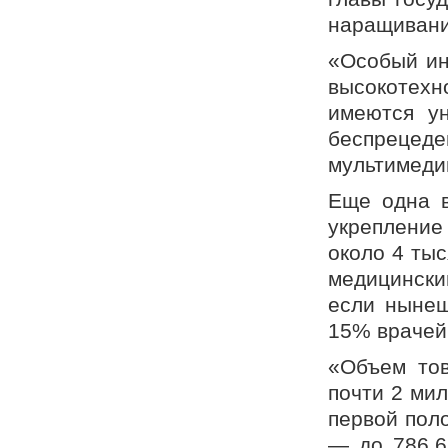
наращивани
«Особый ин
высокотех
имеются у
беспрецеде
мультимеди
Еще одна в
укрепление
около 4 ты
медицинск
если нынеш
15% врачей
«Объем тов
почти 2 мил
первой пол
— до 786,6