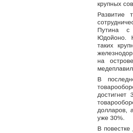
крупных сов
Развитие т
сотруднич
Путина с
Юдойоно. 
таких круп
железнодор
на остров
медеплавил
В последн
товарообо
достигнет 
товарообо
долларов, 
уже 30%.
В повестке