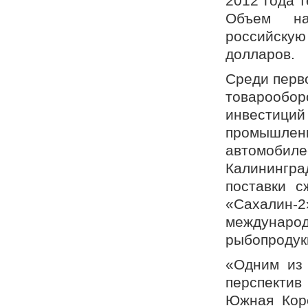
2012 года 
Объем на
российску
долларов.
Среди перв
товарообо
инвестиц
промышле
автомобил
Калининград
поставки с
«Сахалин-2
междунар
рыбопродук
«Одним из 
перспектив
Южная Кор