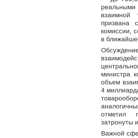
реальными
взаимной 
призвана с
комиссии, 
в ближайше
Обсуждение
взаимодей
центральн
министра к
объем взаи
4 миллиарда
товарооб
аналогичны
отметил п
затронуты 
Важной сфе