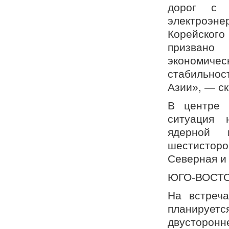
дорог с 
электроэне
Корейского
призвано
экономичес
стабильнос
Азии», — ск
В центре 
ситуация 
ядерной 
шестисторо
Северная и
ЮГО-ВОСТ
На встреча
планируе
двусторонн