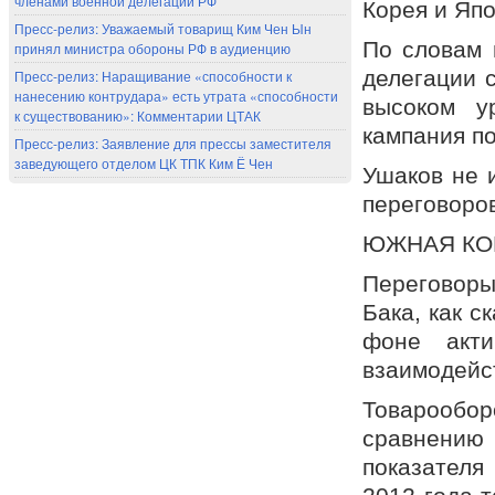
членами военной делегации РФ
Корея и Япо
Пресс-релиз: Уважаемый товарищ Ким Чен Ын
По словам 
принял министра обороны РФ в аудиенцию
делегации 
Пресс-релиз: Наращивание «способности к
нанесению контрудара» есть утрата «способности
высоком у
к существованию»: Комментарии ЦТАК
кампания п
Пресс-релиз: Заявление для прессы заместителя
заведующего отделом ЦК ТПК Ким Ё Чен
Ушаков не 
переговоров
ЮЖНАЯ КО
Переговор
Бака, как с
фоне акти
взаимодейс
Товарообо
сравнению
показателя