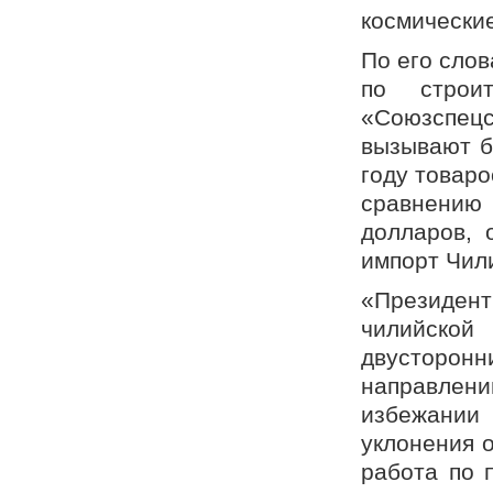
космически
По его сло
по строи
«Союзспец
вызывают б
году товаро
сравнению
долларов, 
импорт Чил
«Президент
чилийско
двусторо
направлени
избежании 
уклонения о
работа по 