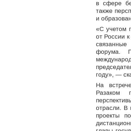
в сфере бе
также перс
и образова
«С учетом 
от России к
связанные
форума. 
междунар
председате
году», — ск
На встреч
Разаком п
перспектив
отрасли. В
проекты п
дистанцион
главы госу