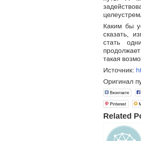
задейство
целеустрем
Каким бы у
сказать, и
стать одн
продолжает
такая возмо
Источник:
h
Оригинал п
Вконтакте
Pinterest
Related P