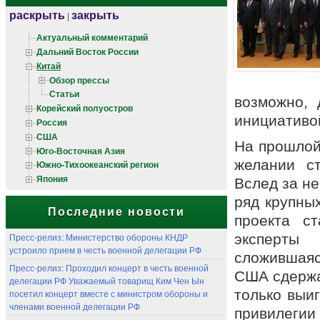
раскрыть
закрыть
|
Актуальный комментарий
Дальний Восток России
Китай
Обзор прессы
Статьи
возможно, 
Корейский полуостров
инициативо
Россия
США
На прошлой
Юго-Восточная Азия
желании ст
Южно-Тихоокеанский регион
Япония
Вслед за н
ряд крупны
Последние новости
проекта с
Пресс-релиз: Министерство обороны КНДР
эксперты
устроило прием в честь военной делегации РФ
сложившаяс
Пресс-релиз: Проходил концерт в честь военной
США сдержа
делегации РФ Уважаемый товарищ Ким Чен Ын
только выиг
посетил концерт вместе с министром обороны и
членами военной делегации РФ
привилегии