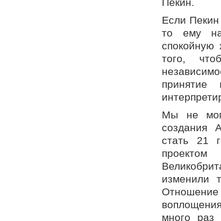
Пекин.
Если Пекин
то ему на
спокойную 
того, чт
независим
принятие 
интерпретир
Мы не мог
создания A
стать 21 г
проектом
Великобрита
изменили т
Отношени
воплощени
много раз 