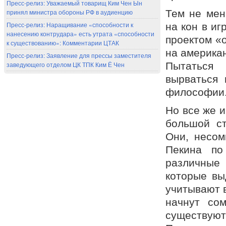
Пресс-релиз: Уважаемый товарищ Ким Чен Ын
принял министра обороны РФ в аудиенцию
Тем не мен
Пресс-релиз: Наращивание «способности к
на кон в иг
нанесению контрудара» есть утрата «способности
проектом «о
к существованию»: Комментарии ЦТАК
на америка
Пресс-релиз: Заявление для прессы заместителя
заведующего отделом ЦК ТПК Ким Ё Чен
Пытаться 
вырваться 
философии
Но все же и
большой ст
Они, несом
Пекина по
различные
которые вы
учитывают в
начнут со
существуют