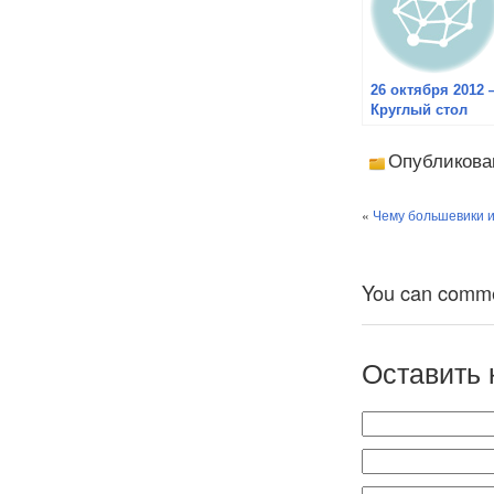
26 октября 2012
Круглый стол
«Спорные
территории в
Опубликова
Азиатско-
Тихоокеанском
регионе: история
«
Чему большевики и
и современность
You can comment
Оставить