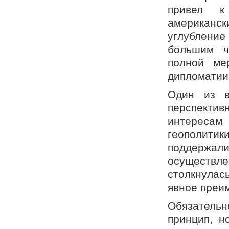
привел к
американск
углублени
большим ч
полной ме
дипломатии
Один из в
перспекти
интересам
геополитик
поддержал
осуществл
столкнулас
явное преи
Обязательн
принцип, н