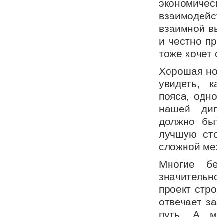
экономиче
взаимодейс
взаимной вы
и честно п
тоже хочет 
Хорошая но
увидеть, к
пояса, одн
нашей дип
должно бы
лучшую сто
сложной ме
Многие бе
значительн
проект стро
отвечает з
путь. А м