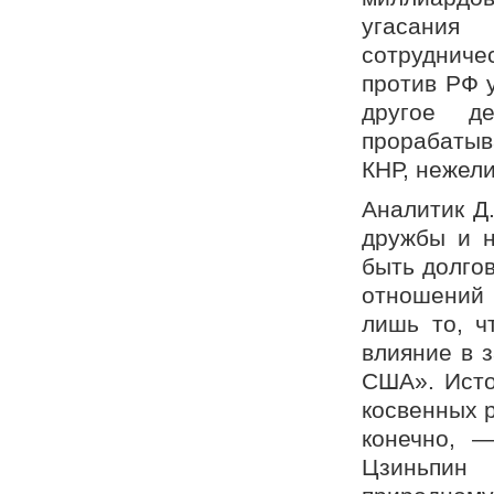
угасания 
сотрудничес
против РФ 
другое д
прорабатыв
КНР, нежели
Аналитик Д
дружбы и н
быть долгов
отношений
лишь то, ч
влияние в 
США». Исто
косвенных р
конечно, 
Цзиньпин