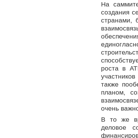
На саммит
создания с
странами, 
взаимосвя
обеспечен
единогласн
строитель
способству
роста в АТ
участников
также пооб
планом, с
взаимосвяз
очень важно
В то же в
деловое с
финансир