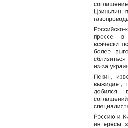
соглашени
Цзиньпин п
газопровода
Российско
прессе в 
всячески п
более выг
сблизиться
из-за украи
Пекин, изв
выжидает, 
добился 
соглашений
специалист
Россию и К
интересы, з