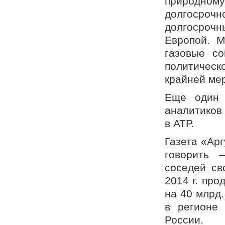
природном
долгосрочн
долгосроч
Европой. М
газовые со
политическ
крайней мер
Еще один 
аналитиков 
в АТР.
Газета «Арг
говорить 
соседей св
2014 г. про
на 40 млрд
в регионе
России.