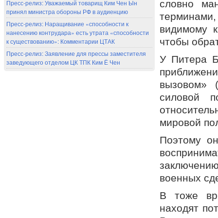
словно ма
Пресс-релиз: Уважаемый товарищ Ким Чен Ын
принял министра обороны РФ в аудиенцию
терминами,
Пресс-релиз: Наращивание «способности к
видимому к
нанесению контрудара» есть утрата «способности
чтобы обрат
к существованию»: Комментарии ЦТАК
Пресс-релиз: Заявление для прессы заместителя
У Питера Б
заведующего отделом ЦК ТПК Ким Ё Чен
приближени
вызовом» (
силовой п
относител
мировой по
Поэтому он
воспринима
заключени
военных сд
В тоже вр
находят по