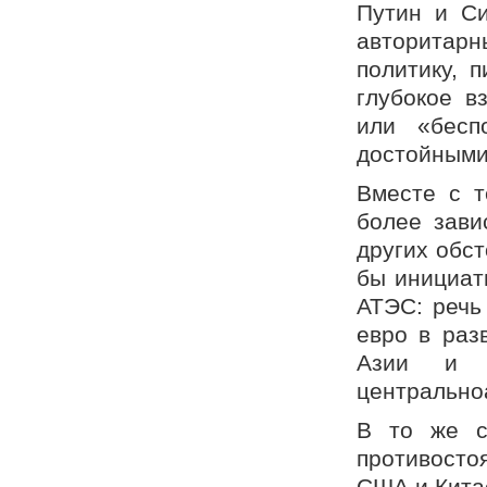
Путин и Си
авторитарн
политику, 
глубокое в
или «бесп
достойными 
Вместе с т
более зави
других обс
бы инициат
АТЭС: речь
евро в раз
Азии и у
центрально
В то же с
противосто
США и Кита