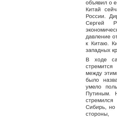
объявил о е
Китай сейч
России. Ди
Сергей Р
экономиче
давление о
к Китаю. К
западных кр
В ходе са
стремится
между этим
было назва
умело пол
Путиным. 
стремился
Сибирь, но
стороны,