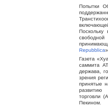
Попытки Об
поддержан
Транстихо
включающе
Поскольку
свободной
принимающ
Repubblica
»
Газета «Ху
саммита А
держава, г
зрения рег
принятые н
развитию 
торговли (
Пекином.