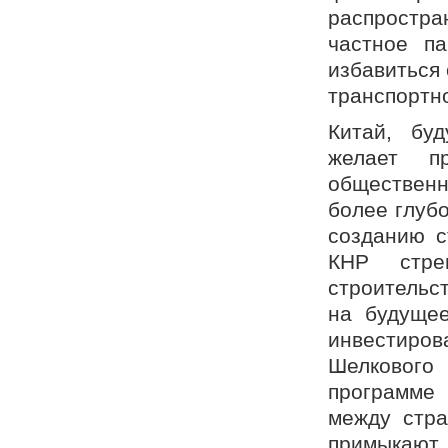
распростр
частное па
избавиться
транспортн
Китай, бу
желает п
общественн
более глуб
созданию с
КНР стре
строительс
на будущее
инвестиро
Шелкового
программе
между стра
примыкают