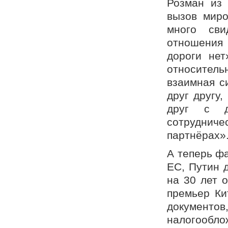
Розман из 
вызов миро
много сви
отношения
дороги нет
относитель
взаимная с
друг другу
друг с д
сотруднич
партнёрах»
А теперь ф
ЕС, Путин 
на 30 лет о
премьер Ки
документ
налогообл