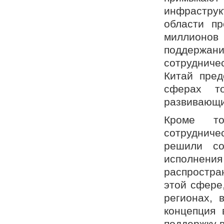
инфраструк
области п
миллионо
поддержан
сотрудниче
Китай пред
сферах т
развивающи
Кроме то
сотруднич
решили со
исполнения
распростра
этой сфере,
регионах, 
концепция 
поддержку в