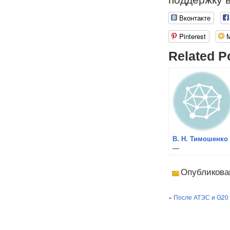
Вконтакте
Pinterest
Related P
В. Н. Тимошенко
—
Восточноазиатск
сообщество и ег
Опубликова
перспективы дл
России и стран
АТР
«
После АТЭС и G20 