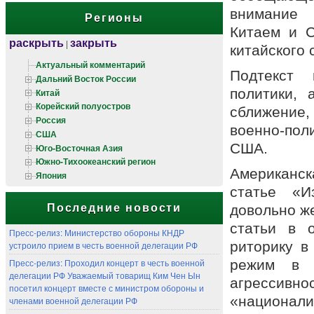
внимание 
Регионы
Китаем и С
раскрыть
закрыть
|
китайского 
Актуальный комментарий
Подтекст 
Дальний Восток России
политики, 
Китай
Корейский полуостров
сближение
Россия
военно-пол
США
США.
Юго-Восточная Азия
Южно-Тихоокеанский регион
Американс
Япония
статье «И
Последние новости
довольно же
статьи в 
Пресс-релиз: Министерство обороны КНДР
риторику в
устроило прием в честь военной делегации РФ
Пресс-релиз: Проходил концерт в честь военной
режим в н
делегации РФ Уважаемый товарищ Ким Чен Ын
агресси
посетил концерт вместе с министром обороны и
«национали
членами военной делегации РФ