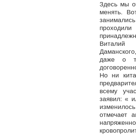
Здесь мы о
менять. Во
занимались
проходили
принадлеж
Виталий 
Даманского
даже о т
договоренн
Но ни кита
предварите
всему уча
заявил: « и
изменилос
отмечает 
напряженн
кровопролит