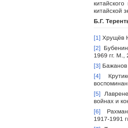
китайского
китайской з
Б.Г. Терент
[1]
Хрущёв Н
[2]
Бубенин 
1969 гг. М.,
[3]
Бажанов Е
[4]
Крутик
воспоминани
[5]
Лаврене
войнах и ко
[6]
Рахмани
1917-1991 гг