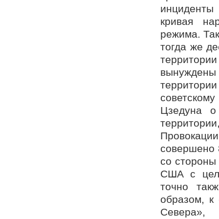
инциденты 
кривая на
режима. Так
тогда же д
территор
вынуждены
территори
советскому
Цзедуна о
территори
Провокации
совершено 8
со стороны
США с цель
точно так
образом, к 
Севера», 