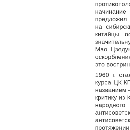
противопол
начинание
предложил 
на сибирск
китайцы о
значительн
Мао Цзедун
оскорблени
это восприн
1960 г. ст
курса ЦК К
названием –
критику из 
народного
антисове
антисоветс
протяжении