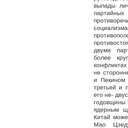
выпады ли
партийны
противореч
социали
противоп
противосто
двумя пар
более кру
конфликтах 
не сторонн
и Пекином 
третьей и 
его не- дв
годовщины 
ядерным щи
Китай може
Мао Цзед