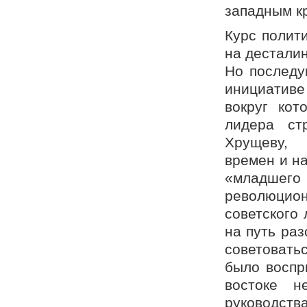
западным к
Курс полит
на дестали
Но последу
инициативе
вокруг кот
лидера ст
Хрущеву, 
времен и на
«младше
революцион
советского
на путь раз
советовать
было воспр
востоке н
руководств