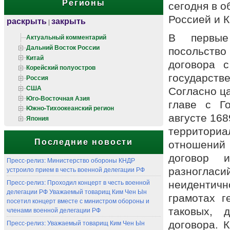
Регионы
сегодня в 
Россией и К
раскрыть
закрыть
|
В первые
Актуальный комментарий
Дальний Восток России
посольство
Китай
договора 
Корейский полуостров
государст
Россия
США
Согласно ца
Юго-Восточная Азия
главе с Г
Южно-Тихоокеанский регион
августе 168
Япония
территориа
Последние новости
отношений
договор 
Пресс-релиз: Министерство обороны КНДР
устроило прием в честь военной делегации РФ
разногл
Пресс-релиз: Проходил концерт в честь военной
неидентич
делегации РФ Уважаемый товарищ Ким Чен Ын
грамотах г
посетил концерт вместе с министром обороны и
членами военной делегации РФ
таковых, 
Пресс-релиз: Уважаемый товарищ Ким Чен Ын
договора. К