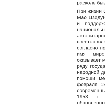
расколе бы
При жизни 
Мао Цзедун
и поддер
национальн
авторита
восстанов
согласно п
имя миро
оказывает 
ряду госуда
народной д
помощи меж
февраля 19
современны
1953 гг.
обновленно