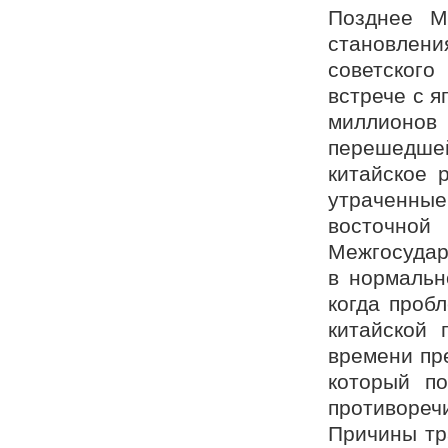
Позднее М
становлени
советског
встрече с я
миллионов 
перешедше
китайское 
утраченные
восточно
Межгосудар
в нормальн
когда проб
китайской 
времени пр
который по
противореч
Причины тр