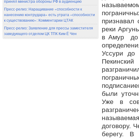
принял министра обороны РФ в аудиенцию
называем
Пресс-релиз: Наращивание «способности к
пограничн
нанесению контрудара» есть утрата «способности
к существованию»: Комментарии ЦТАК
признавал 
Пресс-релиз: Заявление для прессы заместителя
реки Аргунь
заведующего отделом ЦК ТПК Ким Ё Чен
в Амур до 
определени
Уссури до 
Пекинский
разграничи
пограничн
подписание
были уточн
Уже в сов
разграниче
называемая
договору. 
берегу. В