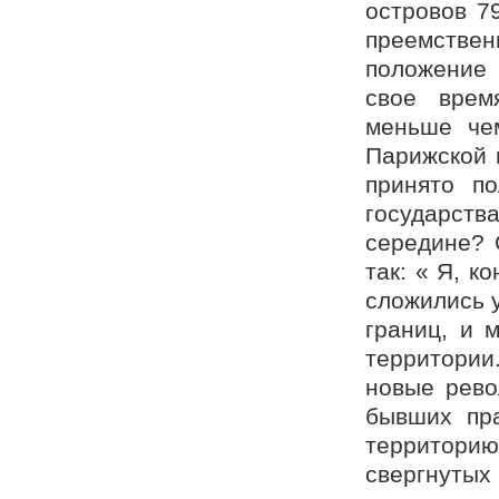
островов 7
преемствен
положение 
свое врем
меньше чем
Парижской 
принято п
государст
середине? 
так: « Я, к
сложились 
границ, и 
территории
новые рево
бывших пр
территорию
свергнутых