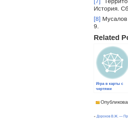
[7]
Территор
История. Сб
[8]
Мусалов 
9.
Related P
Игра в карты с
чертями
Опубликова
«
Дорохов В.Ж. — Про