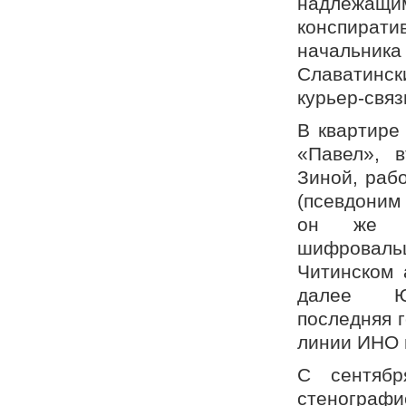
надлежащи
конспират
начальника
Славатински
курьер-связ
В квартире
«Павел», в
Зиной, раб
(псевдоним
он же сч
шифроваль
Читинском 
далее Юн
последняя г
линии ИНО 
С сентябр
стеногра