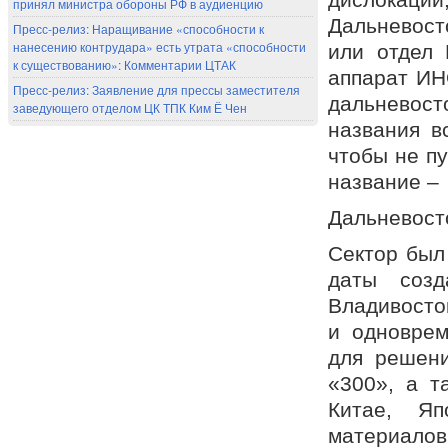
принял министра обороны РФ в аудиенцию
Дальневост
Пресс-релиз: Наращивание «способности к
нанесению контрудара» есть утрата «способности
или отдел 
к существованию»: Комментарии ЦТАК
аппарат ИН
Пресс-релиз: Заявление для прессы заместителя
дальневос
заведующего отделом ЦК ТПК Ким Ё Чен
названия в
чтобы не пу
название –
Дальневост
Сектор был 
даты созд
Владивосто
и одновре
для решени
«300», а т
Китае, Я
материалов