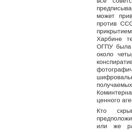
все совет
предписыва
может при
против ССС
прикрытием
Харбине т
ОГПУ была 
около четы
конспират
фотографи
шифровальн
получаем
Коминтерн
ценного аг
Кто скры
предположи
или же ра