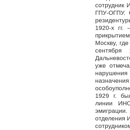
сотрудник 
ГПУ-ОГПУ. 
резиденту
1920-х гг.
прикрытие
Москву, гд
сентября
Дальневост
уже отмеча
нарушения 
назначе
особоупол
1929 г. бы
линии ИНО
эмиграции
отделения И
сотрудни