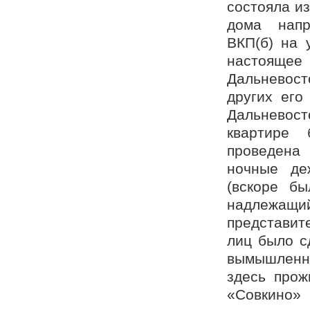
состояла из
дома напр
ВКП(б) на 
настоящее
Дальневост
других его
Дальневос
квартире
проведена
ночные деж
(вскоре бы
надлежащий
представит
лиц было с
вымышленны
здесь прож
«Совкино»