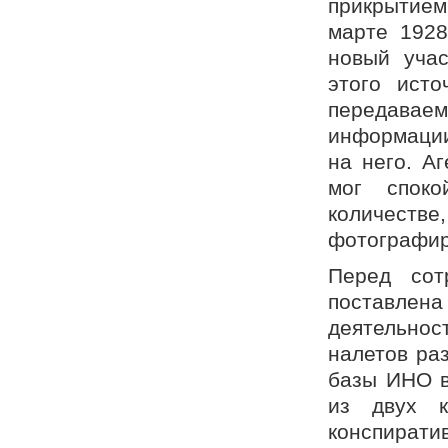
прикрытием
марте 1928
новый учас
этого ист
передавае
информации
на него. А
мог спок
количестве,
фотографир
Перед сот
поставле
деятельно
налетов ра
базы ИНО в
из двух к
конспирати