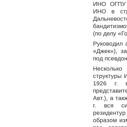
ИНО ОГПУ 
ИНО в стр
Дальневос
бандитизмо
(по делу «Г
Руководил 
«Джек»), з
под псевдо
Несколько
структуры 
1926 г. 
представит
Авт.), а та
г. вся си
резиденту
образом из