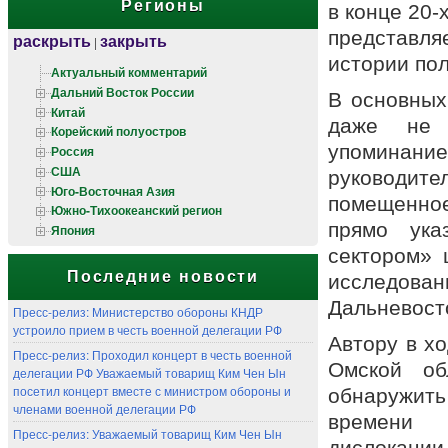
Регионы
в конце 20-
представля
раскрыть
закрыть
|
истории по
Актуальный комментарий
Дальний Восток России
В основных
Китай
даже не 
Корейский полуостров
упоминание
Россия
США
руководите
Юго-Восточная Азия
помещенное
Южно-Тихоокеанский регион
прямо ука
Япония
сектором» 
Последние новости
исследо
Дальневост
Пресс-релиз: Министерство обороны КНДР
устроило прием в честь военной делегации РФ
Автору в х
Пресс-релиз: Проходил концерт в честь военной
Омской об
делегации РФ Уважаемый товарищ Ким Чен Ын
посетил концерт вместе с министром обороны и
обнаружит
членами военной делегации РФ
времени 
Пресс-релиз: Уважаемый товарищ Ким Чен Ын
дислокац