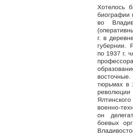
Хотелось б
биографии 
во Владив
(оперативны
г. в дерев
губернии. Р
по 1937 г. 
профессо
образован
восточные
тюрьмах в 
революции
Ялтинског
военно-техн
он делега
боевых орг
Владивосто