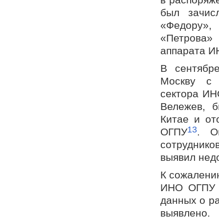
был зачис
«Федору»,
«Петрова»
аппарата И
В сентябр
Москву с 
сектора ИН
Вележев, 
Китае и от
13
ОГПУ
. О
сотруднико
выявил нед
К сожалени
ИНО ОГПУ в
данных о ра
выявлено.