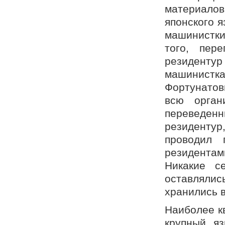
материалов
японского 
машинистки
того, пер
резидентур
машинистка
Фортунатов
всю орган
переведен
резидентур
проводил 
резидентам
Никакие с
оставлялись
хранились в
Наиболее к
крупный яз