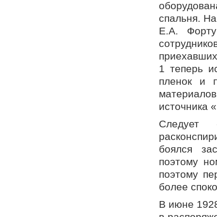
оборудован
спальня. На
Е.А. Форт
сотрудник
приехавших
1 теперь и
пленок и 
материало
источника «
Следует 
расконспир
боялся за
поэтому но
поэтому пе
более споко
В июне 1928
в распоряж