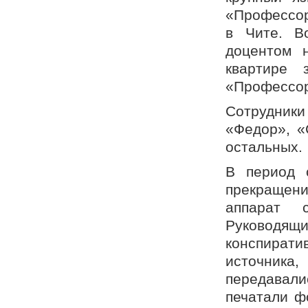
«Профессор
в Чите. В
доцентом 
квартире 
«Профессор
Сотрудник
«Федор», «
остальных.
В период 
прекращени
аппарат 
Руководя
конспират
источник
передавали
печатали ф