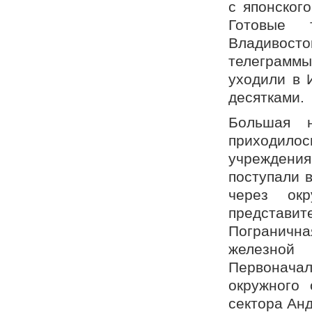
с японског
Готовые 
Владивосто
телеграммы
уходили в 
десятками.
Большая н
приходилос
учреждения
поступали 
через ок
представи
Пограничн
железной
Первонача
окружного 
сектора Ан