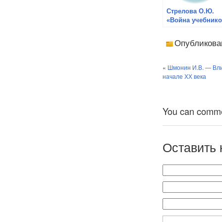
Стрелова О.Ю.
«Война учебник
истории»
Опубликова
«
Шмонин И.В. — Вли
начале ХХ века
You can comment
Оставить