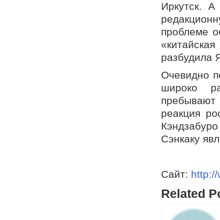
Иркутск. А
редакционн
проблеме о
«китайская
разбудила 
Очевидно по
широко ра
пребывают 
реакция ро
Кэндзабуро
Сэнкаку явл
Сайт:
http:/
Related P