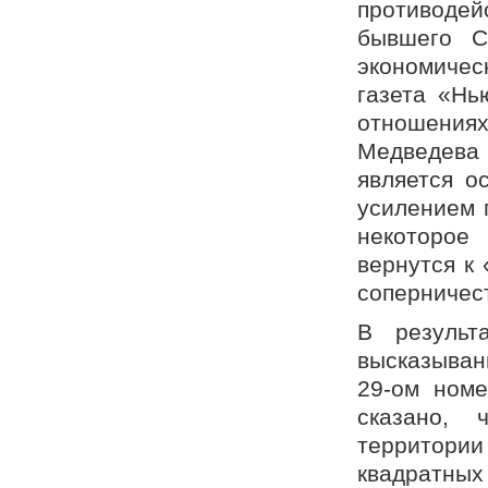
противодей
бывшего С
экономичес
газета «Нь
отношения
Медведева 
является о
усилением п
некоторое
вернутся к
соперничес
В результ
высказыван
29-ом номе
сказано, 
территор
квадратных