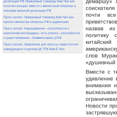
демаршу» л
делегации РФ Уважаемый товарищ Ким Чен Ын
посетил концерт вместе с министром обороны и
соискателя
членами военной делегации РФ
почти вс
Пресс-релиз: Уважаемый товарищ Ким Чен Ын
приветство
принял министра обороны РФ в аудиенцию
назвав их
Пресс-релиз: Наращивание «способности к
нанесению контрудара» есть утрата «способности
политику 
к существованию»: Комментарии ЦТАК
китайский
Пресс-релиз: Заявление для прессы заместителя
американску
заведующего отделом ЦК ТПК Ким Ё Чен
слов Мура
«душевный 
Вместе с т
удивление 
внимания н
высказыва
ограничив
Новости пр
застрявш