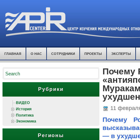
ГЛАВНАЯ
О НАС
СОТРУДНИКИ
ПРОЕКТЫ
ЭКСПЕРТЫ
Почему 
«антияп
Муракам
Рубрики
ухудшен
ВИДЕО
11 февраля
История
Политика
Почему Ро
Экономика
высказыва
— в ухудш
Регионы