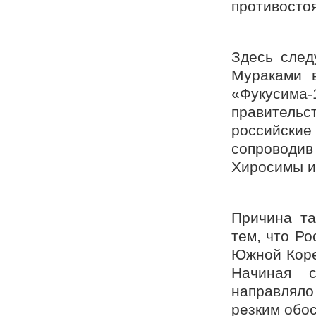
противосто
Здесь след
Мураками 
«Фукусима-
правительс
российские
сопроводив
Хиросимы и
Причина та
тем, что Р
Южной Коре
Начиная с
направляло
резким обо