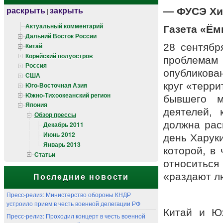
раскрыть
закрыть
— ФУСЭ Х
|
Актуальный комментарий
Газета «Ём
Дальний Восток России
Китай
28 сентябр
Корейский полуостров
проблема
Россия
опубликова
США
круг «терр
Юго-Восточная Азия
Южно-Тихоокеанский регион
бывшего м
Япония
деятелей, 
Обзор прессы
должна рас
Декабрь 2011
Июнь 2012
день Харуки
Январь 2013
которой, в
Статьи
относитьс
«раздают л
Последние новости
Пресс-релиз: Министерство обороны КНДР
устроило прием в честь военной делегации РФ
Китай и Ю
Пресс-релиз: Проходил концерт в честь военной