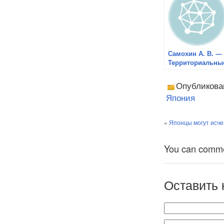
Самохин А. В. —
Территориальны
проблемы в
Азиатско-
Опубликова
Тихоокеанском
Япония
регионе и
позиция России
«
Японцы могут исче
You can comment
Оставить