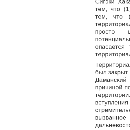
Сигэки Хак
тем, что (
тем, что 
территориа
просто ш
потенциаль
опасается 
территориа
Территориа
был закрыт 
Даманский
причиной по
территори
вступлени
стремитель
вызванно
дальневост