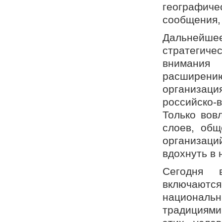
географичес
сообщения,
Дальнейшее
стратегич
внимани
расширен
организаци
российско-
Только вов
слоев, общ
организац
вдохнуть в 
Сегодня в
включают
национал
традициями