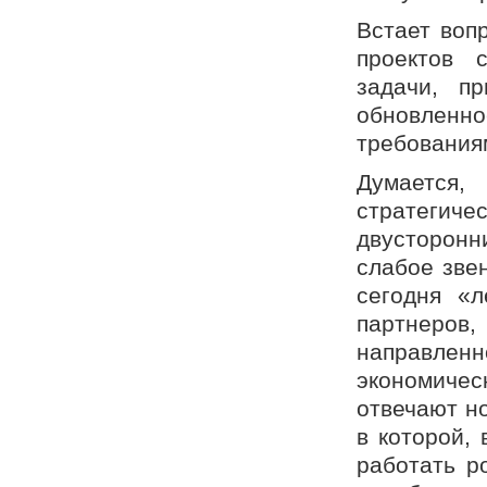
Встает воп
проектов 
задачи, пр
обновленно
требования
Думается,
стратегич
двусторонн
слабое зве
сегодня «л
партнеро
направленн
экономиче
отвечают н
в которой,
работать р