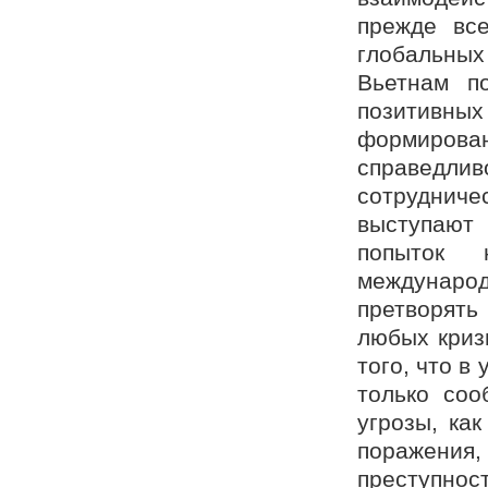
прежде вс
глобальных
Вьетнам п
позитивн
формиро
справедл
сотрудниче
выступают 
попыток 
междунаро
претворят
любых криз
того, что 
только соо
угрозы, ка
поражения
преступнос