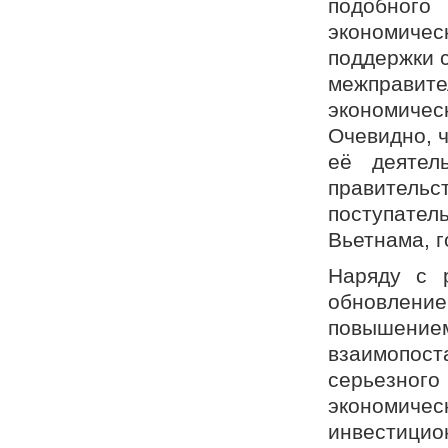
подобного
экономическ
поддержки с
межправи
экономичес
Очевидно, 
её деятел
правите
поступате
Вьетнама, г
Наряду с 
обновлен
повышени
взаимопоста
серьезн
экономич
инвестицио