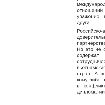
международ
отношений 
уважение 
друга.
Российско
доверитель
партнёрств
Но это не 
содержат
сотрудни
вьетнамск
стран. А в
кому-либо 
в конфлик
дипломатии