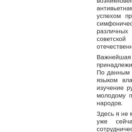
возникнов
антивьетн
успехом пр
симфоничес
различных
советско
отечественн
Важнейшая
принадлежи
По данным 
языком вл
изучение р
молодому п
народов.
Здесь я не 
уже сейч
сотрудниче