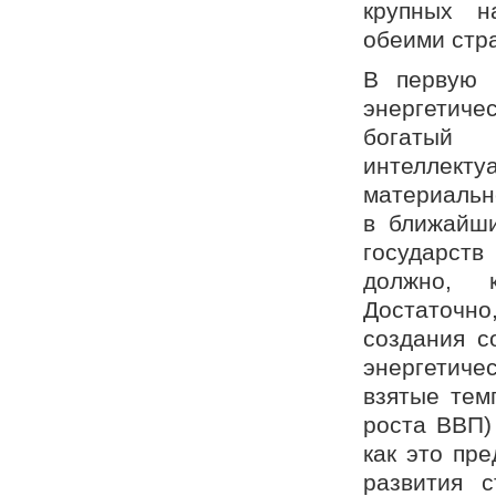
крупных н
обеими стр
В первую 
энергетич
богатый 
интеллек
материально
в ближайш
государств
должно, к
Достаточно
создания с
энергетиче
взятые тем
роста ВВП)
как это пр
развития 