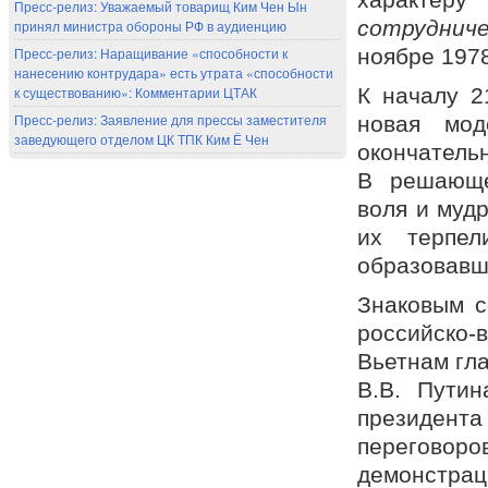
Пресс-релиз: Уважаемый товарищ Ким Чен Ын
сотрудни
принял министра обороны РФ в аудиенцию
Пресс-релиз: Наращивание «способности к
ноябре 1978
нанесению контрудара» есть утрата «способности
к существованию»: Комментарии ЦТАК
К началу 2
Пресс-релиз: Заявление для прессы заместителя
новая мод
заведующего отделом ЦК ТПК Ким Ё Чен
окончатель
В решающе
воля и муд
их терпел
образовавш
Знаковым с
российско-
Вьетнам гла
В.В. Путин
президента
переговоро
демонстра