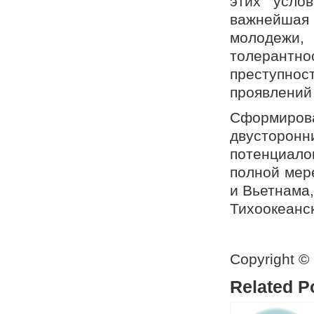
этих усло
важнейшая
молодежи
толерантно
преступнос
проявлений
Сформирова
двусторонн
потенциалом
полной мер
и Вьетнама,
Тихоокеанс
Copyright ©
Related P