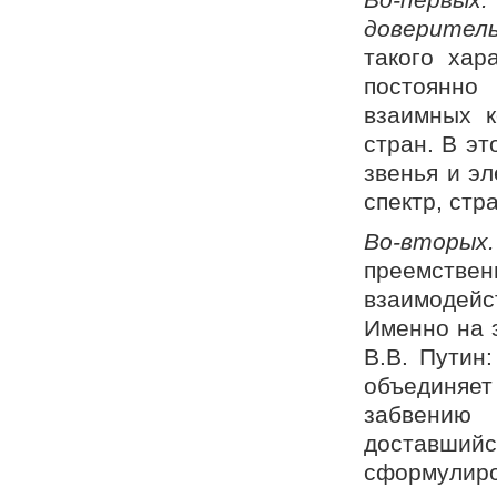
доверител
такого хар
постоянно
взаимных к
стран. В э
звенья и э
спектр, стр
Во-вторых
преемствен
взаимодей
Именно на 
В.В. Путин
объединяе
забвению
доставший
сформулиро