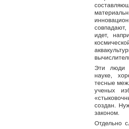
составляющ
материал
инновацион
совпадают,
идет, напр
космичес
аквакул
вычислитель
Эти люди 
науке, хо
тесные меж
ученых из
«стыковочн
создан. Ну
законом.
Отдельно с