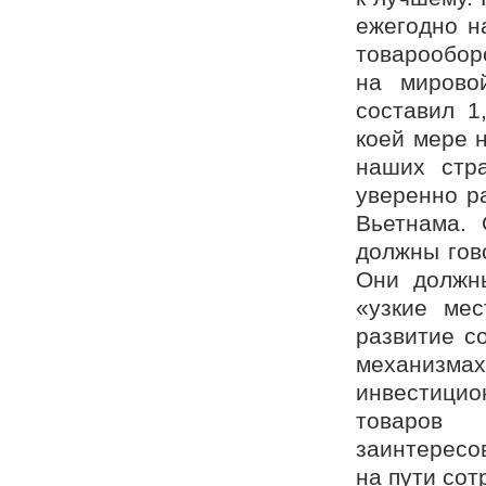
ежегодно н
товарообор
на мирово
составил 1
коей мере 
наших стр
уверенно р
Вьетнама.
должны гов
Они должны
«узкие мес
развитие со
механизм
инвестицио
товаров
заинтересо
на пути сот