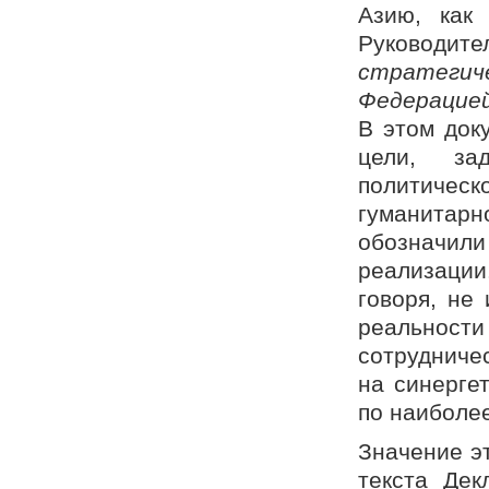
Азию, как 
Руководит
стратеги
Федерацией
В этом док
цели, за
политическ
гуманитарн
обозначил
реализации
говоря, не
реальности
сотрудничес
на синерге
по наиболе
Значение э
текста Де