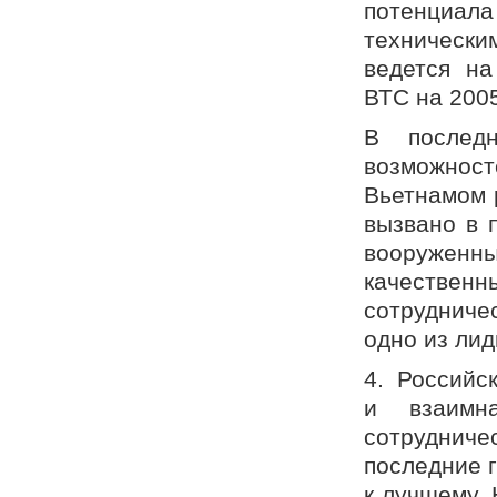
потенциа
техническ
ведется на
ВТС на 2005
В послед
возможнос
Вьетнамом 
вызвано в 
вооруженн
качествен
сотруднич
одно из лид
4. Российс
и взаимн
сотруднич
последние 
к лучшему. 