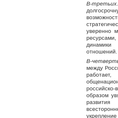
В-третьи
долгосро
возможно
стратегичес
уверенно 
ресурсами
динамики 
отношений.
В-четвер
между Росси
работае
общенацио
российско
образом ув
развития
всесторо
укреплени