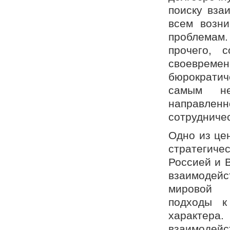
поиску вза
всем возни
проблемам
прочего, 
своевреме
бюрократич
самым не
направленн
сотрудниче
Одно из це
стратегиче
Россией и 
взаимодейс
мировой п
подходы к
характер
взаимодей