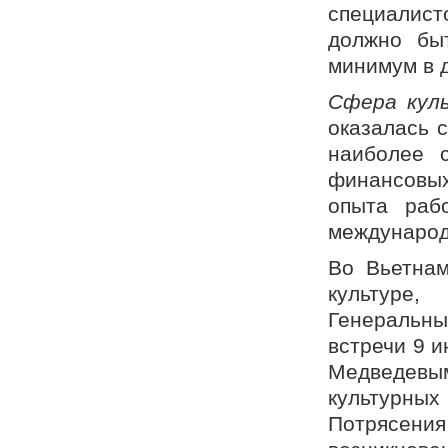
специалист
должно бы
минимум в 
Сфера кул
оказалась 
наиболее 
финансовых
опыта раб
международ
Во Вьетнам
культуре,
Генеральны
встречи 9 и
Медведевы
культурны
Потрясени