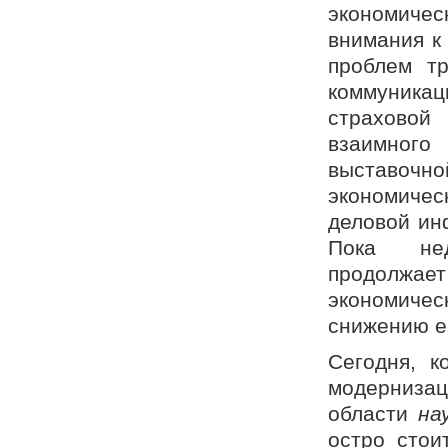
экономичес
внимания к
проблем тр
коммуника
страхово
взаимног
выставочн
экономиче
деловой ин
Пока нед
продолжает
экономичес
снижению е
Сегодня, к
модернизац
области
на
остро стои