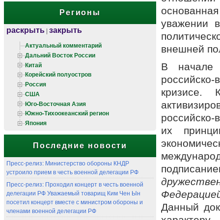
основанная
Регионы
уважении в
раскрыть
закрыть
|
политическ
Актуальный комментарий
внешней по
Дальний Восток России
Китай
В начале 
Корейский полуостров
российско-
Россия
кризисе.
США
Юго-Восточная Азия
активизиро
Южно-Тихоокеанский регион
российско-
Япония
их принци
экономичес
Последние новости
международ
Пресс-релиз: Министерство обороны КНДР
подписан
устроило прием в честь военной делегации РФ
дружест
Пресс-релиз: Проходил концерт в честь военной
делегации РФ Уважаемый товарищ Ким Чен Ын
Федерацие
посетил концерт вместе с министром обороны и
Данный док
членами военной делегации РФ
характе