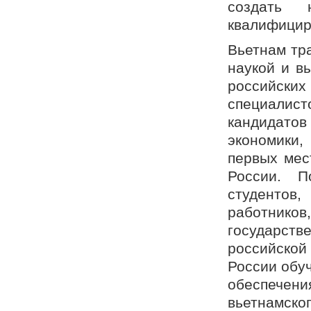
создать 
квалифицир
Вьетнам тр
наукой и в
российск
специалист
кандидатов
экономики,
первых мес
России. П
студентов,
работник
государс
российской 
России обу
обеспечени
вьетнамск