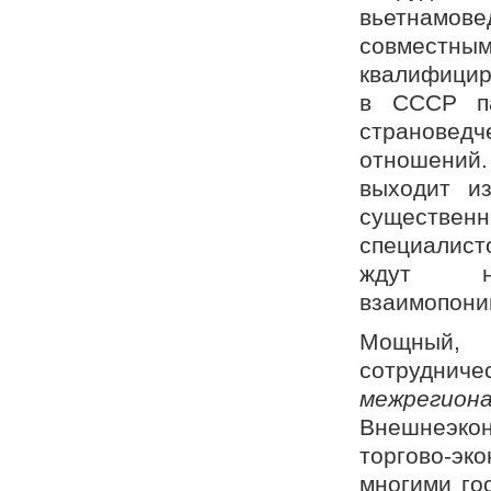
вьетнамов
совместны
квалифицир
в СССР па
страновед
отношений.
выходит и
существе
специалист
ждут не
взаимопони
Мощный, 
сотрудн
межреги
Внешнеэкон
торгово-э
многими го