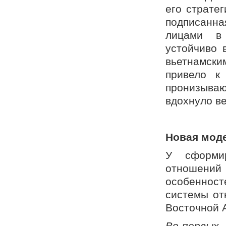
его стратег
подписанн
лицами в 
устойчиво 
вьетнамск
привело к
пронизыва
вдохнуло ве
Новая мод
У сформир
отношений
особеннос
системы от
Восточной А
Во-первых