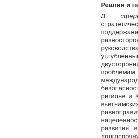
Реалии и 
В сфер
стратегиче
поддержа
разносторо
руководств
углубленн
двусторон
проблема
междунар
безопаснос
регионе и 
вьетнамск
равноправи
нацеленнос
развития в
долгосрочн