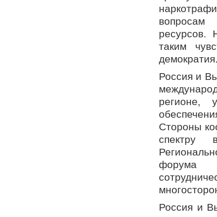
наркотраф
вопросам 
ресурсов. 
таким чувс
демократия
Россия и В
междунаро
регионе, 
обеспечени
Стороны ко
спектру 
Региональ
форума «А
сотрудни
многосторо
Россия и В