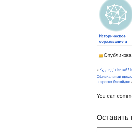
Историческое
образование и
историческая
политика в
Опубликова
странах АТР
«
Куда идёт Китай? 
Официальный предст
островах Дяоюйдао
You can comment
Оставить