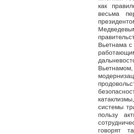
как правил
весьма пе
президен
Медведевым
правитель
Вьетнама с
работающ
дальневос
Вьетнамо
модерниза
продоволь
безопаснос
катаклизм
системы тр
пользу акт
сотрудниче
говорят т