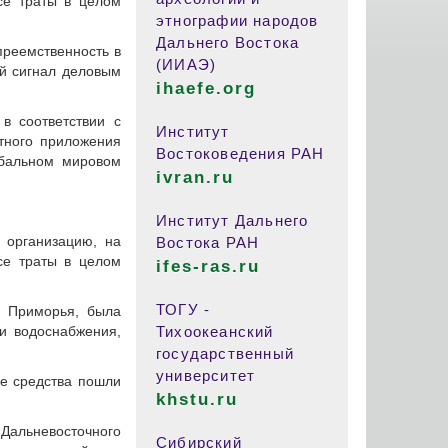
се траты в целом
этнографии народов
Дальнего Востока
преемственность в
(ИИАЭ)
ый сигнал деловым
ihaefe.org
в соответствии с
Институт
тного приложения
Востоковедения РАН
обальном мировом
ivran.ru
Институт Дальнего
 организацию, на
Востока РАН
се траты в целом
ifes-ras.ru
ТОГУ -
ю Приморья, была
и водоснабжения,
Тихоокеанский
государственный
университет
ые средства пошли
khstu.ru
 Дальневосточного
Сибирский