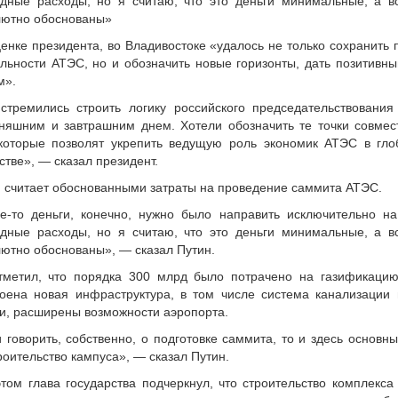
здные расходы, но я считаю, что это деньги минимальные, а в
лютно обоснованы»
енке президента, во Владивостоке «удалось не только сохранить 
льности АТЭС, но и обозначить новые горизонты, дать позитивн
м».
тремились строить логику российского председательствования 
няшним и завтрашним днем. Хотели обозначить те точки совмес
 которые позволят укрепить ведущую роль экономик АТЭС в гл
стве», — сказал президент.
 считает обоснованными затраты на проведение саммита АТЭС.
е-то деньги, конечно, нужно было направить исключительно на
здные расходы, но я считаю, что это деньги минимальные, а в
ютно обоснованы», — сказал Путин.
тметил, что порядка 300 млрд было потрачено на газификаци
оена новая инфраструктура, в том числе система канализации 
и, расширены возможности аэропорта.
 говорить, собственно, о подготовке саммита, то и здесь основн
роительство кампуса», — сказал Путин.
том глава государства подчеркнул, что строительство комплекса