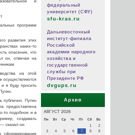
азовательной и
федеральный
университет (СФУ)
т.
sfu-kras.ru
нальных программ
Дальневосточный
институт-филиала
го развития этих
Российской
ранствах каких-то
академии народного
сть опасение, что
ал он, отвечая на
хозяйства и
очникам.
государственной
службы при
водства на этой
Президенте РФ
ые осуществляются
dvgups.ru
 и я буду просить
Путин.
Архив
ть публично. Путин
а предоставлена
АВГУСТ 2026
о-то подобное и в
ример, создавать
Пн
Вт
Ср
Чт
Пт
Сб
Вс
— сказал он.
1
2
3
4
5
6
7
8
9
е сформирование