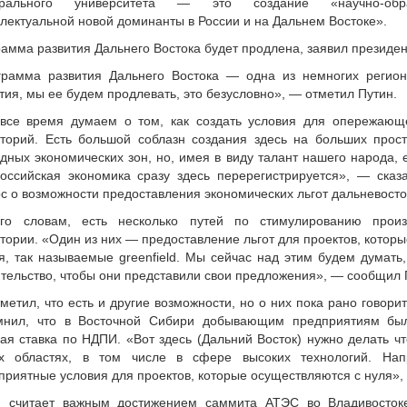
рального университета — это создание «научно-обр
лектуальной новой доминанты в России и на Дальнем Востоке».
амма развития Дальнего Востока будет продлена, заявил президен
грамма развития Дальнего Востока — одна из немногих регио
тия, мы ее будем продлевать, это безусловно», — отметил Путин.
все время думаем о том, как создать условия для опережающе
торий. Есть большой соблазн создания здесь на больших прост
дных экономических зон, но, имея в виду талант нашего народа, е
оссийская экономика сразу здесь перерегистрируется», — сказ
с о возможности предоставления экономических льгот дальневост
го словам, есть несколько путей по стимулированию произ
тории. «Один из них — предоставление льгот для проектов, котор
я, так называемые greenfield. Мы сейчас над этим будем думать,
тельство, чтобы они представили свои предложения», — сообщил 
метил, что есть и другие возможности, но о них пока рано говори
мнил, что в Восточной Сибири добывающим предприятиям был
ая ставка по НДПИ. «Вот здесь (Дальний Восток) нужно делать чт
их областях, в том числе в сфере высоких технологий. Нап
приятные условия для проектов, которые осуществляются с нуля», 
н считает важным достижением саммита АТЭС во Владивосток