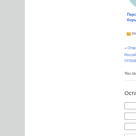
Пер
бор
зло
Оп
«
Откр
Россий
сотру
You can
Ост