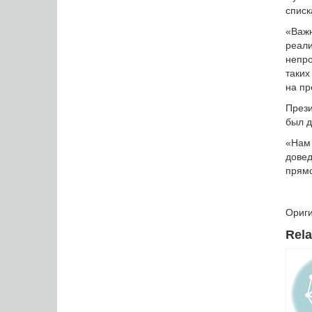
списк
«Важ
реал
непро
таких
на пр
Прези
был д
«Нам 
довед
прямо
Ориг
Rela