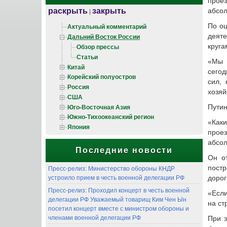
прое
раскрыть
закрыть
абсо
|
По оц
Актуальный комментарий
деяте
Дальний Восток России
Обзор прессы
круга
Статьи
«Мы с
Китай
сегод
Корейский полуостров
сил,
Россия
хозяй
США
Юго-Восточная Азия
Путин
Южно-Тихоокеанский регион
«Каки
Япония
прое
абсол
Последние новости
Он о
Пресс-релиз: Министерство обороны КНДР
постр
устроило прием в честь военной делегации РФ
дорог
Пресс-релиз: Проходил концерт в честь военной
«Если
делегации РФ Уважаемый товарищ Ким Чен Ын
на ст
посетил концерт вместе с министром обороны и
членами военной делегации РФ
При э