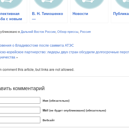
спективная
В. Н. Тимошенко
Новости
Публика
ьба с новым
—
м
Восточноазиатское
сообщество и его
убликовано в
Дальний Восток России
,
Обзор прессы
,
Россия
перспективы для
России и стран
овения о Владивостоке после саммита АТЭС
АТР
ско-корейское партнерство: лидеры двух стран обсудили долгосрочные перс
дничества
»
 comment this article, but links are not allowed.
авить комментарий
Имя (обязательно)
Mail (не будет опубликовано) (обязательно)
Вебсайт