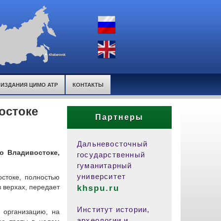
ИЗДАНИЯ ЦИМО АТР
КОНТАКТЫ
остоке
Партнеры
Дальневосточный
о Владивостоке,
государственный
гуманитарный
университет
остоке, полностью
 верхах, передает
khspu.ru
Институт истории,
 организацию, на
археологии и