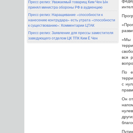
феде
Пресс-релиз: Уважаемый товарищ Ким Чен Ын
принял министра обороны РФ в аудиенцию
интел
Пресс-релиз: Наращивание «способности к
Прогр
нанесению контрудара» есть утрата «способности
«Про
к существованию»: Комментарии ЦТАК
разви
Пресс-релиз: Заявление для прессы заместителя
заведующего отделом ЦК ТПК Ким Ё Чен
«Мы 
терри
свобо
вся р
вопро
По е
терри
с нул
прави
Он от
напо
нулев
друг
благо
Пути