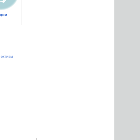
ции
пективы