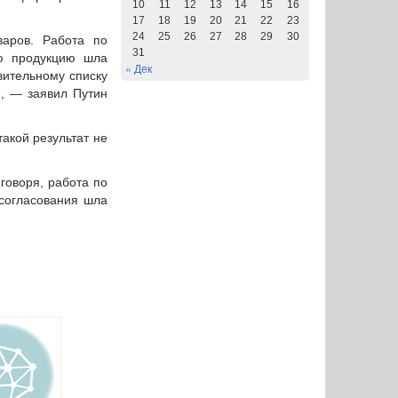
10
11
12
13
14
15
16
17
18
19
20
21
22
23
24
25
26
27
28
29
30
варов. Работа по
31
ую продукцию шла
« Дек
вительному списку
», — заявил Путин
акой результат не
говоря, работа по
 согласования шла