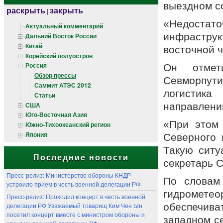
выездном с
раскрыть
закрыть
|
«Недостато
Актуальный комментарий
инфраструк
Дальний Восток России
Китай
восточной 
Корейский полуостров
Россия
Он отмет
Обзор прессы
Севморпут
Саммит АТЭС 2012
логистика
Статьи
США
направлени
Юго-Восточная Азия
«При этом 
Южно-Тихоокеанский регион
Япония
Северного 
Такую ситу
Последние новости
секретарь С
Пресс-релиз: Министерство обороны КНДР
По словам
устроило прием в честь военной делегации РФ
гидромете
Пресс-релиз: Проходил концерт в честь военной
делегации РФ Уважаемый товарищ Ким Чен Ын
обеспечив
посетил концерт вместе с министром обороны и
западном се