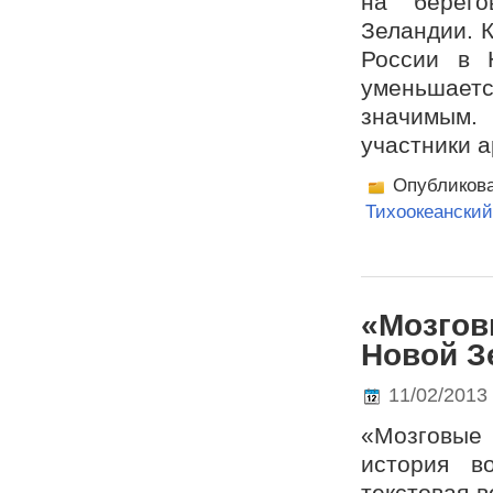
на берег
Зеландии. 
России в 
уменьшает
значимым.
участники а
Опубликов
Тихоокеанский
«Мозгов
Новой З
11/02/2013
«Мозговые 
история в
текстовая в