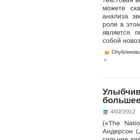
можете ск
анализа эв
роли в это
является п
собой ново­
Опубликов
»
Улыбчив
большее
4/02/2012
(«The Nati
Андерсон (
сильнее да