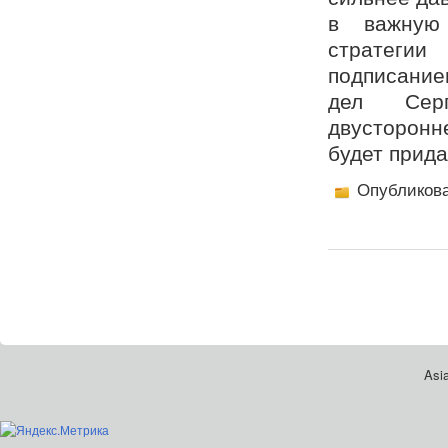
в важную 
стратеги
подписание
дел Серг
двусторонн
будет прид
Опубликов
Asia