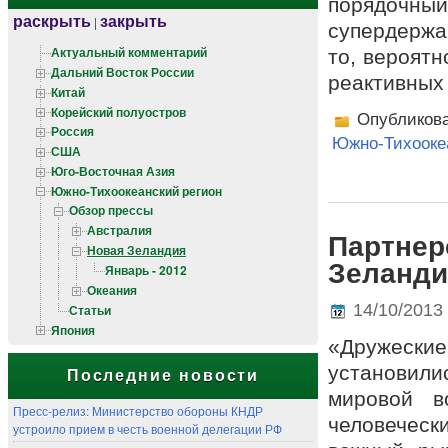
порядочн
раскрыть
закрыть
|
супердерж
Актуальный комментарий
то, вероятн
Дальний Восток России
реактивных 
Китай
Корейский полуостров
Опубликов
Россия
Южно-Тихооке
США
Юго-Восточная Азия
Южно-Тихоокеанский регион
Обзор прессы
Австралия
Партнер
Новая Зеландия
Зеланди
Январь - 2012
Океания
14/10/2013
Статьи
Япония
«Дружеск
установил
Последние новости
мировой в
Пресс-релиз: Министерство обороны КНДР
человеческ
устроило прием в честь военной делегации РФ