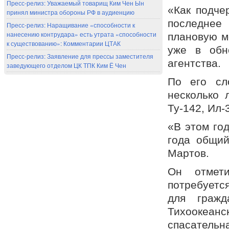
Пресс-релиз: Уважаемый товарищ Ким Чен Ын
«Как подче
принял министра обороны РФ в аудиенцию
последнее
Пресс-релиз: Наращивание «способности к
нанесению контрудара» есть утрата «способности
плановую м
к существованию»: Комментарии ЦТАК
уже в обн
Пресс-релиз: Заявление для прессы заместителя
агентства.
заведующего отделом ЦК ТПК Ким Ё Чен
По его сл
несколько 
Ту-142, Ил-
«В этом го
года общий
Мартов.
Он отмет
потребуетс
для гражд
Тихоокеанс
спасательн