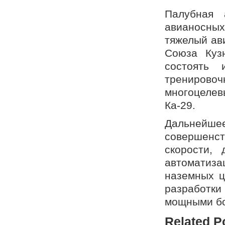
Палубная 
авианосных
тяжелый ав
Союза Куз
состоять 
тренировоч
многоцеле
Ка-29.
Дальнейш
совершенст
скорости, 
автоматиз
наземных ц
разработк
мощными бо
Related P