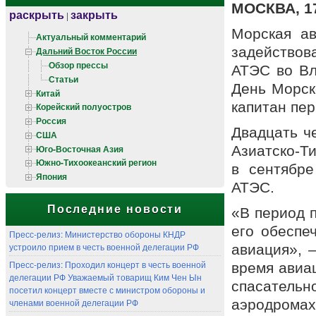
МОСКВА, 1
раскрыть
закрыть
|
Морская ав
Актуальный комментарий
задейство
Дальний Восток России
Обзор прессы
АТЭС во Вл
Статьи
День Морск
Китай
капитан пер
Корейский полуостров
Россия
Двадцать ч
США
Юго-Восточная Азия
Азиатско-Т
Южно-Тихоокеанский регион
в сентябре
Япония
АТЭС.
Последние новости
«В период 
его обеспе
Пресс-релиз: Министерство обороны КНДР
устроило прием в честь военной делегации РФ
авиация», 
Пресс-релиз: Проходил концерт в честь военной
время авиа
делегации РФ Уважаемый товарищ Ким Чен Ын
спасательн
посетил концерт вместе с министром обороны и
аэродромах
членами военной делегации РФ