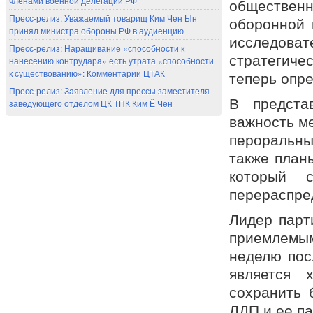
членами военной делегации РФ
общественн
Пресс-релиз: Уважаемый товарищ Ким Чен Ын
оборонной 
принял министра обороны РФ в аудиенцию
исследов
Пресс-релиз: Наращивание «способности к
стратегич
нанесению контрудара» есть утрата «способности
к существованию»: Комментарии ЦТАК
теперь опр
Пресс-релиз: Заявление для прессы заместителя
В предста
заведующего отделом ЦК ТПК Ким Ё Чен
важность ме
пероральны
также план
который 
перераспре
Лидер парт
приемлемым
неделю пос
является 
сохранить 
ЛДП и ее па