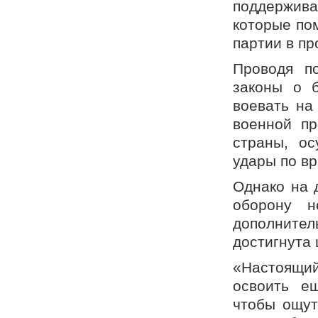
поддержив
которые по
партии в п
Проводя п
законы о б
воевать на
военной пр
страны, о
удары по в
Однако на 
оборону н
дополнител
достигнута 
«Настоящий
освоить е
чтобы ощут