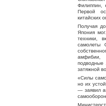
Филиппин, 
Первой ос
китайских о
Получая до
Япония мог
техники, в
самолеты 
собственно
амфибии, 
подводные 
затяжной в
«Силы само
но их усто
— заявил а
самооборон
Министерс