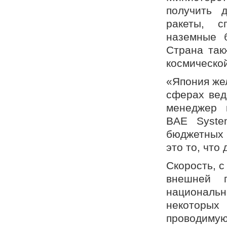
получить 
ракеты, с
наземные 
Страна так
космическо
«Япония же
сферах вед
менеджер 
BAE Syste
бюджетных с
это то, что
Скорость, с
внешней п
националь
некоторых
проводиму