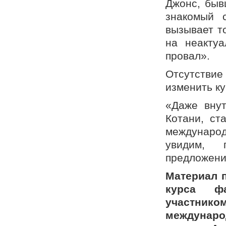
Джонс, быв
знакомый 
вызывает т
на неакту
провал».
Отсутстви
изменить ку
«Даже вну
Котани, ст
междунаро
увидим, 
предложени
Материал п
курса фа
участнико
междунаро