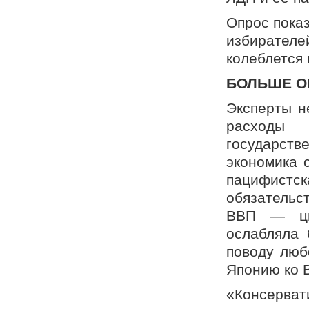
Опрос показ
избирате
колеблется
БОЛЬШЕ О
Эксперты н
расходы
государств
экономика с
пацифистск
обязательс
ВВП — циф
ослабляла 
поводу люб
Японию ко 
«Консерва