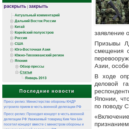
раскрыть
закрыть
|
Актуальный комментарий
Дальний Восток России
Китай
Корейский полуостров
заявление 
Россия
Призывы Л
США
Юго-Восточная Азия
смещения о
Южно-Тихоокеанский регион
перевооруж
Япония
Азии, особ
Обзор прессы
Статьи
В ходе опр
Январь 2013
деловой г
респондент
Последние новости
Японии, чт
Пресс-релиз: Министерство обороны КНДР
по поводу 
устроило прием в честь военной делегации РФ
Пресс-релиз: Проходил концерт в честь военной
«Включен
делегации РФ Уважаемый товарищ Ким Чен Ын
признание
посетил концерт вместе с министром обороны и