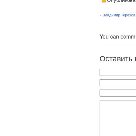
Опубликова
делегацией
«Объеденения
бывших жителей
«
Владимир Терехов
Островов Тисим
и Хабомаи»
You can comment
Оставить