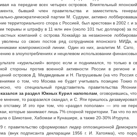
ивая на передаче всех четырех островов. Влиятельный японский
амента, бывший член правительства и заместитель генерал
ально-демократической партии М. Судзуки, активно лоббировав
ие территориального спора с Россией, был арестован в 2002 г. и 
ам тюрьмы и штрафу в 11 млн иен (около 101 тыс долларов) за по
частных компаний с острова Хоккайдо за незаконное лоббирова
 уволены со своих постов ряд сотрудников японского МИДа, к
нниками компромиссной линии. Один из них, аналитик М. Сато,
ению в злоупотреблениях и нецелевом использовании финансовы
ультате «курильский» вопрос если и поднимался, то только в с
ской стороны против военной активности России в регионе и
ений островов Д. Медведевым и Н. Патрушевым (на что Россия 
ениями о том, что Москва не будет учитывать позицию Токио п
ресно, что специальный представитель правительства Япони
казался за раздел Южных Курил напополам
, оговорившись, чт
е мнение, то разразился скандал, и С. Яти пришлось дезавуироват
в отставку. И это при том, что «раздел пополам» — это не пе
аи, которые занимают лишь 7% спорной территории. Так что по я
шла о Шикотане, Хабомаи и Кунашире, а также 20-30% Итурупа.
9 г. правительство сформировал лидер оппозиционной Демократ
ма (внук подписанта декларации 1956 г. И. Хатояма), что пор