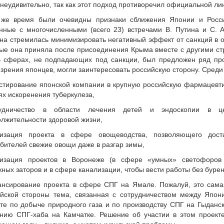
неудивительно, так как этот подход противоречил официальной ли
 же время были очевидны признаки сближения Японии и Росс
нные с многочисленными (всего 23) встречами В. Путина и С. А
на стремилась минимизировать негативный эффект от санкций в 
ые она приняла после присоединения Крыма вместе с другими с
 сферах, не подпадающих под санкции, был предложен ряд прое
 зрения японцев, могли заинтересовать российскую сторону. Среди
стирование японской компании в крупную российскую фармацевт
ях искоренения туберкулеза,
рудничество в области лечения детей и эндоскопии в ц
лжительности здоровой жизни,
лизация проекта в сфере овощеводства, позволяющего дост
бителей свежие овощи даже в разгар зимы,
лизация проектов в Воронеже (в сфере «умных» светофоров
ных заторов и в сфере канализации, чтобы вести работы без бурен
ансирование проекта в сфере СПГ на Ямале. Пожалуй, это сама
ийской стороны тема, связанная с сотрудничеством между Япо
те по добыче природного газа и по производству СПГ на Гыданс
нию СПГ-хаба на Камчатке. Решение об участии в этом проекте