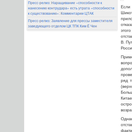
Пресс-релиз: Наращивание «способности к
Если 
нанесению контрудара» есть утрата «способности
Шикот
к существованию»: Комментарии ЦТАК
прил
Пресс-релиз: Заявление для прессы заместителя
отказ
заведующего отделом ЦК ТПК Ким Ё Чен
этог
отста
В. Пу
Росси
Прим
вопро
допол
прове
ряд 
(верх
Больш
Кита
остр
возра
Одна
отста
факт