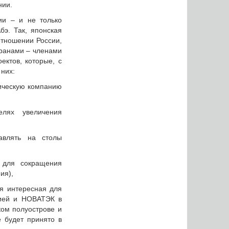
нии.
ии – и не только
бэ. Так, японская
отношении России,
транами – членами
ктов, которые, с
 них:
ическую компанию
елях увеличения
авлять на столы
 для сокращения
ия),
я интересная для
нией и НОВАТЭК в
ком полуострове и
 будет принято в