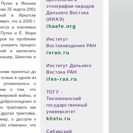
 Путин в Японии
этнографии народов
 уже 25 марта 2001
Дальнего Востока
ной в Иркутске
(ИИАЭ)
вил, что в 2000 г.
ihaefe.org
ресса в ключевых
 Путин и Ё. Мори
оров по проблеме
Институт
 ускорить процесс
Востоковедения РАН
ний и заключить
ivran.ru
унашир, Шикотан и
Институт Дальнего
снове принятых до
Востока РАН
только в одном из
ifes-ras.ru
е упоминалось о
ние о том, что
ТОГУ -
 мировой войны, и
Тихоокеанский
 добрососедских и
государственный
о трактовать как
университет
ругая трактовка,
khstu.ru
мер, о доступе к
обо отмечено, что
Сибирский