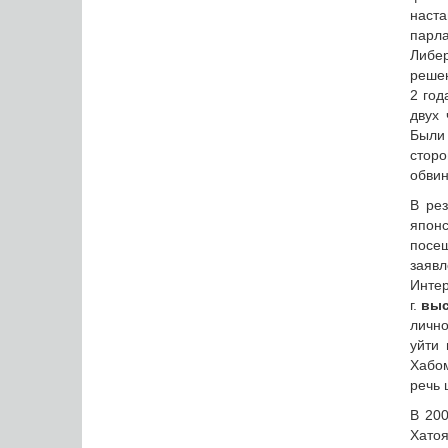
наста
парл
Либер
решен
2 год
двух 
Были
сторо
обвин
В рез
япон
посещ
заявл
Инте
г.
выс
лично
уйти 
Хабом
речь 
В 200
Хатоя