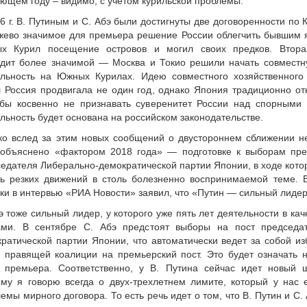
ющем году – видимо, с учетом курильской проблемы.
6 г. В. Путиным и С. Абэ были достигнуты две договоренности по 
жево значимое для премьера решение России облегчить бывшим 
х Курил посещение островов и могил своих предков. Вторая
ядит более значимой — Москва и Токио решили начать совместн
ельность на Южных Курилах. Идею совместного хозяйственног
 Россия продвигала не один год, однако Япония традиционно от
 бы косвенно не признавать суверенитет России над спорными
льность будет основана на российском законодательстве.
о вслед за этим новых сообщений о двустороннем сближении не
 объяснено «фактором 2018 года» — подготовке к выборам пре
едателя Либерально-демократической партии Японии, в ходе котор
ь резких движений в столь болезненно воспринимаемой теме. В
ки в интервью «РИА Новости» заявил, что «Путин — сильный лидер
э тоже сильный лидер, у которого уже пять лет деятельности в ка
ами. В сентябре С. Абэ предстоят выборы на пост председа
ратической партии Японии, что автоматически ведет за собой из
 правящей коалиции на премьерский пост. Это будет означать 
у премьера. Соответственно, у В. Путина сейчас идет новый ш
му я говорю всегда о двух-трехлетнем лимите, который у нас 
емы мирного договора. То есть речь идет о том, что В. Путин и С