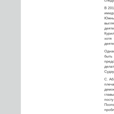
следу
В 201
имид
Южны
выгл
деят
Курил
хотя
деяте
Однак
быть
предс
делат
Судзу
С. Аб
плеч
демок
главы
пост
Поэто
пробл