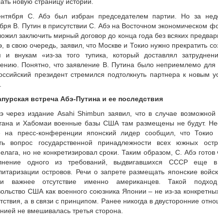
ать новую страницу истории.
ентября С. Абэ был избран председателем партии. Но за нед
бря В. Путин в присутствии С. Абэ на Восточном экономическом 
ожил заключить мирный договор до конца года без всяких предвар
э, в свою очередь, заявил, что Москве и Токио нужно прекратить с
м и внукам «из-за того тупика, который доставлял затрудне
ению. Понятно, что заявление В. Путина было неприемлемо для
оссийский президент стремился подтолкнуть партнера к новым у
.
апурская встреча Абэ-Путина и ее последствия
э через издание Asahi Shimbun заявил, что в случае возможно
тана и Хабомаи военные базы США там размещены не будут. Не
е на пресс-конференции японский лидер сообщил, что Токио 
ть вопрос государственной принадлежности всех южных остр
елага, но не конкретизировал сроки. Таким образом, С. Абэ готов
лнение одного из требований, выдвигавшихся СССР еще в
итаризации островов. Речи о запрете размещать японские войск
ии важнее отсутствие именно американцев. Такой подхо
ольство США как военного союзника Японии – не из-за конкретны
тствия, а в связи с принципом. Ранее никогда в двусторонние от
нией не вмешивалась третья сторона.