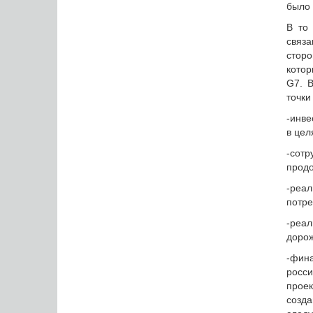
было 
В то
связа
сторо
котор
G7. В
точки
-инве
в цел
-сот
продо
-реа
потре
-реа
дорож
-фин
росс
проек
созда