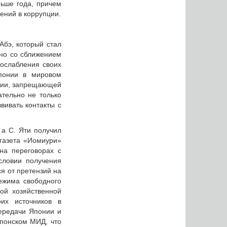
ньше года, причем
ений в коррупции.
Абэ, который стал
ано со сближением
 ослабления своих
понии в мировом
уции, запрещающей
ательно не только
вивать контакты с
 а С. Яти получил
 газета «Иомиури»
на переговорах с
словии получения
я от претензий на
ежима свободного
ой хозяйственной
их источников в
передачи Японии и
японском МИД, что