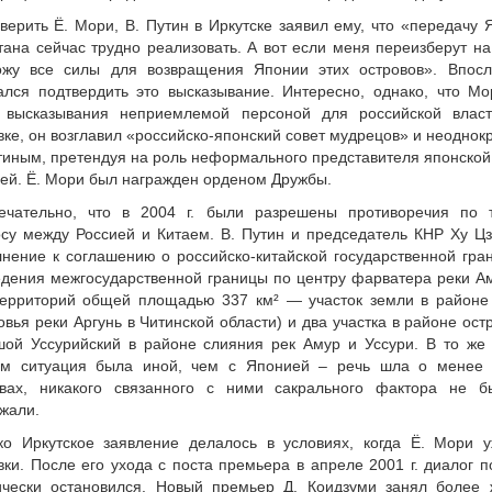
верить Ё. Мори, В. Путин в Иркутске заявил ему, что «передачу
ана сейчас трудно реализовать. А вот если меня переизберут на 
ожу все силы для возвращения Японии этих островов». Впос
ался подтвердить это высказывание. Интересно, однако, что М
о высказывания неприемлемой персоной для российской влас
вке, он возглавил «российско-японский совет мудрецов» и неоднок
тиным, претендуя на роль неформального представителя японской 
ей. Ё. Мори был награжден орденом Дружбы.
ечательно, что в 2004 г. были разрешены противоречия по 
су между Россией и Китаем. В. Путин и председатель КНР Ху Ц
нение к соглашению о российско-китайской государственной гран
дения межгосударственной границы по центру фарватера реки А
территорий общей площадью 337 км² — участок земли в районе
овья реки Аргунь в Читинской области) и два участка в районе ос
ой Уссурийский в районе слияния рек Амур и Уссури. В то же 
ем ситуация была иной, чем с Японией – речь шла о менее 
овах, никакого связанного с ними сакрального фактора не 
жали.
ко Иркутское заявление делалось в условиях, когда Ё. Мори 
вки. После его ухода с поста премьера в апреле 2001 г. диалог п
ически остановился. Новый премьер Д. Коидзуми занял более 