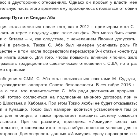
есс в двусторонних отношениях. Однако он пробыл у власти ме
тельную часть этого времени ему приходилось отбиваться от обвин
имир Путин и Синдзо Абэ
ция стала меняться после того, как в 2012 г. премьером стал С. 
лять интерес к подходу «два плюс альфа». Это могло быть связ
и с Китаем – и, как следствие, с нежеланием Японии допускать
ций в регионе. Также С. Абэ был намерен усиливать роль Я
естве – в том числе посредством пересмотра 9-й статьи констит
е иметь армию. Для того, чтобы повысить влияние Японии, жел
рживать традиционные союзнические отношения с США, но и раз
ми странами.
общениям СМИ, С. Абэ стал пользоваться советами М. Судзуки,
руководителя аппарата Совета безопасности. В сентябре 2016 г.
ла о том, что правительство С. Абэ ради достижения прорыва 
вой готово согласиться на подписание мирного договора при у
о Шикотана и Хабомаи. При этом Токио якобы не будет отказыватьс
уп и Кунашир. Токио был намерен добиться установления там р
а для японцев, а также предлагает наладить систему совместн
ельности. При ее развитии, приводила «Иомиури» слова сво
тельстве, в конечном итоге когда-нибудь появятся условия для 
островов. Достоверность данных «Иомиури» сразу опровергли в 