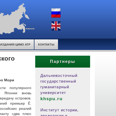
ИЗДАНИЯ ЦИМО АТР
КОНТАКТЫ
ского
Партнеры
Дальневосточный
ро Мори
государственный
гуманитарный
сти популярного
университет
 Японии вновь
ередачу островов.
khspu.ru
шний премьер Ё.
оссийских реалий
Институт истории,
рианту «два плюс
археологии и