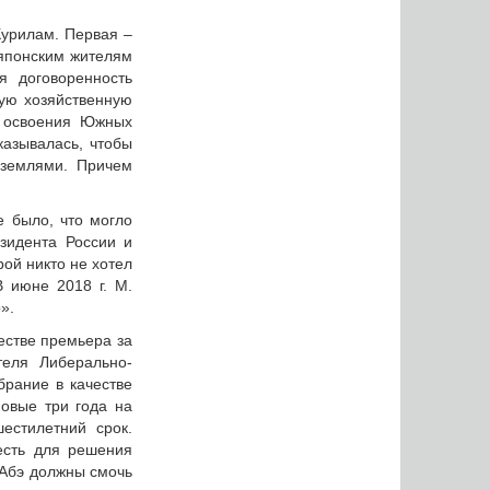
Курилам. Первая –
японским жителям
 договоренность
ую хозяйственную
о освоения Южных
казывалась, чтобы
 землями. Причем
 было, что могло
зидента России и
ой никто не хотел
 июне 2018 г. М.
».
честве премьера за
теля Либерально-
брание в качестве
новые три года на
естилетний срок.
есть для решения
. Абэ должны смочь