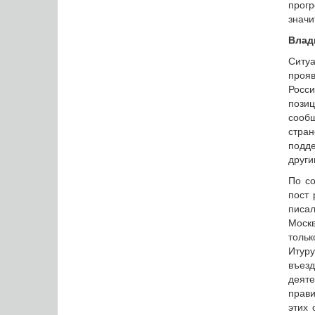
прогр
значи
Влад
Ситуа
прояв
Росси
пози
сообщ
стран
подде
други
По со
пост 
писа
Моск
тольк
Итур
въезд
деят
прави
этих 