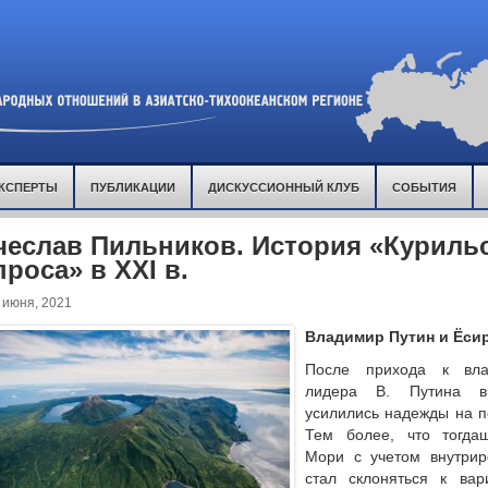
КСПЕРТЫ
ПУБЛИКАЦИИ
ДИСКУССИОННЫЙ КЛУБ
СОБЫТИЯ
чеслав Пильников. История «Куриль
роса» в XXI в.
 июня, 2021
Владимир Путин и Ёси
После прихода к вла
лидера В. Путина в
усилились надежды на п
Тем более, что тогда
Мори с учетом внутрир
стал склоняться к ва