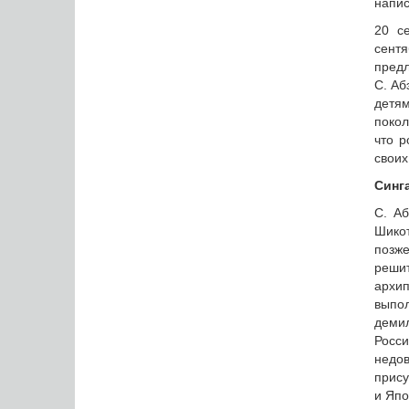
напис
20 с
сентя
предл
С. Аб
детя
покол
что р
своих
Синг
С. Аб
Шико
позж
реши
архип
выпо
демил
Росс
недов
прису
и Япо