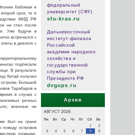
федеральный
 Японии Хабомаи и
университет (СФУ)
второй срок, то я
sfu-kras.ru
ледствии МИД РФ
ори не стал после
ти. Уже будучи в
Дальневосточный
ратно встречался с
институт-филиала
элиты в диалоге с
Российской
академии народного
территориальному
хозяйства и
зиньтао подписали
государственной
ице. В результате
службы при
мур Китай получил
Президенте РФ
 острова Большой
dvgups.ru
тровов Тарабаров и
время в случае с
Архив
значимых речных
было, военные не
АВГУСТ 2026
Пн
Вт
Ср
Чт
Пт
Сб
Вс
уже был на грани
1
2
о поводу островов
3
4
5
6
7
8
9
жесткую позицию,