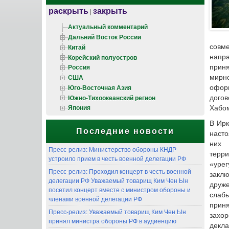
раскрыть
закрыть
|
Актуальный комментарий
Дальний Восток России
Китай
совм
Корейский полуостров
напра
Россия
прин
США
мирно
Юго-Восточная Азия
офор
Южно-Тихоокеанский регион
догов
Япония
Хабо
В Ирк
Последние новости
насто
них 
Пресс-релиз: Министерство обороны КНДР
терр
устроило прием в честь военной делегации РФ
«урег
Пресс-релиз: Проходил концерт в честь военной
заклю
делегации РФ Уважаемый товарищ Ким Чен Ын
друж
посетил концерт вместе с министром обороны и
слабы
членами военной делегации РФ
прин
Пресс-релиз: Уважаемый товарищ Ким Чен Ын
захор
принял министра обороны РФ в аудиенцию
декла