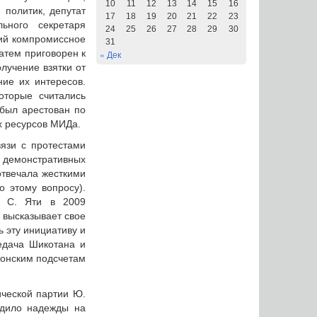
10
11
12
13
14
15
16
 политик, депутат
17
18
19
20
21
22
23
ьного секретаря
24
25
26
27
28
29
30
ший компромиссное
31
затем приговорен к
« Дек
лучение взятки от
ние их интересов.
оторые считались
 был арестован по
х ресурсов МИДа.
вязи с протестами
 демонстративных
отвечала жесткими
о этому вопросу).
и С. Яти в 2009
о высказывает свое
ь эту инициативу и
редача Шикотана и
понским подсчетам
ической партии Ю.
одило надежды на