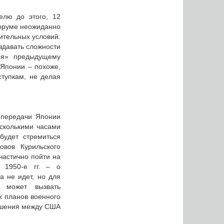
елю до этого, 12
форуме неожиданно
ительных условий.
оздавать сложности
ния» предыдущему
 Японии – похоже,
ступкам, не делая
й передачи Японии
сколькими часами
будет стремиться
овов Курильского
 частично пойти на
 1950-е гг. – о
а не идет, но для
д может вызвать
х планов военного
ношения между США