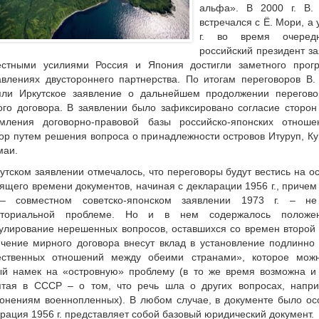
альфа». В 2000 г. В.
встречался с Ё. Мори, а
г. во время очеред
российский президент зая
естными усилиями Россия и Япония достигли заметного прог
влениях двустороннего партнерства. По итогам переговоров В.
яли Иркутское заявление о дальнейшем продолжении перегов
го договора. В заявлении было зафиксировано согласие сторон
мления договорно-правовой базы российско-японских отноше
ор путем решения вопроса о принадлежности островов Итуруп, К
маи.
утском заявлении отмечалось, что переговоры будут вестись на о
ящего времени документов, начиная с декларации 1956 г., причем 
– совместном советско-японском заявлении 1973 г. – н
иториальной проблеме. Но и в нем содержалось положе
улирование нерешенных вопросов, оставшихся со времен второй
чение мирного договора внесут вклад в установление подлинно
ественных отношений между обеими странами», которое можн
й намек на «островную» проблему (в то же время возможна и д
ятая в СССР – о том, что речь шла о других вопросах, напри
онениям военнопленных). В любом случае, в документе было ос
рация 1956 г. представляет собой базовый юридический документ.