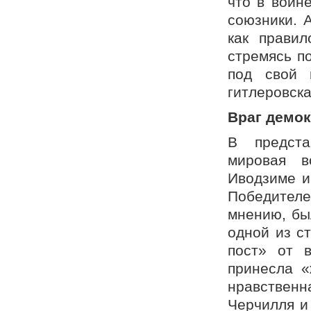
что в войн
союзники. 
как правил
стремясь п
под свой 
гитлеровска
Враг демок
В предста
мировая в
Иводзиме и
Победител
мнению, бы
одной из с
пост» от 
принесла «
нравствен
Черчилля и