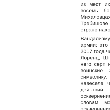
из мест и
восемь бо
Михаловца
Требишове 
стране нах
Вандализм
армии: это
2017 года 
Лоренц, Ш
него серп 
воинские 
символику.
навеселе, 
действий
осквернени
словам м
осквернен