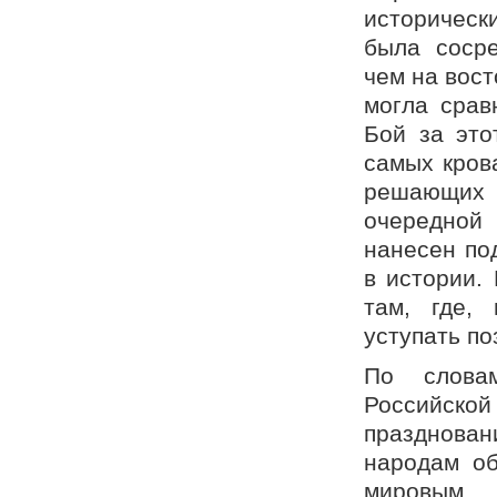
историческ
была сосре
чем на вост
могла срав
Бой за это
самых кров
решающих
очередной
нанесен по
в истории.
там, где,
уступать по
По слова
Российской
празднован
народам об
мировым 