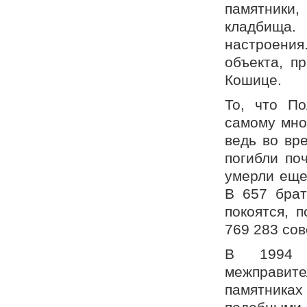
памятник
кладбища.
настроения
объекта, п
Кошице.
То, что П
самому мно
ведь во вр
погибли по
умерли еще
В 657 брат
покоятся, 
769 283 сов
В 1994 
межправи
памятниках