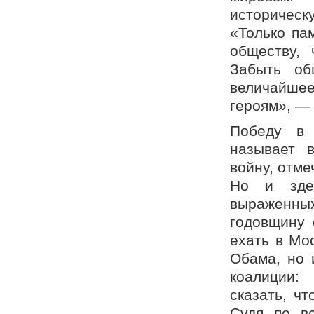
историческ
«Только па
обществу, 
Забыть об
величайше
героям», —
Победу в 
называет в
войну, отм
Но и зде
выраженны
годовщину 
ехать в Мо
Обама, но 
коалиции:
сказать, ч
Судя по вс