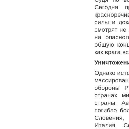
Сегодня 
красноречив
силы и док
смотрят не 
на опасног
общую конц
как врага в
Уничтожен
Однако ист
массирова
обороны Р
странах м
страны: Ав
погибло бо
Словения,
Италия. С