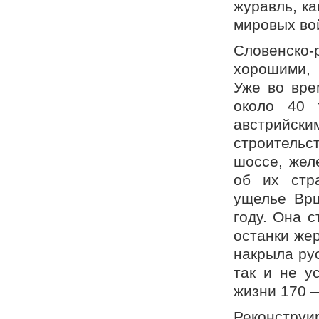
журавль, ка
мировых во
Словенско-
хорошими, 
Уже во вре
около 40 
австрийски
строительс
шоссе, жел
об их стр
ущелье Врш
году. Она с
останки жер
накрыла рус
так и не у
жизни 170 
Реконструи