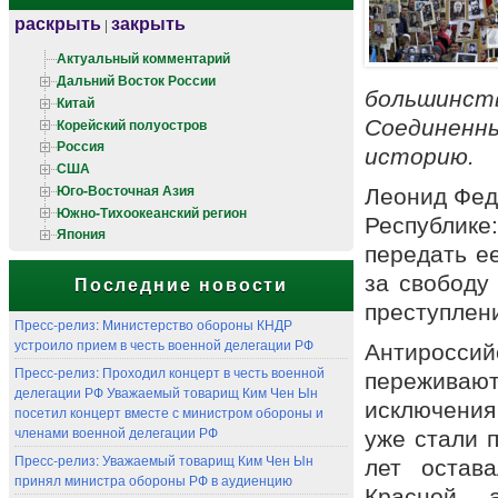
раскрыть
закрыть
|
Актуальный комментарий
Дальний Восток России
большинст
Китай
Корейский полуостров
Соединенн
Россия
историю.
США
Юго-Восточная Азия
Леонид Фед
Южно-Тихоокеанский регион
Республик
Япония
передать е
за свободу
Последние новости
преступлени
Пресс-релиз: Министерство обороны КНДР
устроило прием в честь военной делегации РФ
Антиросси
Пресс-релиз: Проходил концерт в честь военной
переживаю
делегации РФ Уважаемый товарищ Ким Чен Ын
исключения
посетил концерт вместе с министром обороны и
членами военной делегации РФ
уже стали п
Пресс-релиз: Уважаемый товарищ Ким Чен Ын
лет остав
принял министра обороны РФ в аудиенцию
Красной 