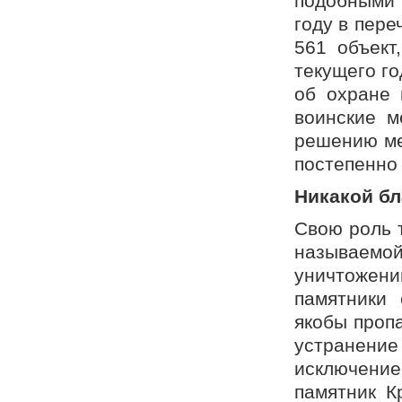
подобными 
году в пер
561 объект
текущего го
об охране 
воинские м
решению ме
постепенно
Никакой бл
Свою роль т
называем
уничтожен
памятники 
якобы проп
устранени
исключение
памятник К