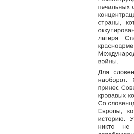
печальных 
концентрац
страны, к
оккупиров
лагеря Ст
красноа
Междунаро
войны.
Для словен
наоборот.
принес Сов
кровавых к
Со словенц
Европы, к
историю. У
никто не