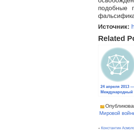
освобожден
подобные 
фальсифика
Источник:
Related P
24 апреля 2013 
Международный
методологическ
семинар
Опубликова
«Историческая
Мировой войн
наука и
историческое
образование в
«
Константин Асмоло
России и