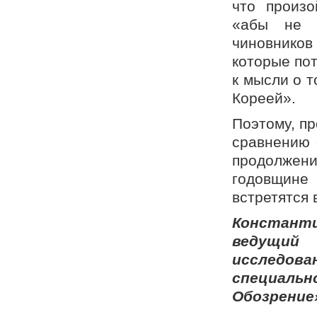
что произо
«абы не к
чиновнико
которые по
к мысли о т
Кореей».
Поэтому, пр
сравнению 
продолжени
годовщине 
встретятся 
Константи
ведущий 
исследов
специальн
Обозрение