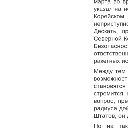
марта во в
указал на 
Корейско
неприступ
Дескать, п
Северной К
Безопасно
ответствен
ракетных и
Между тем 
возможнос
становятс
стремится 
вопрос, пр
радиуса де
Штатов, он 
Но на так