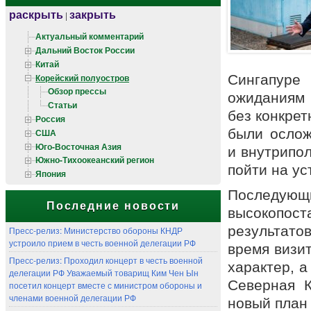
раскрыть
закрыть
|
Актуальный комментарий
Дальний Восток России
Китай
Корейский полуостров
Сингапуре
Обзор прессы
ожиданиям 
Статьи
без конкре
Россия
были ослож
США
Юго-Восточная Азия
и внутрипо
Южно-Тихоокеанский регион
пойти на ус
Япония
Последу
Последние новости
высокопос
результато
Пресс-релиз: Министерство обороны КНДР
устроило прием в честь военной делегации РФ
время визи
Пресс-релиз: Проходил концерт в честь военной
характер, а
делегации РФ Уважаемый товарищ Ким Чен Ын
Северная К
посетил концерт вместе с министром обороны и
членами военной делегации РФ
новый план 