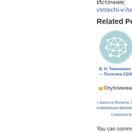
Источни
vstrechi-v-
Related P
В. Н. Тимошенко
— Политика СШ
в южной части
Тихого океана
Опубликова
после «холодной
войны»
«
Ванесса Мольтер. 
информации формиру
Северная К
You can comment