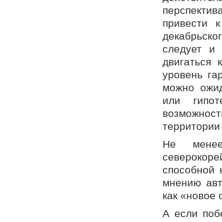
перспекти
привести 
декабрьског
следует и 
двигаться 
уровень га
можно ожид
или гипот
возможнос
территории
Не менее
северокоре
способной 
мнению авт
как «новое 
А если поб