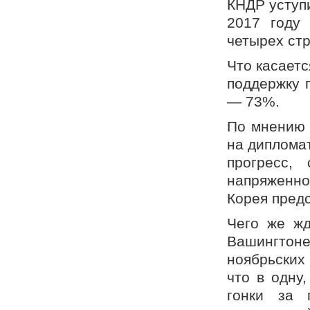
КНДР уступи
2017 году
четырех ст
Что касает
поддержку 
— 73%.
По мнению 
на диплома
прогресс,
напряженно
Корея предс
Чего же жд
Вашингтон
ноябрьских
что в одну
гонки за 