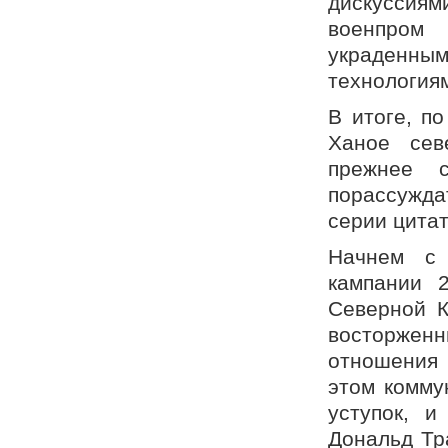
дискуссиям
военпром
украденны
технология
В итоге, п
Ханое сев
прежнее с
порассужда
серии цитат
Начнем с 
кампании 
Северной К
восторжен
отношения 
этом комму
уступок, и
Дональд Тр