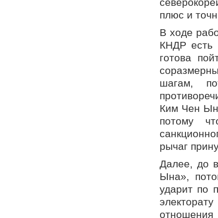
северокоре
плюс и точн
В ходе рабо
КНДР есть 
готова пой
соразмерных
шагам, по
противореч
Ким Чен Ын
потому чт
санкционно
рычаг прину
Далее, до 
Ына», пото
ударит по 
электорат
отношения