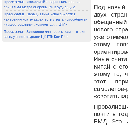
Пресс-релиз: Уважаемый товарищ Ким Чен Ын
Под новый 
принял министра обороны РФ в аудиенцию
двух стран
Пресс-релиз: Наращивание «способности к
нанесению контрудара» есть утрата «способности
обещанный 
к существованию»: Комментарии ЦТАК
нового стр
Пресс-релиз: Заявление для прессы заместителя
уже отмечал
заведующего отделом ЦК ТПК Ким Ё Чен
этому пов
ориентиров
Иные счита
Китай с ег
этому то, 
этот пери
самолётов-р
«светить ка
Проваливши
почти в го
РМД. Это, 