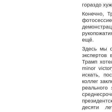
гораздо хуж
Конечно, Т
фотосесси
демонстр
рукопожати
ещё.
Здесь мы о
экспертов 
Трамп хоте
minor vict
искать, по
коллег закл
реального 
среднесроч
президентск
десяти ле