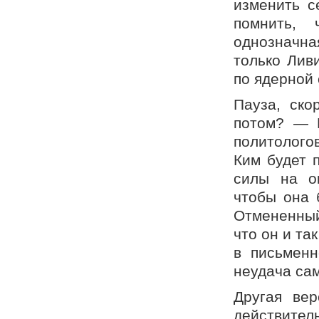
изменить с
помнить,
однозначна
только Лив
по ядерной 
Пауза, ско
потом? — Е
политологов
Ким будет 
силы на ок
чтобы она 
Отмененный
что он и т
в письменн
неудача са
Другая вер
действит