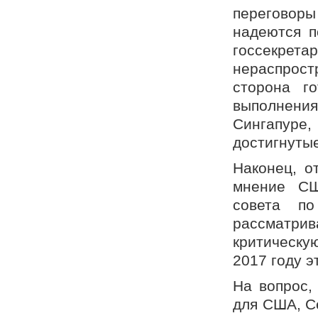
переговор
надеются п
госсекрет
нераспрос
сторона г
выполнени
Сингапур
достигнуты
Наконец, о
мнение СШ
совета по
рассматри
критическу
2017 году э
На вопрос,
для США, С