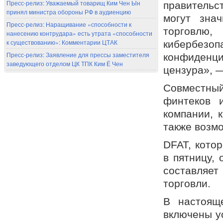
Пресс-релиз: Уважаемый товарищ Ким Чен Ын
правительс
принял министра обороны РФ в аудиенцию
могут зна
Пресс-релиз: Наращивание «способности к
торговл
нанесению контрудара» есть утрата «способности
к существованию»: Комментарии ЦТАК
кибербезо
Пресс-релиз: Заявление для прессы заместителя
конфиденци
заведующего отделом ЦК ТПК Ким Ё Чен
цензура», 
Совместны
финтеков 
компании, к
также возмо
DFAT, кото
в пятницу,
составляет
торговли.
В настоящ
включены у