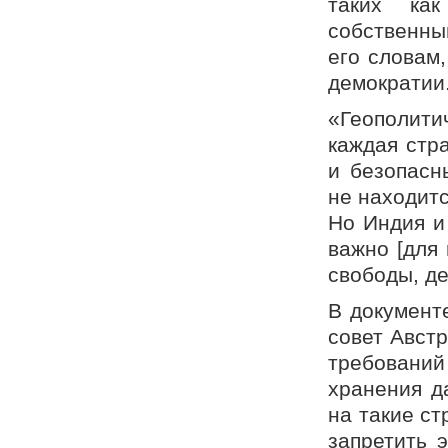
таких ка
собственны
его словам
демократии
«Геополит
каждая стр
и безопасн
не находитс
Но Индия и
важно [для 
свободы, де
В документ
совет Авст
требовани
хранения д
на такие ст
запретить 