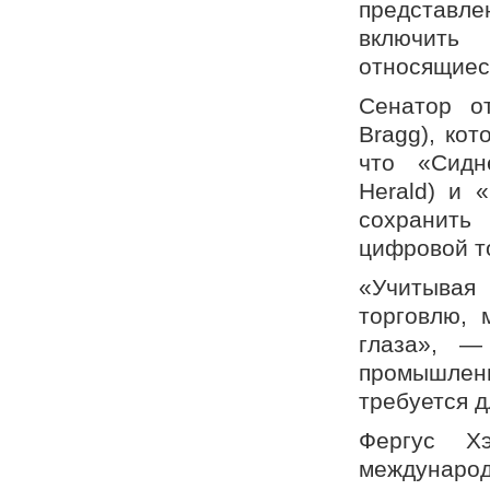
представл
включить
относящиес
Сенатор о
Bragg), кот
что «Сидн
Herald) и 
сохранить
цифровой т
«Учитыва
торговлю, 
глаза», —
промышлен
требуется 
Фергус Хэ
международ