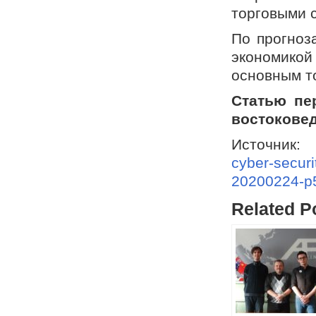
торговыми 
По прогноза
экономико
основным т
Статью пе
востоковед
Источни
cyber-securi
20200224-p
Related P