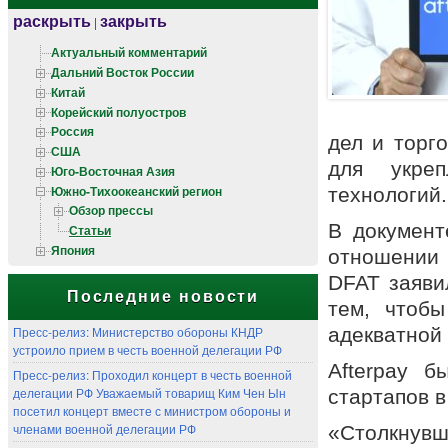
раскрыть
закрыть
|
Актуальный комментарий
Дальний Восток России
Китай
Корейский полуостров
Россия
дел и торг
США
для укреп
Юго-Восточная Азия
Южно-Тихоокеанский регион
технологий.
Обзор прессы
В документ
Статьи
Япония
отношении 
DFAT заяви
Последние новости
тем, чтоб
Пресс-релиз: Министерство обороны КНДР
адекватной 
устроило прием в честь военной делегации РФ
Afterpay 
Пресс-релиз: Проходил концерт в честь военной
делегации РФ Уважаемый товарищ Ким Чен Ын
стартапов в
посетил концерт вместе с министром обороны и
членами военной делегации РФ
«Столкнувш