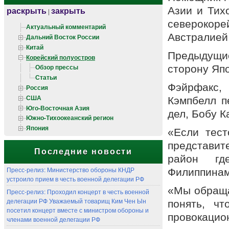
Азии и Тих
раскрыть
закрыть
|
североко
Актуальный комментарий
Австралией
Дальний Восток России
Китай
Предыдущи
Корейский полуостров
Обзор прессы
сторону Яп
Статьи
Фэйрфакс, 
Россия
США
Кэмпбелл п
Юго-Восточная Азия
дел, Бобу К
Южно-Тихоокеанский регион
Япония
«Если тест
представите
Последние новости
район гд
Пресс-релиз: Министерство обороны КНДР
Филиппинам
устроило прием в честь военной делегации РФ
«Мы обраща
Пресс-релиз: Проходил концерт в честь военной
делегации РФ Уважаемый товарищ Ким Чен Ын
понять, чт
посетил концерт вместе с министром обороны и
провокацио
членами военной делегации РФ