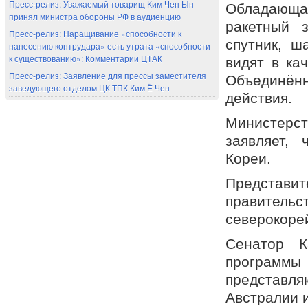
Пресс-релиз: Уважаемый товарищ Ким Чен Ын
Обладающ
принял министра обороны РФ в аудиенцию
ракетный 
Пресс-релиз: Наращивание «способности к
спутник, ш
нанесению контрудара» есть утрата «способности
к существованию»: Комментарии ЦТАК
видят в ка
Пресс-релиз: Заявление для прессы заместителя
Объединён
заведующего отделом ЦК ТПК Ким Ё Чен
действия.
Министерс
заявляет,
Кореи.
Представит
правител
северокоре
Сенатор К
программ
представл
Австралии и