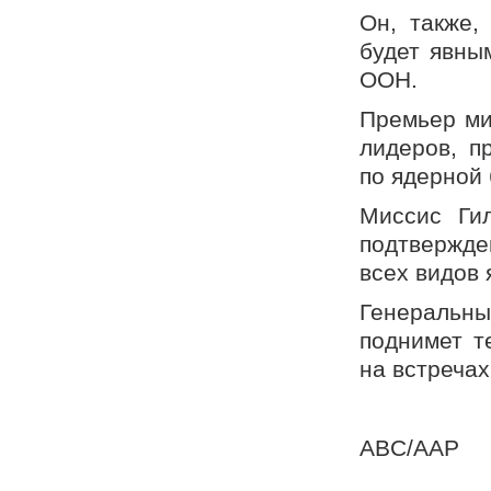
Он, также,
будет явны
ООН.
Премьер ми
лидеров, п
по ядерной 
Миссис Ги
подтвержде
всех видов 
Генеральны
поднимет т
на встречах
ABC/AAP