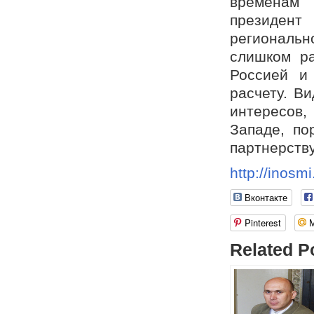
временам 
президен
регионально
слишком р
Россией и
расчету. В
интересов
Западе, по
партнерству
http://inosm
Вконтакте
Pinterest
Related P