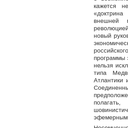
кажется н
«доктрина
внешней п
революцией
новый руко
экономиче
российског
программы 
нельзя иск
типа Медв
Атлантики 
Соединен
предположе
полагать,
шовинистич
эфемерным
Несомненно