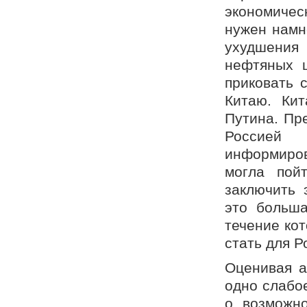
экономичес
нужен намн
ухудшения
нефтяных ц
приковать 
Китаю. Кит
Путина. Пр
Россией
информиров
могла пой
заключить 
это больша
течение ко
стать для 
Оценивая а
одно слабое
о возможно