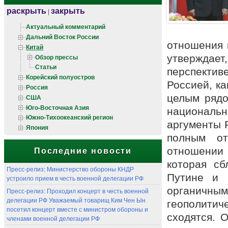
раскрыть
закрыть
|
Актуальный комментарий
Дальний Восток России
отношения 
Китай
Обзор прессы
утверждае
Статьи
перспекти
Корейский полуостров
Россией, ка
Россия
целым рядо
США
Юго-Восточная Азия
национальн
Южно-Тихоокеанский регион
аргументы 
Япония
полным о
отношении 
Последние новости
которая с
Пресс-релиз: Министерство обороны КНДР
Путине и 
устроило прием в честь военной делегации РФ
органичным,
Пресс-релиз: Проходил концерт в честь военной
делегации РФ Уважаемый товарищ Ким Чен Ын
геополити
посетил концерт вместе с министром обороны и
сходятся. 
членами военной делегации РФ