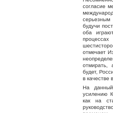
согласие м
междунаро
серьезным
будучи пос
оба играю
процесса
шестисторо
отмечает И
неопределе
отмирать,
будет, Росс
в качестве 
На данный
усилению К
как на ст
руководств