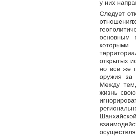
у них напра
Следует отм
отношения
геополитич
основным 
которыми
территори
открытых ис
но все же 
оружия за
Между тем,
жизнь свою
игнориро
регионально
Шанхайской
взаимодейс
осуществ