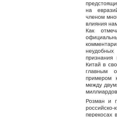
предстоящи
на еврази
членом мног
влияния нам
Как отмеч
официаль
коммента
неудобных 
признания 
Китай в св
главным 
примером 
между двум
миллиардов
Розман и п
российско
перекосах 