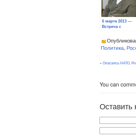
6 марта 2013 —
Встреча с
профессором
Сибирского
Опубликова
Федерального
Политика
,
Рос
Университета
Дацышеным В.Г.
«
Опасаясь НАТО, Ро
You can comment
Оставить