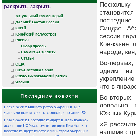
Поскольку
раскрыть
закрыть
|
становится
Актуальный комментарий
последние 
Дальний Восток России
Синдзо Аб
Китай
Корейский полуостров
сессии парл
Россия
Кое-какие 
Обзор прессы
народа, кан
Саммит АТЭС 2012
Статьи
Во-первых,
США
одним из 
Юго-Восточная Азия
Южно-Тихоокеанский регион
укрепление
Япония
что в январ
Последние новости
Во-вторых
довольно 
Пресс-релиз: Министерство обороны КНДР
устроило прием в честь военной делегации РФ
Южных Кур
Пресс-релиз: Проходил концерт в честь военной
«Я рассчит
делегации РФ Уважаемый товарищ Ким Чен Ын
посетил концерт вместе с министром обороны и
нашими стр