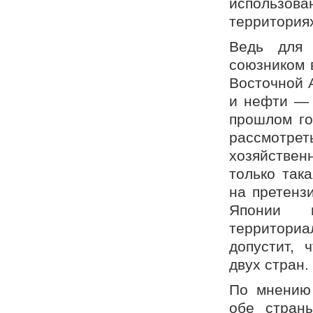
использо
территория
Ведь для 
союзником 
Восточной А
и нефти — 
прошлом го
рассмотр
хозяйстве
только так
на претенз
Японии п
территориа
допустит, 
двух стран.
По мнению 
обе стран