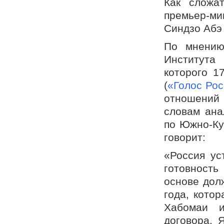
Как сложа
премьер-ми
Синдзо Абэ
По мнению
Института
которого 1
(
«Голос Ро
отношений 
словам ана
по Южно-Ку
говорит:
«Россия ус
готовность
основе дол
года, кото
Хабомаи 
договора. 