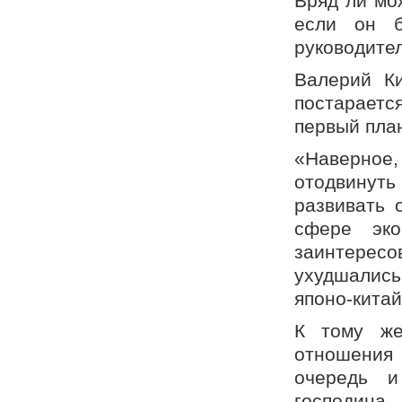
Вряд ли мо
если он б
руководите
Валерий Ки
постараетс
первый пла
«Наверное,
отодвинут
развивать 
сфере эко
заинтересо
ухудшалис
японо-кита
К тому же
отношения
очередь и
господина