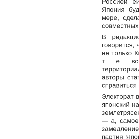
Россией ей
Япония буд
мере, сдел
совместных
В редакци
говорится,
не только 
т. е. вс
территори
авторы ста
справиться
Электорат 
японский н
землетрясе
— а, самое
замедлени
партия Япо