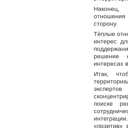
Наконец,
отношения
сторону.
Тёплые отн
интерес дл
поддержан
решение 
интересах в
Итак, чт
территори
экспертов
сконцентр
поиске ре
сотрудниче
интеграции
«позитив» 