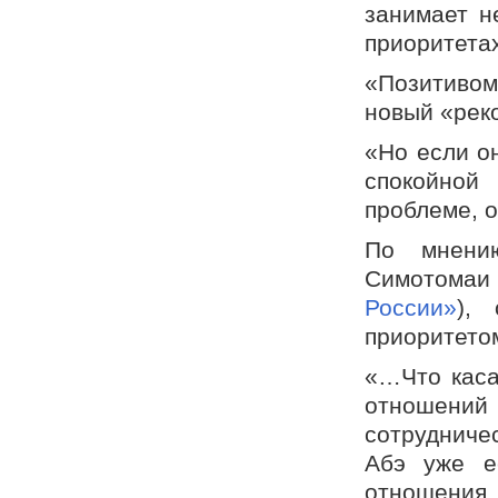
занимает н
приоритета
«Позитивом
новый «реко
«Но если о
спокойной
проблеме, о
По мнени
Симотомаи
России»
),
приоритето
«…Что каса
отношений
сотрудниче
Абэ уже е
отношени