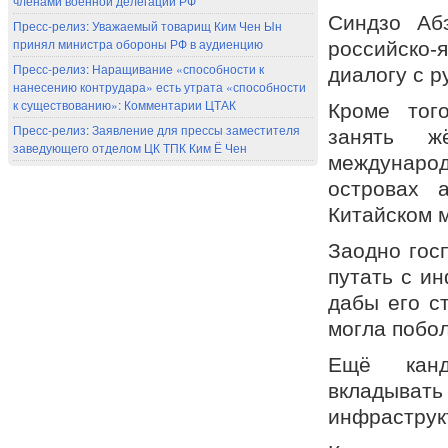
членами военной делегации РФ
Синдзо Аб
Пресс-релиз: Уважаемый товарищ Ким Чен Ын
принял министра обороны РФ в аудиенцию
российско-
Пресс-релиз: Наращивание «способности к
диалогу с р
нанесению контрудара» есть утрата «способности
к существованию»: Комментарии ЦТАК
Кроме тог
Пресс-релиз: Заявление для прессы заместителя
занять ж
заведующего отделом ЦК ТПК Ким Ё Чен
междунаро
островах 
Китайском 
Заодно гос
путать с и
дабы его с
могла побол
Ещё канд
вкладывать
инфраструк