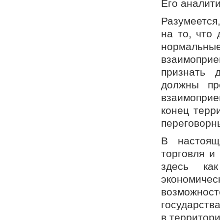
Его аналити
Разумеется
на то, что 
нормаль
взаимопри
признать 
должны пр
взаимоприе
конец терр
переговорн
В настоящ
торговля и
здесь ка
экономич
возможносте
государств
в территори