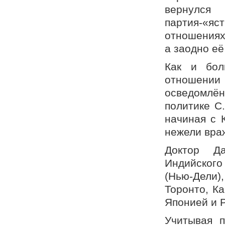
вернулся
партия-«
отношениях
а заодно е
Как и бол
отношении 
осведомлён
политике С
начиная с 
нежели вра
Доктор Д
Индийского
(Нью-Дели)
Торонто, К
Японией и 
Учитывая п