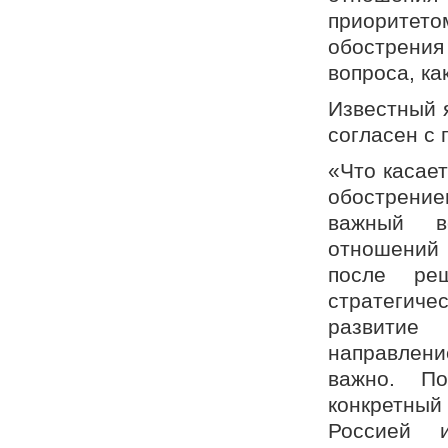
приоритетом
обострени
вопроса, ка
Известный 
согласен с
«Что касает
обострение
важный в
отношений 
после ре
стратегиче
развитие
направлени
важно. По
конкретный
Россией 