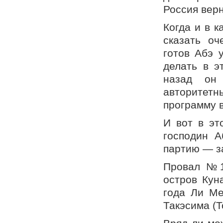
Россия верн
Когда и в 
сказать оч
готов Абэ 
делать в э
назад он
авторитет
программу в
И вот в эт
господин А
партию — з
Провал №1
остров Кун
года Ли Ме
Такэсима (Т