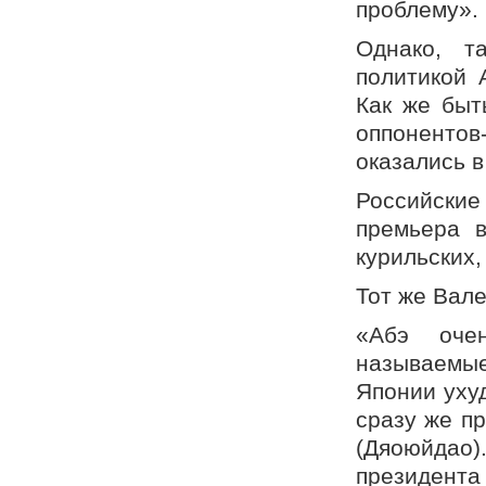
проблему».
Однако, т
политикой 
Как же быт
оппонентов
оказались 
Российски
премьера в
курильских,
Тот же Вал
«Абэ оче
называемые
Японии уху
сразу же пр
(Дяоюйдао
президен