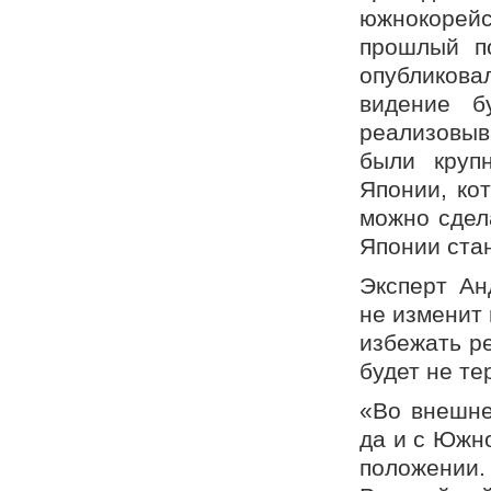
южнокорей
прошлый п
опубликова
видение б
реализовыв
были круп
Японии, кот
можно сдела
Японии ста
Эксперт Ан
не изменит 
избежать р
будет не те
«Во внешне
да и с Южн
положении