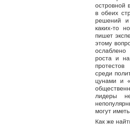
островной 
в обеих ст
решений и
каких-то н
пишет эксп
этому вопр
ослаблено
роста и на
протестов
среди полит
цунами и «
общественн
лидеры н
непопуляр
могут иметь
Как же най