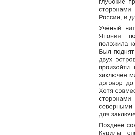
глубокие п
сторонами
России, и д
Учёный нап
Япония по
положила к
Был поднят
двух остро
произойти 
заключён м
договор до
Хотя совме
сторонами
северными 
для заключе
Позднее со
Курилы сп