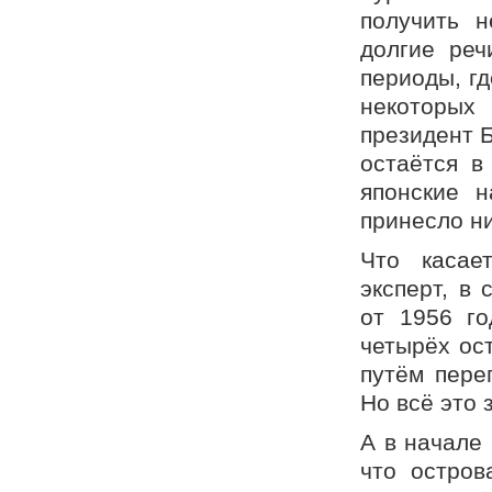
получить н
долгие реч
периоды, г
некоторых
президент Б
остаётся в
японские 
принесло ни
Что касае
эксперт, в
от 1956 го
четырёх ос
путём пере
Но всё это 
А в начале 
что остров