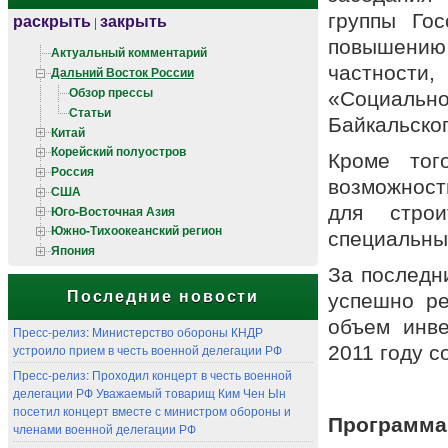
группы Гос
раскрыть
закрыть
|
повышению
Актуальный комментарий
частности,
Дальний Восток России
Обзор прессы
«Социально
Статьи
Байкальског
Китай
Корейский полуостров
Кроме тог
Россия
возможност
США
для строи
Юго-Восточная Азия
Южно-Тихоокеанский регион
специальны
Япония
За последни
Последние новости
успешно ре
объем инве
Пресс-релиз: Министерство обороны КНДР
устроило прием в честь военной делегации РФ
2011 году с
Пресс-релиз: Проходил концерт в честь военной
делегации РФ Уважаемый товарищ Ким Чен Ын
посетил концерт вместе с министром обороны и
Программа
членами военной делегации РФ