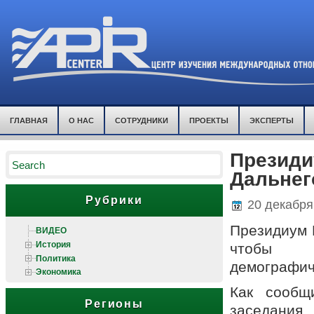
ГЛАВНАЯ
О НАС
СОТРУДНИКИ
ПРОЕКТЫ
ЭКСПЕРТЫ
Президи
Дальнег
Рубрики
20 декабря
Президиум Г
ВИДЕО
История
чтобы о
Политика
демографич
Экономика
Как сообщ
Регионы
заседания