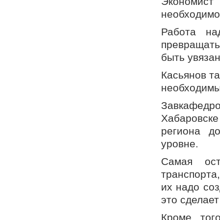
Экономист
необходимос
Работа на
превращать
быть увязан
Касьянов та
необходимы
Завкафед
Хабаровске
региона д
уровне.
Самая ос
транспорта
их надо соз
это сделает
Кроме тог