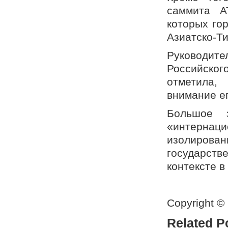
саммита А
которых го
Азиатско-Ти
Руководите
Российског
отметила,
внимание ег
Большое 
«интернаци
изолиров
государств
контексте в
Copyright ©
Related P