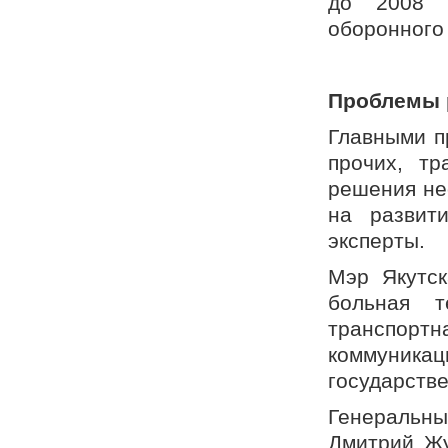
до 2008 г
оборонного
Проблемы 
Главными п
прочих, тр
решения не
на развит
эксперты.
Мэр Якутск
больная 
транспортн
коммуника
государстве
Генеральны
Дмитрий Жу