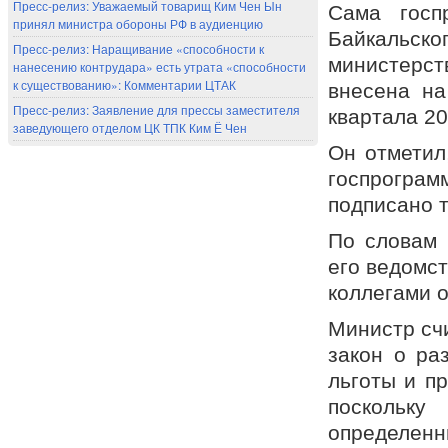
Пресс-релиз: Уважаемый товарищ Ким Чен Ын
Сама госп
принял министра обороны РФ в аудиенцию
Байкальс
Пресс-релиз: Наращивание «способности к
министерст
нанесению контрудара» есть утрата «способности
к существованию»: Комментарии ЦТАК
внесена на
Пресс-релиз: Заявление для прессы заместителя
квартала 20
заведующего отделом ЦК ТПК Ким Ё Чен
Он отметил
госпрогр
подписано т
По словам 
его ведомст
коллегами 
Министр сч
закон о ра
льготы и п
поскольку
определенн