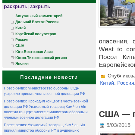
раскрыть
закрыть
|
Актуальный комментарий
Дальний Восток России
Китай
Корейский полуостров
Россия
опасения, 
США
West to con
Юго-Восточная Азия
Посол Кит
Южно-Тихоокеанский регион
Япония
Европейског
Опубликов
Последние новости
Китай
,
Россия
Пресс-релиз: Министерство обороны КНДР
устроило прием в честь военной делегации РФ
Пресс-релиз: Проходил концерт в честь военной
делегации РФ Уважаемый товарищ Ким Чен Ын
США — 
посетил концерт вместе с министром обороны и
членами военной делегации РФ
5/03/2015
Пресс-релиз: Уважаемый товарищ Ким Чен Ын
принял министра обороны РФ в аудиенцию