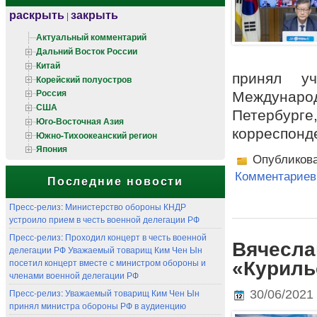
раскрыть
закрыть
|
Актуальный комментарий
Дальний Восток России
Китай
принял у
Корейский полуостров
Россия
Международ
США
Петербурге
Юго-Восточная Азия
корреспонд
Южно-Тихоокеанский регион
Япония
Опубликов
Комментариев 
Последние новости
Пресс-релиз: Министерство обороны КНДР
устроило прием в честь военной делегации РФ
Пресс-релиз: Проходил концерт в честь военной
Вячесла
делегации РФ Уважаемый товарищ Ким Чен Ын
посетил концерт вместе с министром обороны и
«Курильс
членами военной делегации РФ
Пресс-релиз: Уважаемый товарищ Ким Чен Ын
30/06/2021
принял министра обороны РФ в аудиенцию