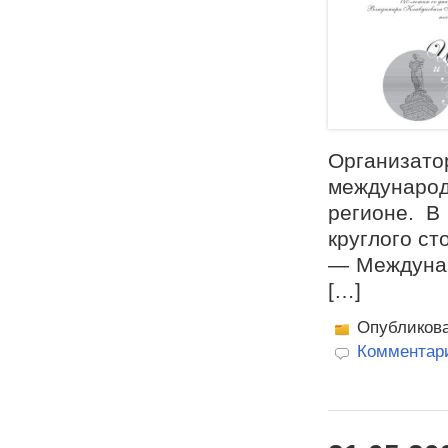
Организ
междунаро
регионе. В
круглого ст
— Междунар
[…]
Опубликов
Комментари