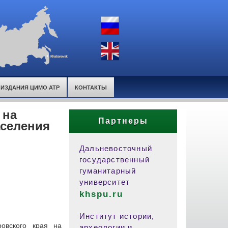
ИЗДАНИЯ ЦИМО АТР
КОНТАКТЫ
 на
Партнеры
селения
Дальневосточный
государственный
гуманитарный
университет
khspu.ru
Институт истории,
овского края на
археологии и