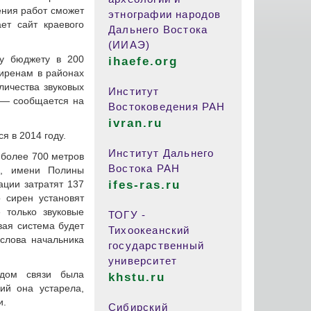
ния работ сможет
этнографии народов
ет сайт краевого
Дальнего Востока
(ИИАЭ)
у бюджету в 200
ihaefe.org
иренам в районах
личества звуковых
Институт
, — сообщается на
Востоковедения РАН
ivran.ru
я в 2014 году.
Институт Дальнего
 более 700 метров
Востока РАН
ом, имени Полины
ции затратят 137
ifes-ras.ru
 сирен установят
 только звуковые
ТОГУ -
вая система будет
Тихоокеанский
слова начальника
государственный
университет
идом связи была
khstu.ru
ий она устарела,
и.
Сибирский