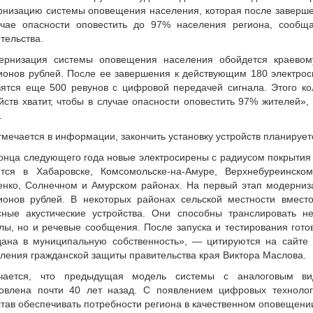
низацию системы оповещения населения, которая после заверше
учае опасности оповестить до 97% населения региона, сообща
тельства.
ернизация системы оповещения населения обойдется краевом
онов рублей. После ее завершения к действующим 180 электрос
ятся еще 500 ревунов с цифровой передачей сигнала. Этого ко
йств хватит, чтобы в случае опасности оповестить 97% жителей»
.
тмечается в информации, закончить установку устройств планируетс
онца следующего года новые электросирены с радиусом покрытия
ятся в Хабаровске, Комсомольске-на-Амуре, Верхнебуреинск
нко, Солнечном и Амурском районах. На первый этап модерниза
ионов рублей. В некоторых районах сельской местности вместо
сные акустические устройства. Они способны транслировать не
лы, но и речевые сообщения. После запуска и тестирования гото
дана в муниципальную собственность», — цитируются на сайте 
ления гражданской защиты правительства края Виктора Маслова.
чается, что предыдущая модель системы с аналоговым в
новлена почти 40 лет назад. С появлением цифровых технолог
тав обеспечивать потребности региона в качественном оповещени