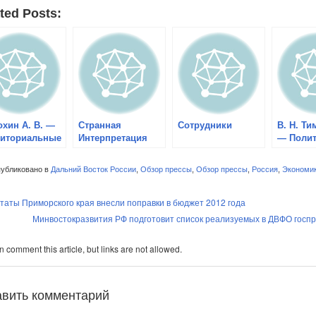
ted Posts:
хин А. В. —
Странная
Сотрудники
В. Н. Т
риториальные
Интерпретация
— Поли
блемы в
Истории
в южной
тско-
Тихого 
убликовано в
Дальний Восток России
,
Обзор прессы
,
Обзор прессы
,
Россия
,
Экономи
оокеанском
после «
оне и
войны»
ция России
таты Приморского края внесли поправки в бюджет 2012 года
Минвостокразвития РФ подготовит список реализуемых в ДВФО госпро
 comment this article, but links are not allowed.
авить комментарий