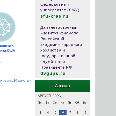
федеральный
университет (СФУ)
sfu-kras.ru
Дальневосточный
институт-филиала
Российской
академии народного
имошенко
хозяйства и
тика США
 части
государственной
океана
службы при
ка
холодной
Президенте РФ
dvgups.ru
грамм к 20 августа
»
Архив
АВГУСТ 2026
Пн
Вт
Ср
Чт
Пт
Сб
Вс
1
2
3
4
5
6
7
8
9