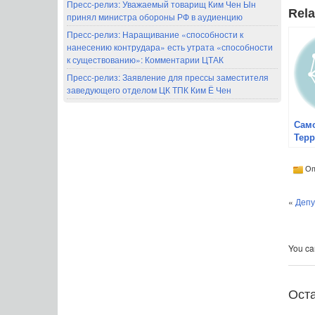
Пресс-релиз: Уважаемый товарищ Ким Чен Ын
Rela
принял министра обороны РФ в аудиенцию
Пресс-релиз: Наращивание «способности к
нанесению контрудара» есть утрата «способности
к существованию»: Комментарии ЦТАК
Пресс-релиз: Заявление для прессы заместителя
заведующего отделом ЦК ТПК Ким Ё Чен
Само
Тер
про
Азиа
Оп
Тих
реги
«
пози
Депу
You can
Ост