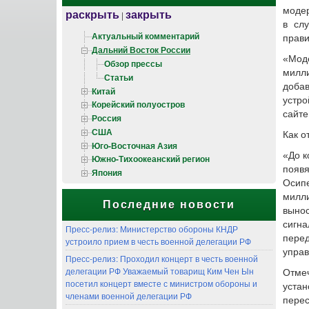
модер
раскрыть
закрыть
|
в сл
Актуальный комментарий
прави
Дальний Восток России
«Мод
Обзор прессы
милли
Статьи
добав
Китай
устро
Корейский полуостров
сайте
Россия
США
Как о
Юго-Восточная Азия
«До к
Южно-Тихоокеанский регион
появ
Япония
Осипе
милл
Последние новости
выно
сигна
Пресс-релиз: Министерство обороны КНДР
пере
устроило прием в честь военной делегации РФ
управ
Пресс-релиз: Проходил концерт в честь военной
делегации РФ Уважаемый товарищ Ким Чен Ын
Отме
посетил концерт вместе с министром обороны и
уста
членами военной делегации РФ
перес