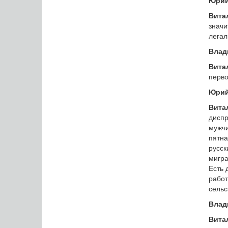
Юрий
Вита
значи
легал
Влад
Вита
перво
Юрий
Вита
дисп
мужчи
пятна
русс
мигра
Есть 
работ
сельс
Влад
Вита