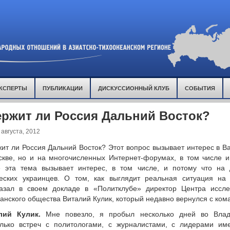
КСПЕРТЫ
ПУБЛИКАЦИИ
ДИСКУССИОННЫЙ КЛУБ
СОБЫТИЯ
ержит ли Россия Дальний Восток?
августа, 2012
ит ли Россия Дальний Восток? Этот вопрос вызывает интерес в В
кве, но и на многочисленных Интернет-форумах, в том числе и
е эта тема вызывает интерес, в том числе, и потому что на
ческих украинцев. О том, как выглядит реальная ситуация на
казал в своем докладе в «Политклубе» директор Центра иссл
анского общества Виталий Кулик, который недавно вернулся с ком
лий Кулик.
Мне повезло, я пробыл несколько дней во Влад
олько встреч с политологами, с журналистами, с лидерами им