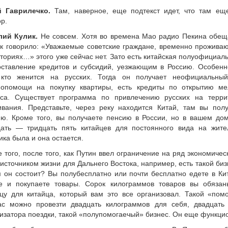
 Гаврилечко.
Там, наверное, еще подтекст идет, что там еще
р.
лий Кулик.
Не совсем. Хотя во времена Мао радио Пекина обе
к говорило: «Уважаемые советские граждане, временно прожива
ториях…» этого уже сейчас нет. Зато есть китайская полуофициа
ставление кредитов и субсидий, уезжающим в Россию. Особенно
 кто женится на русских. Тогда он получает неофициальный
мопомощи на покупку квартиры, есть кредиты по открытию ме
еса. Существует программа по привлечению русских на терр
вания. Представьте, через реку находится Китай, там вы полу
ию. Кроме того, вы получаете пенсию в России, но в вашем до
цать — тридцать пять китайцев для постоянного вида на жител
ика была и она остается.
 того, после того, как Путин ввел ограничение на ряд экономичес
источником жизни для Дальнего Востока, например, есть такой биз
 он состоит? Вы полубесплатно или почти бесплатно едете в Кит
те и покупаете товары. Сорок килограммов товаров вы обязан
цу для китайца, который вам это все организовал. Такой «пом
ас можно провезти двадцать килограммов для себя, двадцать
изатора поездки, такой «полупомогаечый» бизнес. Он еще функцио