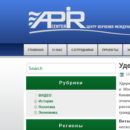
ГЛАВНАЯ
О НАС
СОТРУДНИКИ
ПРОЕКТЫ
Э
Уд
16 
Рубрики
Удерж
и Мос
ВИДЕО
Киев
История
этни
Политика
расс
Экономика
гражд
Вита
Регионы
неск