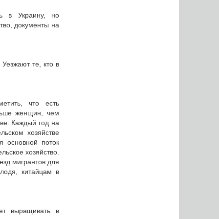
ь в Украину, но
тво, документы на
 Уезжают те, кто в
етить, что есть
льше женщин, чем
ве. Каждый год на
льском хозяйстве
я основной поток
ельское хозяйство.
езд мигрантов для
олодя, китайцам в
ет выращивать в