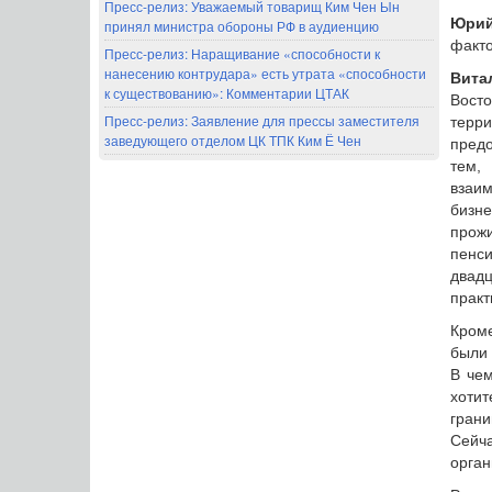
Пресс-релиз: Уважаемый товарищ Ким Чен Ын
Юрий
принял министра обороны РФ в аудиенцию
факто
Пресс-релиз: Наращивание «способности к
нанесению контрудара» есть утрата «способности
Вита
к существованию»: Комментарии ЦТАК
Восто
Пресс-релиз: Заявление для прессы заместителя
терри
заведующего отделом ЦК ТПК Ким Ё Чен
предо
тем,
взаи
бизн
прожи
пенс
двад
практ
Кроме
были 
В чем
хоти
грани
Сейч
орган