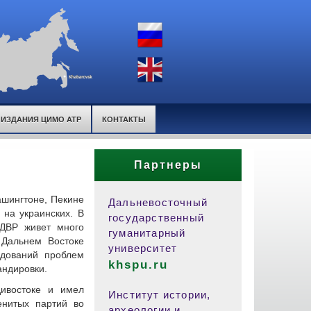
ИЗДАНИЯ ЦИМО АТР
КОНТАКТЫ
Партнеры
ашингтоне, Пекине
Дальневосточный
 на украинских. В
государственный
 ДВР живет много
гуманитарный
 Дальнем Востоке
университет
едований проблем
khspu.ru
андировки.
ивостоке и имел
Институт истории,
енитых партий во
археологии и