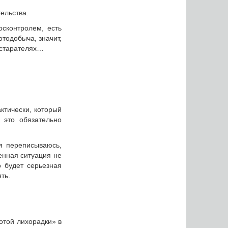
ельства.
осконтролем, есть
тодобыча, значит,
а старателях…
ктически, который
 это обязательно
я переписываюсь,
енная ситуация не
о будет серьезная
ть.
лотой лихорадки» в