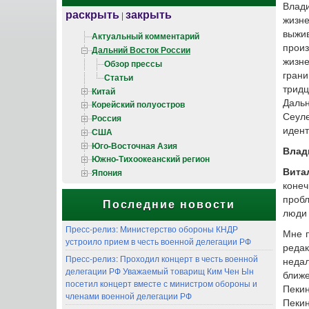
Влад
раскрыть
закрыть
|
жизн
выжив
Актуальный комментарий
прои
Дальний Восток России
жизн
Обзор прессы
грани
Статьи
трид
Китай
Дальн
Корейский полуостров
Сеул
Россия
идент
США
Юго-Восточная Азия
Влад
Южно-Тихоокеанский регион
Вита
Япония
конеч
пробл
Последние новости
люди 
Пресс-релиз: Министерство обороны КНДР
Мне п
устроило прием в честь военной делегации РФ
редак
Пресс-релиз: Проходил концерт в честь военной
неда
делегации РФ Уважаемый товарищ Ким Чен Ын
ближе
посетил концерт вместе с министром обороны и
Пекин
членами военной делегации РФ
Пекин