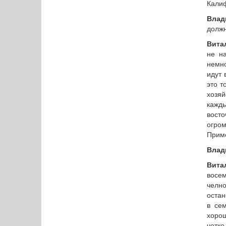
Кали
Влад
должн
Вита
не на
немно
идут 
это т
хозяй
кажды
вост
огром
Прим
Влад
Вита
восем
челно
остан
в се
хорош
четк