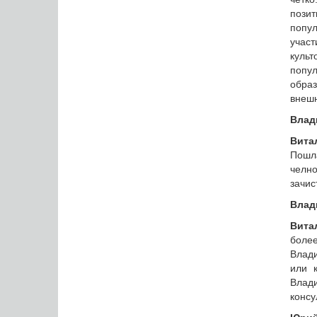
позит
попул
учас
культ
попул
образ
внешн
Влад
Вита
Пошл
челно
зачис
Влад
Вита
более
Влади
или 
Влад
консу