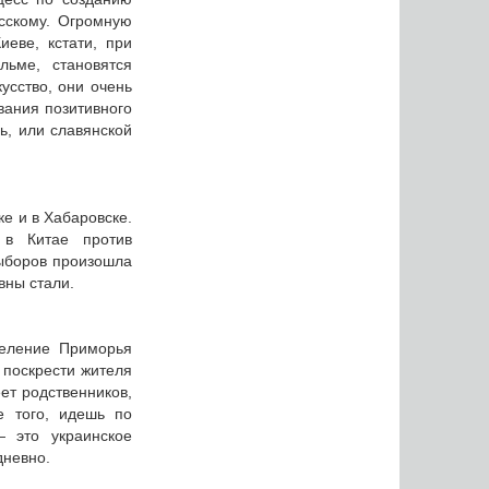
усскому. Огромную
еве, кстати, при
льме, становятся
усство, они очень
вания позитивного
ь, или славянской
ке и в Хабаровске.
 в Китае против
выборов произошла
вны стали.
селение Приморья
 поскрести жителя
ет родственников,
е того, идешь по
 это украинское
дневно.