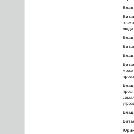
Влад
Вита
госмо
люди 
Влад
Вита
Влад
Вита
може
произ
Влад
прост
самая
угроз
Влад
Вита
Юрий