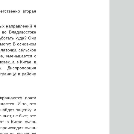
етственно вторая
ных направлений я
 во Владивостоке
аботать куда? Они
 могут. В основном
 лавочки, сельское
ве, уменьшается с
век, а в Китае, в
. Диспропорция
 границу в районе
звращаются почти
щается. И то, это
найдет зацепку и
пьет, не бьет, все
ют в Китае очень
 происходит очень
цесс по созданию