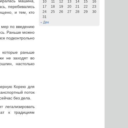
иралась машина,
10
11
12
13
14
15
16
ась, перебивались
17
18
19
20
21
22
23
24
25
26
27
28
29
30
ещено, и тем, кто
31
« Дек
м мер по введению
ись. Раньше можно
 все подконтрольно
, которые раньше
ки не заходят во
ошлин, настолько
еверную Корею для
Транспортный поток
сейчас без дела.
т легализировать
рат к традициям