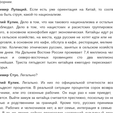
форнии.
имир Лупаций.
Если есть уже ориентация на Китай, то соотв
а быть струя, какой-то национализм.
лий Кулик.
Дело в том, что как такового национализма и осталь
блюдал. Дело в том, что нацистских и расистских группировок
го, в основном ксенофобия идет экономическая. Китайцы идут р
в сельское хозяйство, на места, куда русские не хотят идти или не
орговля, в основном это кафе, обслуга в кафе, ресторации, мелкие
ство. Количество этнических русских, занятых в сельском хозяйст
м днем. На Дальнем Востоке России проживает 7,4 миллиона чело
очных и северо-восточных провинциях сто два миллиона
нейшая. Триста пятьдесят тысяч китайцев ежегодно пересекают
орья.
имир Стус.
Легально?
лий Кулик.
Легально. Из них по официальной отчетности во
ьдесят процентов. В реальной ситуации процентов сорок возвра
чники, или это сезонные рабочие. Он еще раз к нам приедет, 
ется. Выйти замуж за китайца считается престижно, поскольку он не 
мью и родственники за границей. Кроме того, русских принима
о. Рабочих и челночников нет, а вот семьи, интеграция в семью
о. В то же время сейчас происходит настоящий культурный про