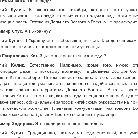
 Романенко.
По поводу?
лий Кулик.
В основном это китайцы, которые хотят уехат
тельная часть — это люди, которые хотят получить вид на жительс
изацию здесь. Оттока из Дальнего Востока в Россию не происходит.
имир Стус.
А в Украину?
лий Кулик.
В Украину есть, небольшой, но есть. К родственникам.
м поколении или во втором поколении украинцы.
 Гаврилечко.
Китайцы тоже к родственникам едут?
лий Кулик.
Естественно. Например, кроме того, нужно отм
ропорция даже по половому признаку. На Дальнем Востоке бо
н, в Китае наоборот. Потом задействованность в сельском хозяйст
дцать процентов уменьшается количество задействованных в се
ких или славян на территории Дальнего Востока. В то же врем
нтов из Китая — это люди, которые едут специально на работу в с
даже запрос, официальный запрос к китайскому руководству на при
 в сельском хозяйстве. Главными конкурентами, как говорит В
ком хозяйстве на Дальнем Востоке составляют украинцы.
имир Задирака.
Это традиционно еще сложилось.
лий Кулик.
Традиционно, потому что единственный, кто уме