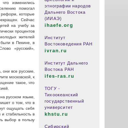
 что изменились
этнографии народов
селению помогал
Дальнего Востока
х реформ, которые
(ИИАЭ)
рекращен. Сейчас
ihaefe.org
етей на учебу за
тически процентов
 молодых жителей
Институт
 были в Пекине, в
Востоковедения РАН
лово «русский»,
ivran.ru
Институт Дальнего
Востока РАН
, они все русские,
ifes-ras.ru
лите московской, к
ущение такое, что
сией.
ТОГУ -
Тихоокеанский
на русском языке,
государственный
ишет о том, что в
университет
нут ощущать себя
khstu.ru
 и стабильность в
ть выбор в пользу
Сибирский