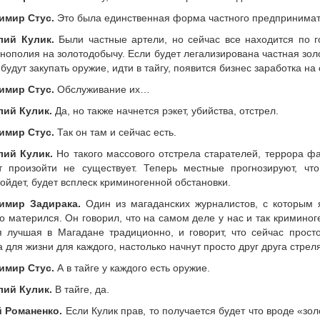
имир Стус.
Это была единственная форма частного предпринимат
лий Кулик.
Были частные артели, но сейчас все находится по г
нополия на золотодобычу. Если будет легализирована частная золо
будут закупать оружие, идти в тайгу, появится бизнес заработка н
имир Стус.
Обслуживание их…
лий Кулик.
Да, но также начнется рэкет, убийства, отстрел.
имир Стус.
Так он там и сейчас есть.
лий Кулик.
Но такого массового отстрела старателей, террора фа
т произойти не существует. Теперь местные прогнозируют, что
ойдет, будет всплеск криминогенной обстановки.
имир Задирака.
Один из магаданских журналистов, с которым 
о матерился. Он говорил, что на самом деле у нас и так криминог
 лучшая в Магадане традиционно, и говорит, что сейчас прост
а для жизни для каждого, настолько начнут просто друг друга стреля
имир Стус.
А в тайге у каждого есть оружие.
лий Кулик.
В тайге, да.
 Романенко.
Если Кулик прав, то получается будет что вроде «зо