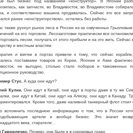
ше был бизнес под названием «конструктор». В Японии разб
озилась, как запчасти, во Владивосток, во Владивостоке собирал
а, и соответственно машина продавалась. Сейчас это все запр
ался ранее «конструкторством», остались без работы.
с также рухнул рынок леса в России из-за озвученных Грызловы
ичений на его торговлю. Лесозаготовки практически все остановил
торговать лесом, получать от этого прибыли и на это жить. Сейчас
арству и местным властям.
кратия и взятки в портах привели к тому, что сейчас корабли
мались поставками товаров из Кореи, Японии и Азии фактичес
ивосток, не выгодно, столько стало поборов и таможенных п
пционное руководство.
имир Стус.
А куда они идут?
лий Кулик.
Они идут в Китай, они идут в порты даже в ту же С
алки, они идут в Китай, они идут на Аляску, они идут в Канаду. 
риентировался. Кроме того, даже наливной танкерный флот стоит 
о вспомнить последнюю информацию о том, что в России хотя
тодобывающие артели и вообще бизнес. Это значит возв
надцатого века, старатели…
 Гаврилечко.
Почему, они были и в сороковых годах.