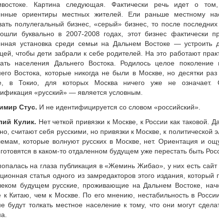
ивостоке. Картина следующая. Фактически речь идет о том,
енные ориентиры местных жителей. Ели раньше местному на
ать полулегальный бизнес, «серый» бизнес, то после последни
зошли буквально в 2007-2008 годах, этот бизнес фактически п
енная установка среди семьи на Дальнем Востоке — устроить д
цей, чтобы дети забрали к себе родителей. На это работают прак
цать населения Дальнего Востока. Родилось целое поколение
его Востока, которые никогда не были в Москве, но десятки раз
е, в Токио, для которых Москва ничего уже не означает. С
ификация «русский» — является условным.
имир Стус.
И не идентифицируется со словом «российский».
лий Кулик.
Нет четкой привязки к Москве, к России как таковой. Да
но, считают себя русскими, но привязки к Москве, к политической э
емам, которые волнуют русских в Москве, нет. Ориентация и ощ
готовятся в каком-то отдаленном будущем уже перестать быть Рос
опалась на глаза публикация в «Жеминь Жибао», у них есть сайт 
ционная статья одного из замредакторов этого издания, который п
леком будущем русские, проживающие на Дальнем Востоке, нач
 к Китаю, чем к Москве. По его мнению, нестабильность в России
е будут толкать местное население к тому, что они могут сдела
а.