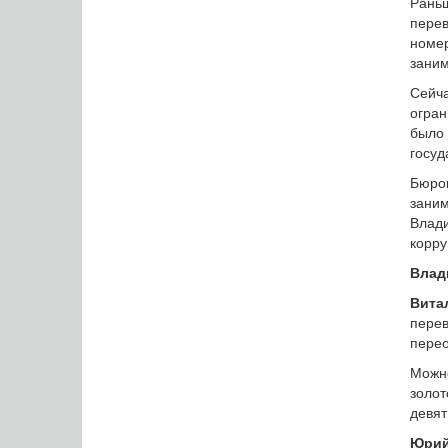
Рань
перев
номер
заним
Сейча
огран
было 
госуд
Бюро
зани
Влад
корру
Влад
Вита
перев
перео
Можн
золо
девят
Юрий