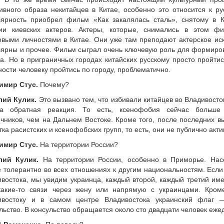
ивного образа некитайцев в Китае, особенно это относится к р
ярность приобрел фильм «Как закалялась сталь», снятому в Ки
тии киевских актеров. Актеры, которые, снимались в этом фи
овыми личностями в Китае. Они уже там преподают актерское иск
ярны и прочее. Фильм сыграл очень ключевую роль для формиро
а. Но в приграничных городах китайских русскому просто пройтис
ости человеку пройтись по городу, проблематично.
имир Стус.
Почему?
лий Кулик.
Это вызвано тем, что избивали китайцев во Владивосто
а обратная реакция. То есть, ксенофобия сейчас больше
чников, чем на Дальнем Востоке. Кроме того, после последних 
тка расистских и ксенофобских групп, то есть, они не публично акти
имир Стус.
На территории России?
лий Кулик.
На территории России, особенно в Приморье. На
 толерантно во всех отношениях к другим национальностям. Если
востока, мы увидим украинца, каждый второй, каждый третий име
какие-то связи через жену или напрямую с украинцами. Кром
ивостоку и в самом центре Владивостока украинский флаг —
льство. В консульство обращается около сто двадцати человек еже