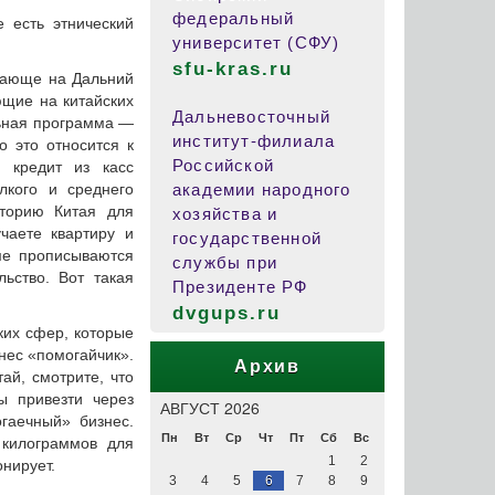
федеральный
 есть этнический
университет (СФУ)
sfu-kras.ru
щающе на Дальний
ющие на китайских
Дальневосточный
льная программа —
институт-филиала
 это относится к
Российской
 кредит из касс
лкого и среднего
академии народного
иторию Китая для
хозяйства и
чаете квартиру и
государственной
ме прописываются
службы при
ьство. Вот такая
Президенте РФ
dvgups.ru
ких сфер, которые
нес «помогайчик».
Архив
ай, смотрите, что
ы привезти через
АВГУСТ 2026
огаечный» бизнес.
Пн
Вт
Ср
Чт
Пт
Сб
Вс
 килограммов для
1
2
нирует.
3
4
5
6
7
8
9