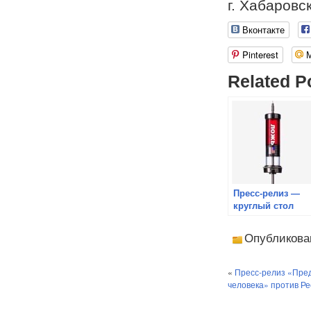
г. Хабаровс
Вконтакте
Pinterest
Related P
Пресс-релиз —
круглый стол
«Роль
образования в
Опубликова
условиях
информационны
войн»
«
Пресс-релиз «Пре
человека» против Р