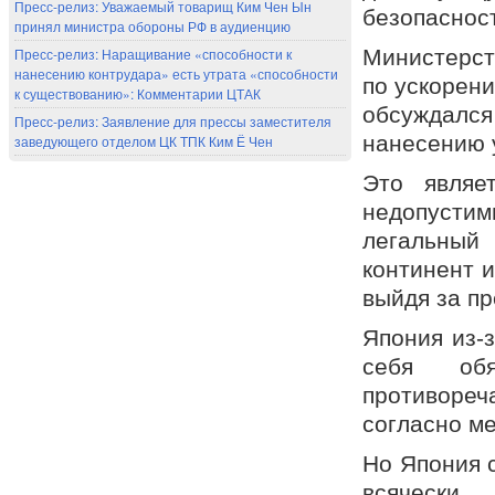
Пресс-релиз: Уважаемый товарищ Ким Чен Ын
безопаснос
принял министра обороны РФ в аудиенцию
Пресс-релиз: Наращивание «способности к
Министерст
нанесению контрудара» есть утрата «способности
по ускорен
к существованию»: Комментарии ЦТАК
обсуждалс
Пресс-релиз: Заявление для прессы заместителя
нанесению у
заведующего отделом ЦК ТПК Ким Ё Чен
Это являе
недопустим
легальный
континент и
выйдя за п
Япония из-
себя обя
противоре
согласно м
Но Япония 
всячески