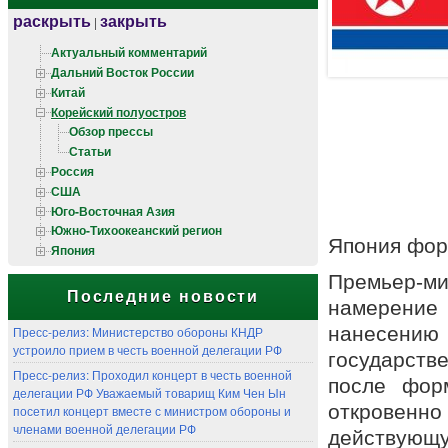
раскрыть
закрыть
|
Актуальный комментарий
Дальний Восток России
Китай
Корейский полуостров
Обзор прессы
Статьи
Россия
США
Юго-Восточная Азия
Южно-Тихоокеанский регион
Япония фор
Япония
Премьер-м
Последние новости
намерение
нанесени
Пресс-релиз: Министерство обороны КНДР
устроило прием в честь военной делегации РФ
государств
Пресс-релиз: Проходил концерт в честь военной
после фор
делегации РФ Уважаемый товарищ Ким Чен Ын
откровенн
посетил концерт вместе с министром обороны и
членами военной делегации РФ
действующу