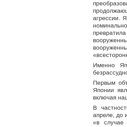
преобразо
продолжающ
агрессии. 
номинально
преврати
вооруженн
вооружен
«всесторон
Именно Яп
безрассудно
Первым объ
Японии явл
включая наш
В частнос
апреле, до 
«в случае 