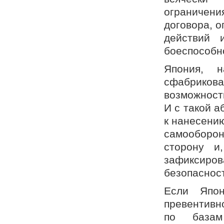
ограничени
договора, 
действий 
боеспособн
Япония, н
сфабрико
возможност
И с такой а
к нанесению
самооборо
сторону и
зафиксир
безопаснос
Если Япон
превентивн
по базам