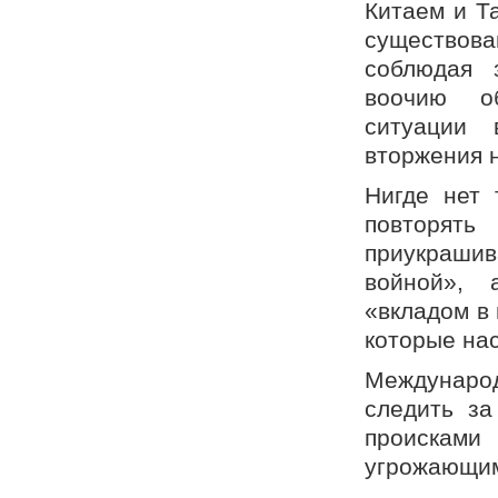
Китаем и Т
существов
соблюдая 
воочию о
ситуации 
вторжения н
Нигде нет 
повторять
приукрашив
войной», 
«вкладом в
которые на
Междунаро
следить за
происками
угрожающим