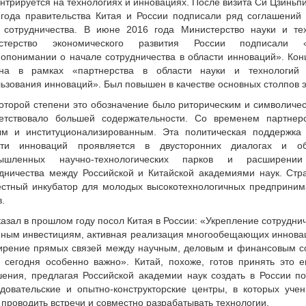
нтрируется на технологиях и инновациях. После визита Си Цзиньпи
года правительства Китая и России подписали ряд соглашений 
 сотрудничества. В июне 2016 года Министерство науки и те
стерство экономического развития России подписали
опонимании о начале сотрудничества в области инноваций». Кон
ана в рамках «партнерства в области науки и технологий 
ьзования инноваций». Был повышен в качестве основных столпов 
оторой степени это обозначение было риторическим и символичес
ветствовало большей содержательности. Со временем партнер
ым и институционализированным. Эта политическая поддержка 
сти инноваций проявляется в двусторонних диалогах и об
ышленных научно-технологических парков и расширении 
дничества между Российской и Китайской академиями наук. Стр
естный инкубатор для молодых высокотехнологичных предприним
в.
казал в прошлом году посол Китая в России: «Укрепление сотрудни
ным инвестициям, активная реализация многообещающих инновац
ирение прямых связей между научным, деловым и финансовым с
 сегодня особенно важно». Китай, похоже, готов принять это 
ения, предлагая Российской академии наук создать в России п
довательские и опытно-конструкторские центры, в которых уче
 проводить встречи и совместно разрабатывать технологии.