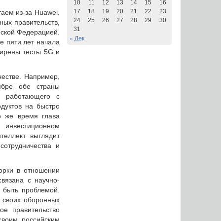
10
11
12
13
14
15
16
17
18
19
20
21
22
23
аем из-за Huawei.
24
25
26
27
28
29
30
ных правительств,
31
йской Федерацией.
« Дек
е пяти лет начала
ширены тесты 5G и
честве. Например,
ябре обе страны
я, работающего с
дуктов на быстро
о же время глава
 инвестиционном
теллект выглядит
сотрудничества и
орки в отношении
связана с научно-
 быть проблемой.
г своих оборонных
кое правительство
воим российским