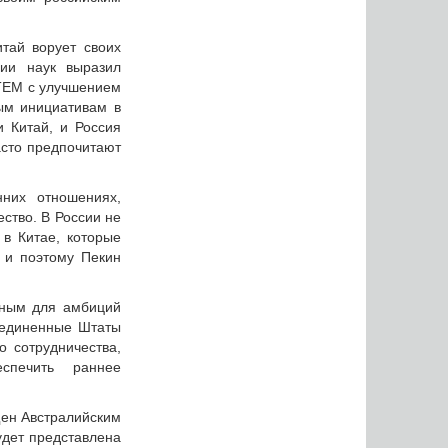
тай ворует своих
ии наук выразил
STEM с улучшением
ным инициативам в
и Китай, и Россия
сто предпочитают
них отношениях,
ество. В России не
i в Китае, которые
 и поэтому Пекин
жным для амбиций
оединенные Штаты
о сотрудничества,
спечить раннее
щен Австралийским
удет представлена