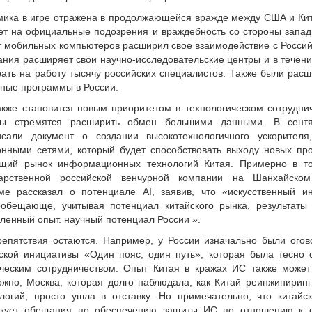
ика в игре отражена в продолжающейся вражде между США и Кит
ет на официальные подозрения и враждебность со стороны запад
т мобильных компьютеров расширил свое взаимодействие с Росси
ния расширяет свои научно-исследовательские центры и в течени
ать на работу тысячу российских специалистов. Также были рас
ные программы в России.
кже становится новым приоритетом в технологическом сотрудни
ны стремятся расширить обмен большими данными. В сент
исали документ о создании высокотехнологичного ускорител
нными сетями, который будет способствовать выходу новых про
ущий рынок информационных технологий Китая. Примерно в т
дарственной российской венчурной компании на Шанхайском
ме рассказал о потенциале AI, заявив, что «искусственный ин
ообещающе, учитывая потенциал китайского рынка, результаты 
ленный опыт. научный потенциал России ».
епятствия остаются. Например, у России изначально были огов
ской инициативы «Один пояс, один путь», которая была тесно 
ическим сотрудничеством. Опыт Китая в кражах ИС также может
жно, Москва, которая долго наблюдала, как Китай реинжинирин
логий, просто ушла в отставку. Но примечательно, что китайс
икует обещания по обеспечению защиты ИС по отношению к с