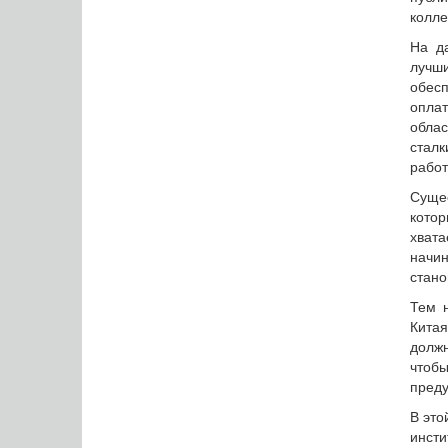
колле
На д
лучш
обесп
оплат
облас
сталк
работ
Суще
котор
хвата
начин
стан
Тем н
Кита
должн
чтоб
преду
В это
инсти