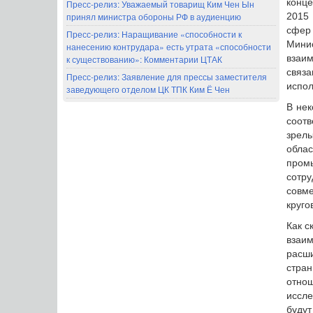
конце
Пресс-релиз: Уважаемый товарищ Ким Чен Ын
принял министра обороны РФ в аудиенцию
2015 
сфер
Пресс-релиз: Наращивание «способности к
Мини
нанесению контрудара» есть утрата «способности
взаим
к существованию»: Комментарии ЦТАК
связ
Пресс-релиз: Заявление для прессы заместителя
испол
заведующего отделом ЦК ТПК Ким Ё Чен
В нек
соот
зрел
обла
пром
сотру
совм
круго
Как с
взаим
расш
стран
отнош
иссле
будут