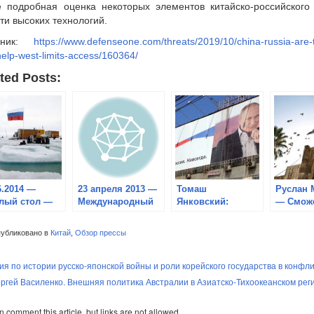
 подробная оценка некоторых элементов китайско-российского 
ти высоких технологий.
очник:
https://www.defenseone.com/threats/2019/10/china-russia-are-
help-west-limits-access/160364/
ted Posts:
6.2014 —
23 апреля 2013 —
Томаш
Руслан 
лый стол —
Международный
Янковский:
— Сможе
ия, Арктика,
круглый стол
«КРЫМ. РОССИЯ.
Россия
 новые
«Россия и
НАВСЕГДА»
восстан
убликовано в
Китай
,
Обзор прессы
овы и
Великобритания в
Сирию, 
спективы
АТР: страницы
на санк
удничества
ия по истории русско-японской войны и роли корейского государства в конфл
истории и
перспективы
ргей Василенко. Внешняя политика Австралии в Азиатско-Тихоокеанском регио
взаимоотношений»
 comment this article, but links are not allowed.