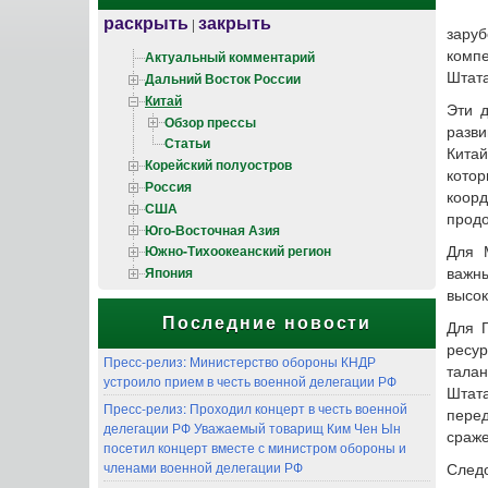
раскрыть
закрыть
|
заруб
комп
Актуальный комментарий
Штата
Дальний Восток России
Китай
Эти 
Обзор прессы
разв
Статьи
Кита
Корейский полуостров
кото
Россия
коор
США
продо
Юго-Восточная Азия
Южно-Тихоокеанский регион
Для 
Япония
важны
высок
Последние новости
Для 
ресур
Пресс-релиз: Министерство обороны КНДР
тала
устроило прием в честь военной делегации РФ
Штата
Пресс-релиз: Проходил концерт в честь военной
пере
делегации РФ Уважаемый товарищ Ким Чен Ын
сраже
посетил концерт вместе с министром обороны и
членами военной делегации РФ
След