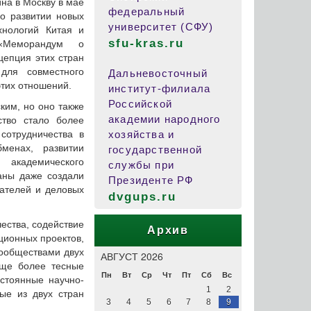
на в Москву в мае
федеральный
о развитии новых
университет (СФУ)
хнологий Китая и
sfu-kras.ru
 «Меморандум о
цепция этих стран
для совместного
Дальневосточный
этих отношений.
институт-филиала
Российской
ким, но оно также
академии народного
ство стало более
сотрудничества в
хозяйства и
менах, развитии
государственной
академического
службы при
аны даже создали
Президенте РФ
ателей и деловых
dvgups.ru
чества, содействие
Архив
ионных проектов,
ообществами двух
АВГУСТ 2026
еще более тесные
Пн
Вт
Ср
Чт
Пт
Сб
Вс
остоянные научно-
1
2
ные из двух стран
3
4
5
6
7
8
9