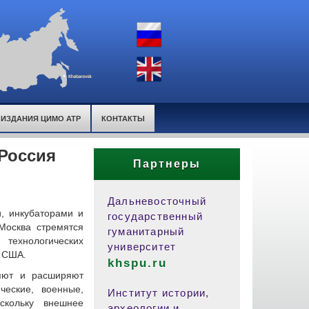
ИЗДАНИЯ ЦИМО АТР
КОНТАКТЫ
 Россия
Партнеры
Дальневосточный
, инкубаторами и
государственный
Москва стремятся
гуманитарный
 технологических
университет
с США.
khspu.ru
ляют и расширяют
ческие, военные,
Институт истории,
скольку внешнее
археологии и