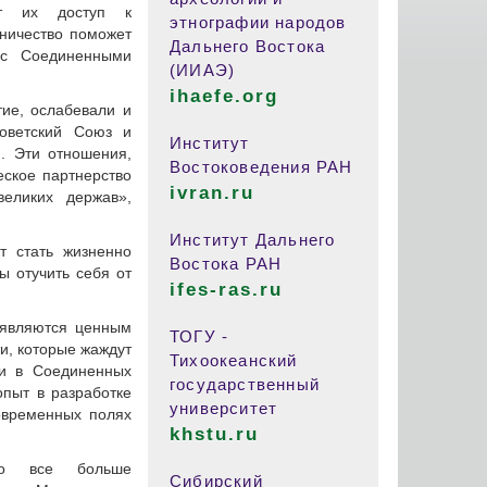
ет их доступ к
этнографии народов
ничество поможет
Дальнего Востока
 с Соединенными
(ИИАЭ)
ihaefe.org
ие, ослабевали и
Советский Союз и
Институт
. Эти отношения,
Востоковедения РАН
ское партнерство
ivran.ru
великих держав»,
Институт Дальнего
т стать жизненно
Востока РАН
ы отучить себя от
ifes-ras.ru
 являются ценным
ТОГУ -
и, которые жаждут
Тихоокеанский
ми в Соединенных
государственный
опыт в разработке
университет
овременных полях
khstu.ru
ство все больше
Сибирский