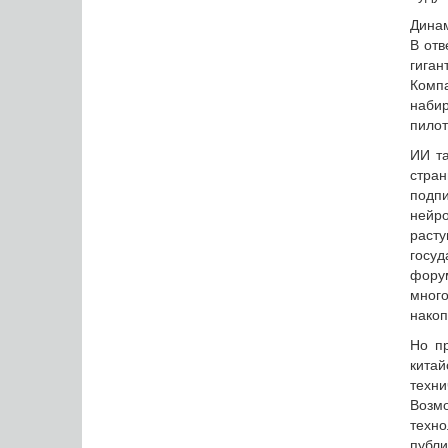
Динам
В отв
гиган
Компа
набир
пилот
ИИ та
стра
подп
нейро
раст
госу
фору
мног
накоп
Но пр
китай
техн
Возмо
техно
публ