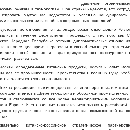
давление ограничива
ежным рынкам и технологиям. Обе страны надеются, что сотруд
енсировать внутренние недостатки и успешно конкурировать
ми в использовании важнейших современных технологий.
двусторонние отношения, в настоящее время отмечающие 70-лет
ивались в течение десятилетий, прошедших с тех пор, как 
йская Народная Республика открыли дипломатические отношения
рые в настоящее время переросли в «всеобъемлющее стратегиче
динации новой эпохи» и характеризуются как «конкуренция 
лжают развиваться.
Москвы определенные китайские продукты, услуги и опыт могу
м для ее промышленности, правительства и военных нужд, чтоб
отехнологичного западного импорта.
Пекина российские квалифицированные инженеры и математики
сом для гигантов в сфере технологий и оборонной промышленност
нтов и сталкиваются со все более неблагоприятными условия
х и Европе. И его военные надеются использовать российский 
дового оружия и опыт использования новых возможностей на с
ний.
овательно, китайско-российское стратегическое партнер