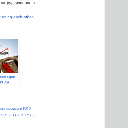
сотрудничества в
turning-each-other-
Мамедов
т ли
овить
несмотря
ции США?
икте прошла в ТОГУ
не (2014-2018 гг.).
»