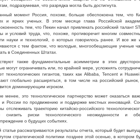
гам, подразумевая, что разрядка могла быть достигнута.
анный момент Россия, похоже, больше обеспокоена тем, что Ки
их и ярких ученых. В этом месяце глава Российской академ
окоенность тем, что Пекин начал привлекать российский талант 
ы и условий труда, что, похоже, противоречит многим совмест
ти науки и технологий, о которых говорилось ранее. И все же 
иваются с тем фактом, что молодые, многообещающие ученые ча
ать в Соединенных Штатах.
ствуют также фундаментальные асимметрии в этих двусторон
ые могут ограничивать или, по крайней мере, усложнять сотруднич
ет технологических гигантов, таких как Alibaba, Tencent и Huawe
ают глобально расширяться, в том числе на российский рынок,
овится доминирующим игроком.
е менее, это технологическое партнерство может оказаться ва
я и России по продвижению и поддержке местных инноваций. С
ы отслеживать траекторию китайско-российского технологическог
ы снизить риски технологического неожиданности и обе
преждение о будущих событиях.
й статье рассматриваются результаты отчета, который будет выпу
тутом стратегической политики позднее этой осенью, в котором б