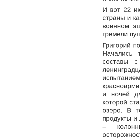
И вот 22 и
страны и к
военном эш
гремели пу
Григорий п
Начались 
составы с
ленингра
испытани
красноарме
и ночей д
которой ст
озеро. В т
продукты и 
– колонн
осторожнос