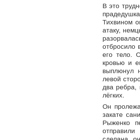
В это труд
прадедушка
Тихвином о
атаку, нем
разорвала
отбросило 
его тело. 
кровью и е
выплюнул н
левой стор
два ребра, 
лёгких.
Он пролежа
закате сан
Рыженко п
отправили 
сделана о