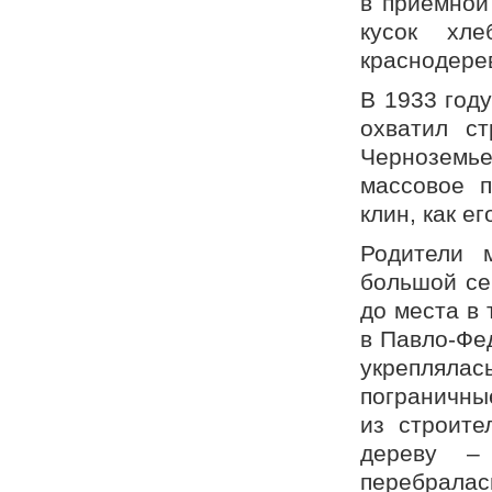
в приемной
кусок хл
краснодере
В 1933 году
охватил с
Черноземье
массовое 
клин, как е
Родители 
большой се
до места в
в Павло-Фе
укрепляла
пограничны
из строите
дереву –
перебрала