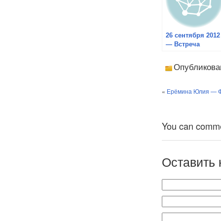
26 сентября 2012
— Встреча
сотрудников
ЦИМО АТР с
Опубликова
делегацией
«Объеденения
бывших жителей
«
Ерёмина Юлия — Ф
Островов Тисим
и Хабомаи»
You can comment
Оставить