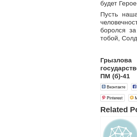
будет Герое
Пусть наша
человечнос
боролся за
тобой, Солд
Грызлов
государств
ПМ (б)-41
Вконтакте
Pinterest
Related P