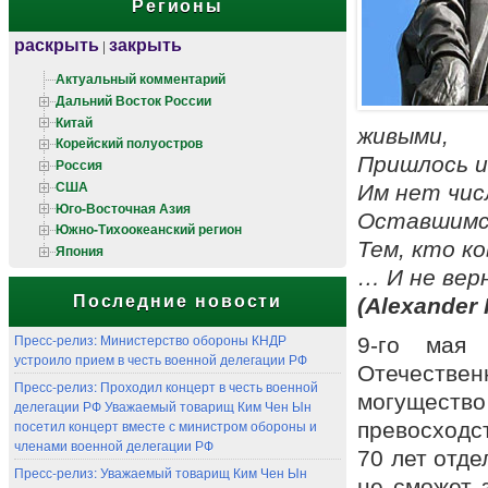
Регионы
раскрыть
закрыть
|
Актуальный комментарий
Дальний Восток России
Китай
живыми,
Корейский полуостров
Пришлось и
Россия
США
Им нет чис
Юго-Восточная Азия
Оставшимся
Южно-Тихоокеанский регион
Тем, кто ко
Япония
… И не вер
Последние новости
(Alexander 
Пресс-релиз: Министерство обороны КНДР
9-го мая
устроило прием в честь военной делегации РФ
Отечествен
Пресс-релиз: Проходил концерт в честь военной
могуществ
делегации РФ Уважаемый товарищ Ким Чен Ын
посетил концерт вместе с министром обороны и
превосходс
членами военной делегации РФ
70 лет отде
Пресс-релиз: Уважаемый товарищ Ким Чен Ын
не сможет 