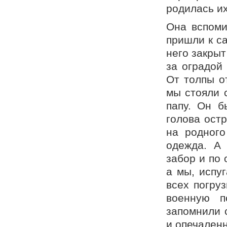
родилась и
Она вспоми
пришли к са
него закрыт
за оградой
От толпы о
мы стояли 
папу. Он б
голова остр
на родного
одежда. А 
забор и по 
а мы, испу
всех погруз
военную п
запомнили 
и опечален