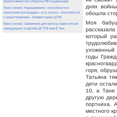
принял министра обороны РФ в аудиенцию
днях войн
Пресс-релиз: Наращивание «способности к
нанесению контрудара» есть утрата «способности
обошла сто
к существованию»: Комментарии ЦТАК
Моя бабуш
Пресс-релиз: Заявление для прессы заместителя
заведующего отделом ЦК ТПК Ким Ё Чен
рассказал
который ра
трудолюби
ухоженный 
годы Гражд
красногвар
горя, обру
Татьяна тя
дети остал
10, а Тане
другую дер
портниха. 
местного к