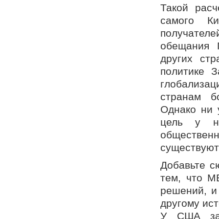
Такой рас
самого К
получателе
обещания 
других стр
политике З
глобализа
странам б
Однако ни 
цель у н
обществен
существуют
Добавьте с
тем, что М
решений, и
другому ис
У США за