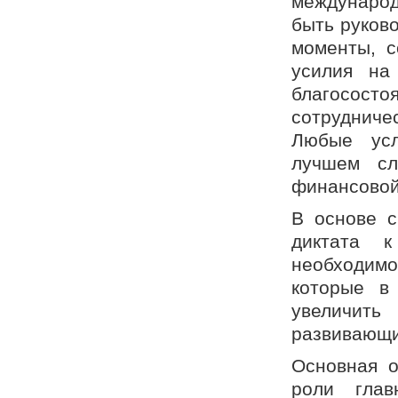
междунаро
быть руков
моменты, с
усилия на
благососто
сотрудниче
Любые усл
лучшем сл
финансовой
В основе 
диктата к
необходимо
которые в
увеличить
развивающи
Основная о
роли глав