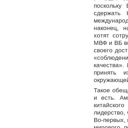
поскольку 
сдержать 
международ
наконец, 
хотят сотр
МВФ и ВБ вы
своего дост
«соблюдени
качества».
принять 
окружающей 
Такое обещ
и есть. Ам
китайског
лидерство,
Во-первых,
мирового п