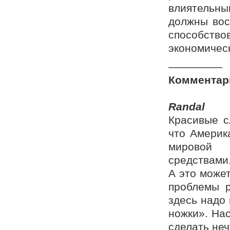
влиятельн
должны вос
способство
экономичес
—————
Комментар
Randal
Красивые с
что Америк
мировой 
средствами
А это може
проблемы р
здесь надо 
ножки». На
сделать неч