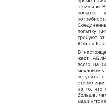
прямо сейч
объявили В
попытке у
потребно
Соединенны
попытку Ки
требуют от
Южной Кореи
В настояще
жест. АБИИ
всего на 5
механизм у 
вступить в
стремления
на то, что
больше, че
Вашингтоне