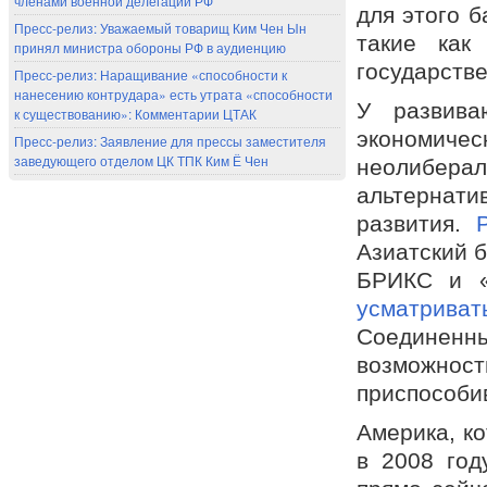
членами военной делегации РФ
для этого 
Пресс-релиз: Уважаемый товарищ Ким Чен Ын
такие как
принял министра обороны РФ в аудиенцию
государств
Пресс-релиз: Наращивание «способности к
нанесению контрудара» есть утрата «способности
У развива
к существованию»: Комментарии ЦТАК
экономичес
Пресс-релиз: Заявление для прессы заместителя
заведующего отделом ЦК ТПК Ким Ё Чен
неолибера
альтернат
развития.
Азиатский 
БРИКС и «
усматриват
Соединенн
возможн
приспособив
Америка, к
в 2008 год