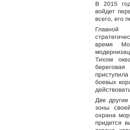
В 2015 год
войдет пер
всего, его 
Главной
стратегиче
время Мо
модерниза
Тихом оке
берегова
приступила
боевых кор
действовать
Две другие
зоны своей
охрана мор
придется в