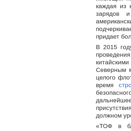
каждая из 
зарядов и
американск
подчеркивае
придает бо
В 2015 год
проведени
китайскими
Северным м
целого фло
время
стр
безопасно
дальнейше
присутств
должном ур
«ТОФ в бл