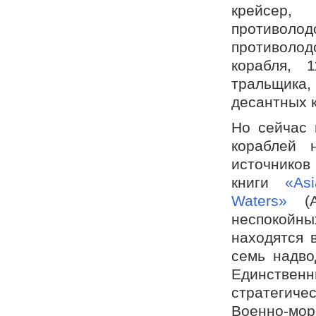
крейсер,
противолод
противоло
корабля, 
тральщика
десантных к
Но сейчас 
кораблей 
источников
книги
«As
Waters»
(Аз
неспокойн
находятся 
семь надво
Единствен
стратегиче
Военно-мор