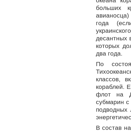
океана кор
больших к
авианосца)
года (есл
украинско
десантных 
которых до
два года.
По состо
Тихоокеан
классов, 
кораблей. 
флот на Д
субмарин с
подводных 
энергетичес
В состав н