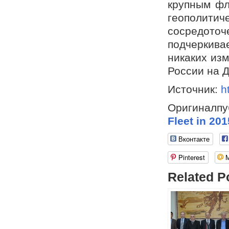
крупным фл
геополит
сосредот
подчеркивае
никаких изм
России на 
Источник:
h
Оригиналпу
Fleet in 201
Вконтакте
Pinterest
Related P