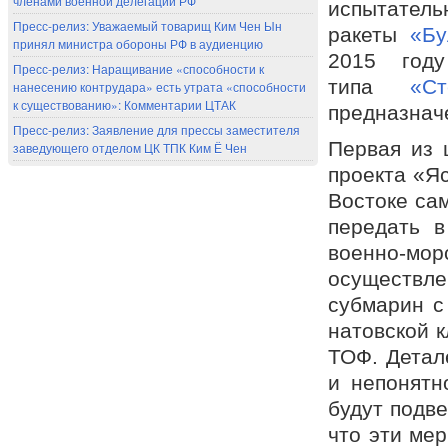
членами военной делегации РФ
испытатель
Пресс-релиз: Уважаемый товарищ Ким Чен Ын
ракеты
«Бу
принял министра обороны РФ в аудиенцию
2015 году
Пресс-релиз: Наращивание «способности к
типа
«Ст
нанесению контрудара» есть утрата «способности
к существованию»: Комментарии ЦТАК
предназнач
Пресс-релиз: Заявление для прессы заместителя
Первая из 
заведующего отделом ЦК ТПК Ким Ё Чен
проекта «Я
Востоке са
передать в
военно-м
осуществл
субмарин с
натовской к
ТОФ. Детал
и непонятн
будут подве
что эти мер