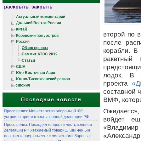
раскрыть
закрыть
|
Актуальный комментарий
Дальний Восток России
Китай
второй по 
Корейский полуостров
Россия
после расп
Обзор прессы
корабли. В
Саммит АТЭС 2012
ракетный 
Статьи
предстоящи
США
Юго-Восточная Азия
лодок. В 
Южно-Тихоокеанский регион
проекта
«Д
Япония
составной 
ВМФ, котора
Последние новости
Ожидается, 
Пресс-релиз: Министерство обороны КНДР
устроило прием в честь военной делегации РФ
войдет ещ
Пресс-релиз: Проходил концерт в честь военной
«Владимир 
делегации РФ Уважаемый товарищ Ким Чен Ын
«Алексан
посетил концерт вместе с министром обороны и