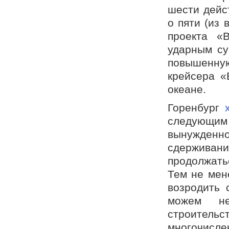
шести дейс
о пяти (из 
проекта «
ударным су
повышенну
крейсера «
океане.
Горенбург
следующим 
вынужденн
сдерживан
продолжать
Тем не мен
возродить 
можем нед
строител
многочисле