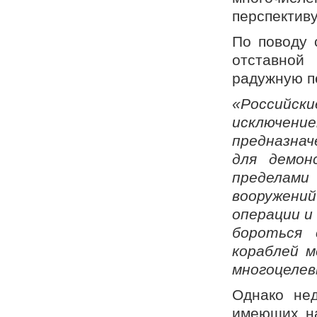
перспективу
По поводу 
отставной
радужную п
«Российс
исключение
предназнач
для демон
пределам
вооружени
операции и
бороться 
кораблей м
многоцелев
Однако нед
имеющих на