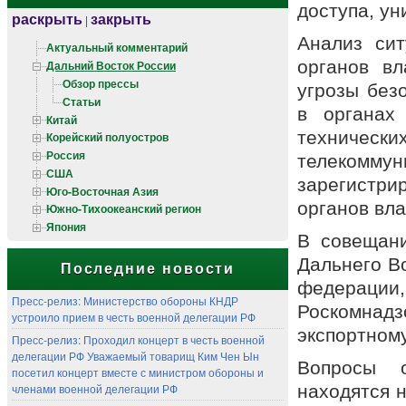
доступа, ун
раскрыть
закрыть
|
Анализ сит
Актуальный комментарий
органов в
Дальний Восток России
Обзор прессы
угрозы без
Статьи
в органах
Китай
техническ
Корейский полуостров
Россия
телекомм
США
зарегистр
Юго-Восточная Азия
органов вла
Южно-Тихоокеанский регион
Япония
В совещани
Дальнего Во
Последние новости
федераци
Пресс-релиз: Министерство обороны КНДР
Роскомнадз
устроило прием в честь военной делегации РФ
экспортном
Пресс-релиз: Проходил концерт в честь военной
делегации РФ Уважаемый товарищ Ким Чен Ын
Вопросы о
посетил концерт вместе с министром обороны и
членами военной делегации РФ
находятся 