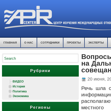
ГЛАВНАЯ
О НАС
СОТРУДНИКИ
ПРОЕКТЫ
ЭКСПЕРТЫ
Вопросы
на Даль
совещан
Рубрики
20 июня, 2
ВИДЕО
История
Речь шла о
Политика
информацио
Экономика
располага
местного 
Регионы