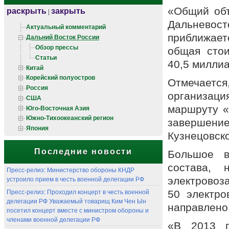
раскрыть
закрыть
«Общий об
|
Дальнево
Актуальный комментарий
приближает
Дальний Восток России
Обзор прессы
общая сто
Статьи
40,5 милли
Китай
Корейский полуостров
Отмечается
Россия
организаци
США
Юго-Восточная Азия
маршруту «
Южно-Тихоокеанский регион
завершение
Япония
Кузнецовско
Последние новости
Большое в
состава,
Пресс-релиз: Министерство обороны КНДР
устроило прием в честь военной делегации РФ
электровоз
Пресс-релиз: Проходил концерт в честь военной
50 электро
делегации РФ Уважаемый товарищ Ким Чен Ын
направлено 
посетил концерт вместе с министром обороны и
членами военной делегации РФ
«В 2013 г