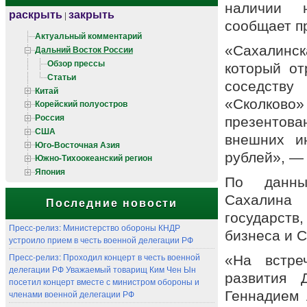
наличии 
раскрыть
закрыть
|
сообщает п
Актуальный комментарий
«Сахалинс
Дальний Восток России
Обзор прессы
который от
Статьи
соседству
Китай
«Сколково
Корейский полуостров
Россия
презентова
США
внешних и
Юго-Восточная Азия
рублей», —
Южно-Тихоокеанский регион
Япония
По данным
Сахалина 
Последние новости
государств
Пресс-релиз: Министерство обороны КНДР
бизнеса и 
устроило прием в честь военной делегации РФ
Пресс-релиз: Проходил концерт в честь военной
«На встре
делегации РФ Уважаемый товарищ Ким Чен Ын
развития 
посетил концерт вместе с министром обороны и
членами военной делегации РФ
Геннадием 