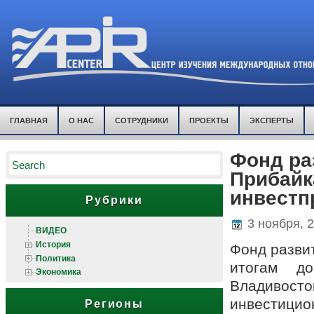
ГЛАВНАЯ
О НАС
СОТРУДНИКИ
ПРОЕКТЫ
ЭКСПЕРТЫ
Фонд ра
Прибайк
инвестп
Рубрики
3 ноября, 
ВИДЕО
История
Фонд развит
Политика
итогам д
Экономика
Владивосто
инвестици
Регионы