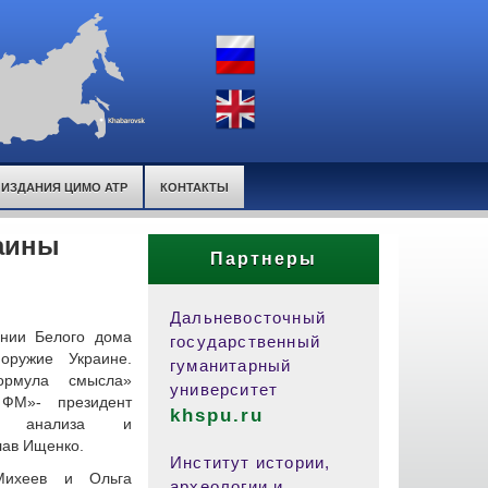
ИЗДАНИЯ ЦИМО АТР
КОНТАКТЫ
аины
Партнеры
Дальневосточный
нии Белого дома
государственный
 оружие Украине.
гуманитарный
ормула смысла»
университет
 ФМ»- президент
khspu.ru
го анализа и
лав Ищенко.
Институт истории,
ихеев и Ольга
археологии и