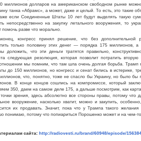
0 миллионов долларов на американском свободном рынке можно 
ину танка «Абрамс», а может, даже и целый. То есть, это такие о
аже если Соединенные Штаты 10 лет будут выделять такую сумм
ть непосредственно на закупку летального вооружения, то укр
 помочь разве что морально.
аконец, конгресс принял решение, что без дополнительной 
тить только половину этих денег — порядка 175 миллионов, а 
ы доложить, что эти деньги тратятся правильно, конструктивн
ята следующая резолюция, которая позволит потратить вторую 
отношении мы помним, что там шла очень долгая борьба. Трамп 
ты до 150 миллионов, но конгресс и сенат бились в истерике, тр
иллионов, что, понятно, тоже не спасло бы Украину, но было бы 
онов. В конце концов сошлись на компромиссе, который заключ
яем 350, даем на самом деле 175, а дальше посмотрим, как карта 
точки зрения, здесь абсолютно все стороны правы, потому что д
ьное вооружение, насколько хватит, можно и закупить, особенн
сится их продавать. Значит, пока что у Трампа такого желания
о понимаю, потому что попиариться Порошенко может и на чем-т
атериалам сайта:
http://radiovesti.ru/brand/60948/episode/15638