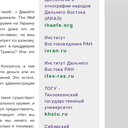
этнографии народов
й такой…» Давайте
Дальнего Востока
днимали: The Wall
(ИИАЭ)
оружия на Украину
ihaefe.org
ого дома это не
оставках, на ваш
Институт
ктуют по-разному,
Востоковедения РАН
вают в преддверии
ivran.ru
и Трампа? Или это
Институт Дальнего
Конгресса, а там
Востока РАН
ти деньги или их
ifes-ras.ru
ений. Это, кстати,
шил администрации
ТОГУ -
Тихоокеанский
такое существует.
государственный
ального оружия, и
университет
ся предоставлять,
khstu.ru
говорят: «Нет, мы
 а мы ничего не
колько я понимаю,
Сибирский