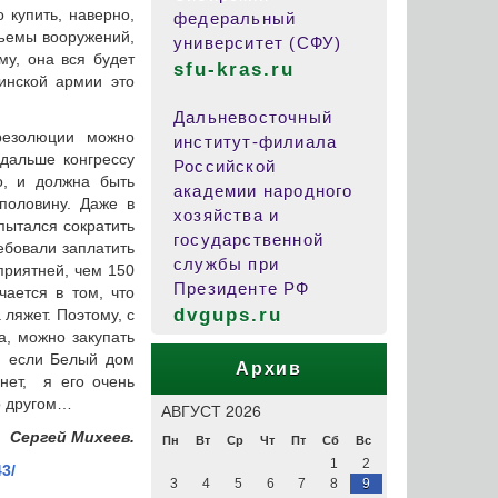
купить, наверно,
федеральный
бъемы вооружений,
университет (СФУ)
у, она вся будет
sfu-kras.ru
аинской армии это
Дальневосточный
резолюции можно
институт-филиала
дальше конгрессу
Российской
о, и должна быть
академии народного
половину. Даже в
хозяйства и
пытался сократить
государственной
ебовали заплатить
службы при
приятней, чем 150
Президенте РФ
ается в том, что
dvgups.ru
ляжет. Поэтому, с
а, можно закупать
о, если Белый дом
Архив
 нет, я его очень
о другом…
АВГУСТ 2026
Сергей Михеев.
Пн
Вт
Ср
Чт
Пт
Сб
Вс
1
2
43/
3
4
5
6
7
8
9