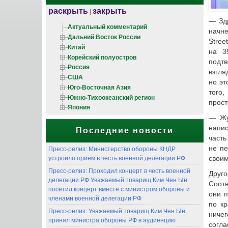
раскрыть
закрыть
|
— Здр
Актуальный комментарий
начне
Дальний Восток России
Stree
Китай
на 3
Корейский полуостров
подтв
Россия
взгля
США
но эт
Юго-Восточная Азия
того,
Южно-Тихоокеанский регион
прос
Япония
— Жу
напис
Последние новости
часть
не пе
Пресс-релиз: Министерство обороны КНДР
устроило прием в честь военной делегации РФ
своим
Пресс-релиз: Проходил концерт в честь военной
Друго
делегации РФ Уважаемый товарищ Ким Чен Ын
Соотв
посетил концерт вместе с министром обороны и
они п
членами военной делегации РФ
по кр
Пресс-релиз: Уважаемый товарищ Ким Чен Ын
ниче
принял министра обороны РФ в аудиенцию
согла