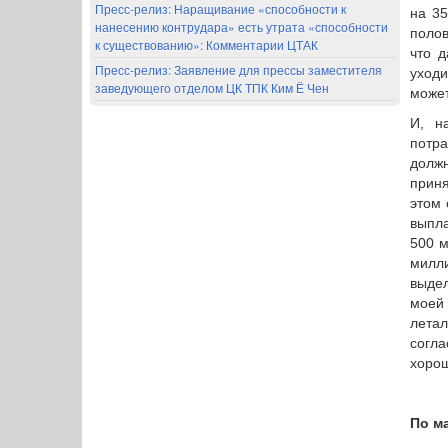
Пресс-релиз: Наращивание «способности к
на 35
нанесению контрудара» есть утрата «способности
полов
к существованию»: Комментарии ЦТАК
что д
Пресс-релиз: Заявление для прессы заместителя
уходи
заведующего отделом ЦК ТПК Ким Ё Чен
может
И, н
потра
должн
прин
этом 
выпла
500 м
милли
выдел
моей 
летал
согла
хорош
По м