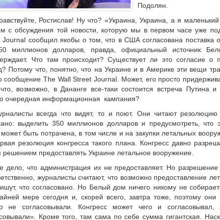
Подолян.
авствуйте, Ростислав! Ну что? «Украина, Украина, а я маленьки
м с обсуждения той новости, которую мы в первом часе уже по
t Journal сообщил якобы о том, что в США согласована поставка 
50 миллионов долларов, правда, официальный источник Бел
ерждает. Что там происходит? Существует ли это согласие о п
д? Потому что, понятно, что на Украине и в Америке эти вещи тра
о сообщение The Wall Street Journal. Может, его просто придержи
 что, возможно, в Дананге все-таки состоится встреча Путина 
то очередная информационная кампания?
рналисты всегда что видят, то и поют. Они читают резолюцию 
ано: выделить 350 миллионов долларов и предусмотреть, что э
 может быть потрачена, в том числе и на закупки летальных вооруж
рвая резолюция конгресса такого плана. Конгресс давно разре
 решением предоставлять Украине летальное вооружение.
е дело, что администрация их не предоставляет. Но разрешение 
етственно, журналисты считают, что возможно предоставление лет
ишут, что согласовано. Но Белый дом ничего никому не собирает
айней мере сегодня и, скорей всего, завтра тоже, поэтому они 
го не согласовывали. Конгресс может чего и согласовывал,
совывали». Кроме того, там сама по себе сумма гигантская. Нас