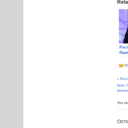
Rela
Рос
Ищен
про
кон
Оп
«
Рост
Крис У
реали
You can
Ост