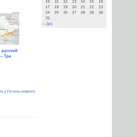
10
11
12
13
14
15
16
17
18
19
20
21
22
23
24
25
26
27
28
29
30
31
« Дек
 русский
— Три
я для
ы
ть у Путина немного