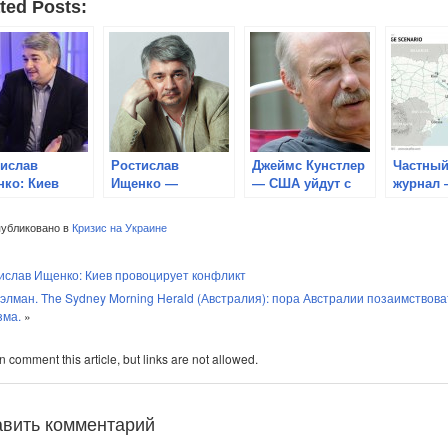
ted Posts:
тислав
Ростислав
Джеймс Кунстлер
Частный
ко: Киев
Ищенко —
— США уйдут с
журнал 
воцирует
«Проект
Украины. И
сценари
фликт
«Украина»
постараются уйти
Украин
убликовано в
Кризис на Украине
завершен»
так тихо, как это
возможно
ислав Ищенко: Киев провоцирует конфликт
элман. The Sydney Morning Herald (Австралия): пора Австралии позаимствова
зма.
»
 comment this article, but links are not allowed.
авить комментарий